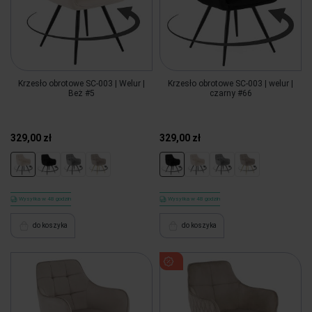
Krzesło obrotowe SC-003 | Welur |
Krzesło obrotowe SC-003 | welur |
Beż #5
czarny #66
329,00 zł
329,00 zł
Wysyłka w 48 godzin
Wysyłka w 48 godzin
do koszyka
do koszyka