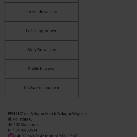
Łóżka drewniane
Leżaki ogrodowe
Stoły Drewniane
Stoliki Kawowe
Łóżka z materacem
PPH LUZ s.c Szlagor Marek Szlagor Wojciech
ul. Kołłątaja 8,
46-203 Kluczbork
NIP: 7510000534
+48 77 540 78 47
(pon-pt 7:00-17:00)