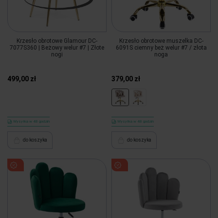
Krzesło obrotowe Glamour DC-
Krzesło obrotowe muszelka DC-
7077S360 | Beżowy welur #7 | Złote
6091S ciemny beż welur #7 / złota
nogi
noga
499,00 zł
379,00 zł
Wysyłka w 48 godzin
Wysyłka w 48 godzin
do koszyka
do koszyka