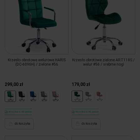
Krzesło obrotowe welurowe HARIS
Krzesło obrotowe zielone ART118S /
(DC-6096H) / zielone #56
welur #56 / srebrne nogi
299,00 zł
179,00 zł
Wysyłka w 48 godzin
Wysyłka w 48 godzin
do koszyka
do koszyka