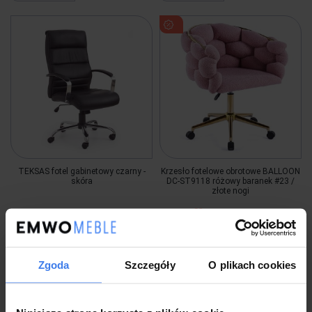
TEKSAS fotel gabinetowy czarny -
Krzesło fotelowe obrotowe BALLOON
skóra
DC-ST9118 różowy baranek #23 /
złote nogi
999,00 zł
-40%
1 483,99 zł
599,00 zł
Zgoda
Szczegóły
O plikach cookies
Wysyłka w 5 dni
Na wyczerpaniu
Wysyłka w 48 godzin