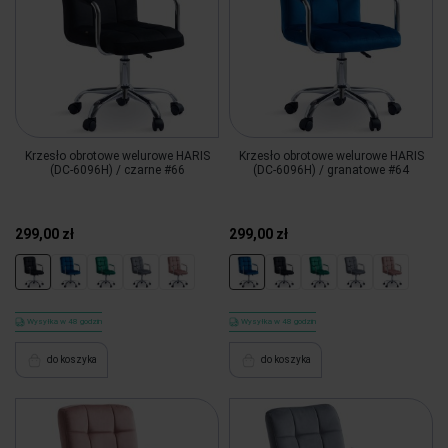
Krzesło obrotowe welurowe HARIS
Krzesło obrotowe welurowe HARIS
(DC-6096H) / czarne #66
(DC-6096H) / granatowe #64
299,00 zł
299,00 zł
Wysyłka w 48 godzin
Wysyłka w 48 godzin
do koszyka
do koszyka