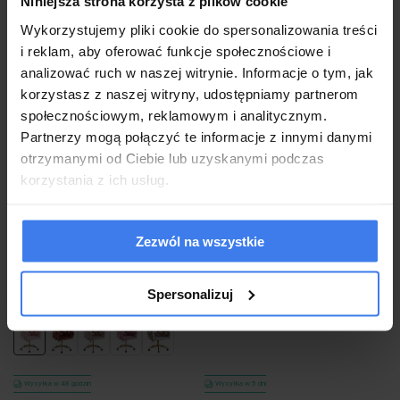
Niniejsza strona korzysta z plików cookie
do koszyka
do koszyka
Wykorzystujemy pliki cookie do spersonalizowania treści
i reklam, aby oferować funkcje społecznościowe i
analizować ruch w naszej witrynie. Informacje o tym, jak
korzystasz z naszej witryny, udostępniamy partnerom
społecznościowym, reklamowym i analitycznym.
Partnerzy mogą połączyć te informacje z innymi danymi
otrzymanymi od Ciebie lub uzyskanymi podczas
korzystania z ich usług.
Krzesło fotelowe obrotowe BALLOON
Krzesło nowoczesne do jadalni
Zezwól na wszystkie
DC-ST9118 różowy baranek #5 /
PRESTIGE SKID / ekoskóra, czarny
złote nogi
999,00 zł
-45%
Spersonalizuj
549,00 zł
592,99 zł
Wysyłka w 48 godzin
Wysyłka w 5 dni