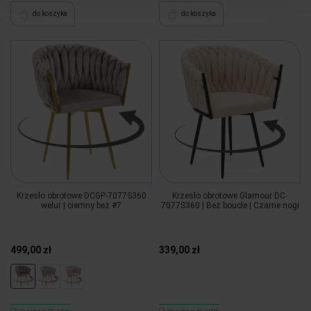
do koszyka
do koszyka
Krzesło obrotowe DCGP-7077S360
Krzesło obrotowe Glamour DC-
welur | ciemny beż #7
7077S360 | Beż boucle | Czarne nogi
499,00 zł
339,00 zł
Wysyłka w 48 godzin
Wysyłka w 48 godzin