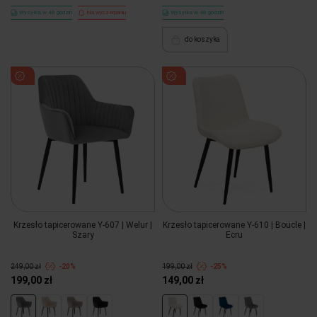
Wysyłka w 48 godzin
Na wyczerpaniu
Wysyłka w 48 godzin
do koszyka
Krzesło tapicerowane Y-607 | Welur |
Krzesło tapicerowane Y-610 | Boucle |
Szary
Ecru
249,00 zł
-20%
199,00 zł
-25%
199,00 zł
149,00 zł