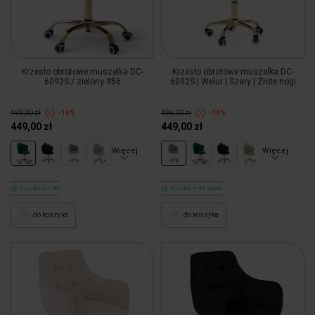
Krzesło obrotowe muszelka DC-
Krzesło obrotowe muszelka DC-
6092S / zielony #56
6092S | Welur | Szary | Złote nogi
499,00 zł
-10%
499,00 zł
-10%
449,00 zł
449,00 zł
Więcej
Więcej
Wysyłka w 3 dni
Wysyłka w 48 godzin
do koszyka
do koszyka