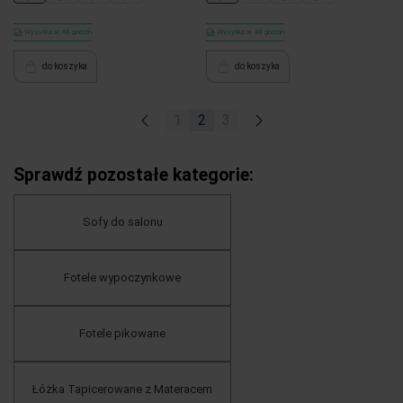
Wysyłka w 48 godzin
Wysyłka w 48 godzin
do koszyka
do koszyka
«
1
2
3
»
Sprawdź pozostałe kategorie:
Sofy do salonu
Fotele wypoczynkowe
Fotele pikowane
Łóżka Tapicerowane z Materacem