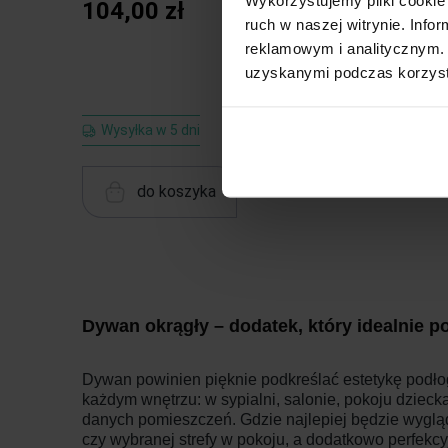
104,00 zł
ruch w naszej witrynie. Inf
reklamowym i analitycznym. 
uzyskanymi podczas korzysta
Wysyłka w 5 dni
do koszyka
Dywan okrągły – dodatek, który idealnie p
Dywan powinien pięknie podkreślać estetykę podłogi
każdym wnętrzu: w sypialni, salonie, pokoju dziec
danych pomieszczeń. Gdzie najlepiej będzie wygląda
czy wybranej strefy w pokoju, a dodatkowo perfekcy