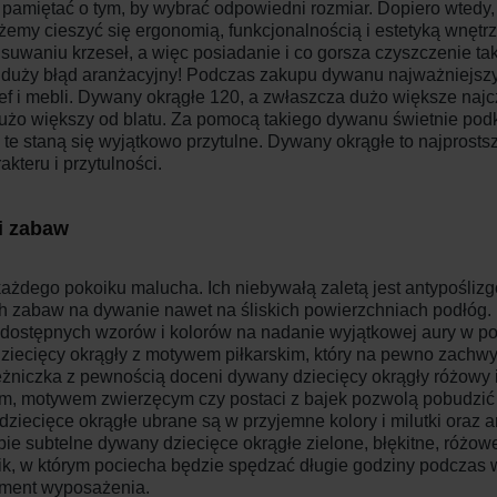
pamiętać o tym, by wybrać odpowiedni rozmiar. Dopiero wtedy
ożemy cieszyć się ergonomią, funkcjonalnością i estetyką wnę
dsuwaniu krzeseł, a więc posiadanie i co gorsza czyszczenie ta
uży błąd aranżacyjny! Podczas zakupu dywanu najważniejszy
f i mebli. Dywany okrągłe 120, a zwłaszcza dużo większe najcz
użo większy od blatu. Za pomocą takiego dywanu świetnie podk
a te staną się wyjątkowo przytulne. Dywany okrągłe to najpros
teru i przytulności.
 i zabaw
ażdego pokoiku malucha. Ich niebywałą zaletą jest antypośliz
 zabaw na dywanie nawet na śliskich powierzchniach podłóg.
ci dostępnych wzorów i kolorów na nadanie wyjątkowej aury w po
dziecięcy okrągły z motywem piłkarskim, który na pewno zachw
żniczka z pewnością doceni dywany dziecięcy okrągły różowy i
om, motywem zwierzęcym czy postaci z bajek pozwolą pobudzić
ecięce okrągłe ubrane są w przyjemne kolory i milutki oraz ant
e subtelne dywany dziecięce okrągłe zielone, błękitne, różowe
cik, w którym pociecha będzie spędzać długie godziny podczas 
lement wyposażenia.