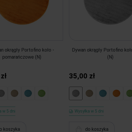
n okrągły Portofino koło -
Dywan okrągły Portofino koło
pomarańczowe (N)
(N)
 zł
35,00 zł
 w 5 dni
Wysyłka w 5 dni
o koszyka
do koszyka