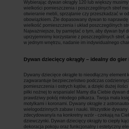
Wybierając dywan okrągły 120 lub większy musimy 
wielkości pomieszczenia i poszczególnych stref m
otwieranie mebli, sprzątanie czy przeszkadzać w o
obowiązkiem. Źle dopasowany dywan to naprawdę d
wielkość pomieszczenia i układ poszczególnych stre
Najważniejsze, by pamiętać o tym, aby dywan był d
uprzyjemnimy korzystanie z poszczególnych stref, 
w jednym wnętrzu, nadanie im indywidualnego charak
Dywan dziecięcy okrągły – idealny do gier
Dywany dziecięce okrągłe to nieodłączny element k
zagwarantuje bezpieczeństwo podczas codziennych
pomieszczenia i ostrych kątów, a dzięki dużej iloś
piłki nożnej to wspaniale! Mamy dla Ciebie dywan 
prawdziwy pokój młodego piłkarza. Twoja mała księ
motylkami i koronami. Dywany okrągłe z astronaut
wielogodzinnych zabaw i nauki. Wszystkie dywany dzi
zdecydowany/a na konkretny wzór - czekają na Ciebi
dziewczynki. Dywan dziecięcy okrągły to ciepły ką
dekoracja pokoju oraz funkcjonalny i estetyczny e