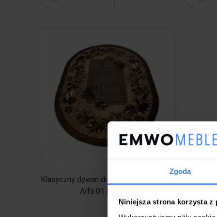
Zgoda
Klasyczny dywan do salonu owalny BCF
Alfa 01 brązowy
Niniejsza strona korzysta z
Wykorzystujemy pliki cookie 