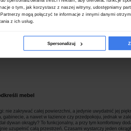
ormacje o tym, jak korzystasz z naszej witryny, udostępniamy p
Partnerzy mogą połączyć te informacje z innymi danymi otrzym
nia z ich usług.
Spersonalizuj
Z
odkreśli mebel
: nie zakrywać całej powierzchni, a jedynie uwydatnić jej pię
ka, gabinecie, a nawet w łazience czy przedpokoju, jednak w z
ł dywan okrągły? To funkcjonalny, a przy tym komfortowy dodatek
jnie uzupełnić całą przestrzeń. Czasami wystarczy jeden okrągł