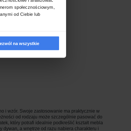
artnerom społecznościowym,
anymi od Ciebie lub
ezwól na wszystkie
kno i wzór. Swoje zastosowanie ma praktycznie w
ależności od rodzaju może szczególnie pasować do
, który potrafi idealnie podkreślić kształt mebla
y dywan, a wnętrze od razu nabiera charakteru i