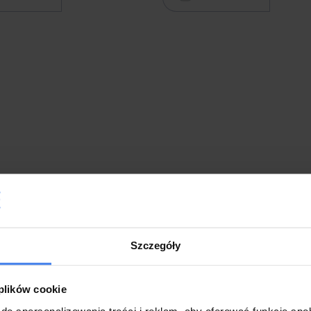
Szczegóły
 plików cookie
do spersonalizowania treści i reklam, aby oferować funkcje sp