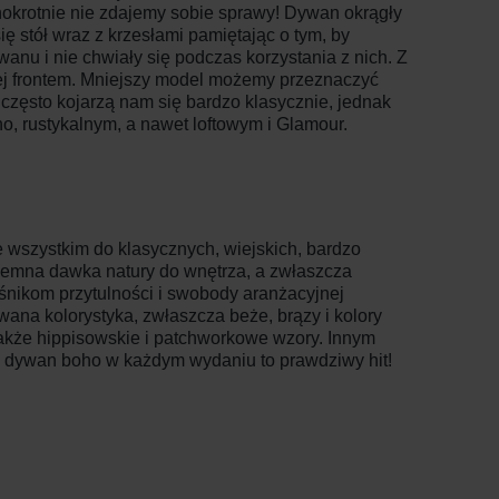
nokrotnie nie zdajemy sobie sprawy! Dywan okrągły
ię stół wraz z krzesłami pamiętając o tym, by
ywanu i nie chwiały się podczas korzystania z nich. Z
 jej frontem. Mniejszy model możemy przeznaczyć
 często kojarzą nam się bardzo klasycznie, jednak
 rustykalnym, a nawet loftowym i Glamour.
 wszystkim do klasycznych, wiejskich, bardzo
yjemna dawka natury do wnętrza, a zwłaszcza
ośnikom przytulności i swobody aranżacyjnej
wana kolorystyka, zwłaszcza beże, brązy i kolory
akże hippisowskie i patchworkowe wzory. Innym
 dywan boho w każdym wydaniu to prawdziwy hit!