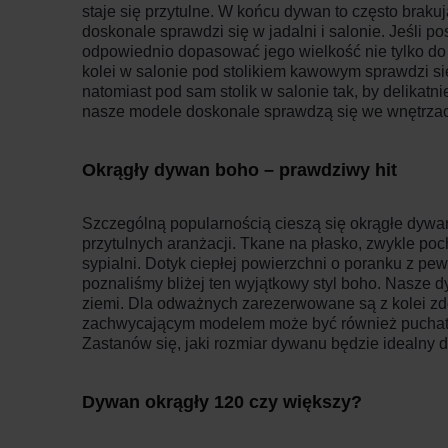
staje się przytulne. W końcu dywan to często brak
doskonale sprawdzi się w jadalni i salonie. Jeśli p
odpowiednio dopasować jego wielkość nie tylko do sto
kolei w salonie pod stolikiem kawowym sprawdzi się
natomiast pod sam stolik w salonie tak, by delikat
nasze modele doskonale sprawdzą się we wnętrzac
Okrągły dywan boho – prawdziwy hit
Szczególną popularnością cieszą się okrągłe dywan
przytulnych aranżacji. Tkane na płasko, zwykle p
sypialni. Dotyk ciepłej powierzchni o poranku z pe
poznaliśmy bliżej ten wyjątkowy styl boho. Nasze d
ziemi. Dla odważnych zarezerwowane są z kolei zd
zachwycającym modelem może być również puchaty,
Zastanów się, jaki rozmiar dywanu będzie idealny 
Dywan okrągły 120 czy większy?