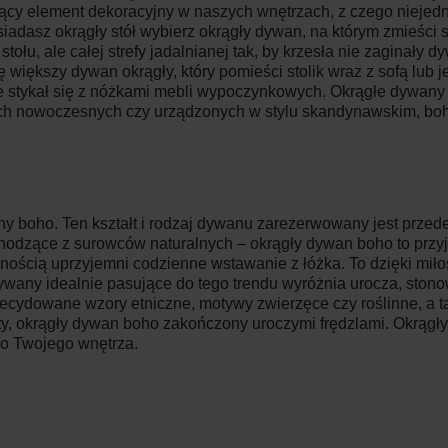
ujący element dekoracyjny w naszych wnętrzach, z czego niejed
osiadasz okrągły stół wybierz okrągły dywan, na którym zmieści s
łu, ale całej strefy jadalnianej tak, by krzesła nie zaginały d
 większy dywan okrągły, który pomieści stolik wraz z sofą lub
nie stykał się z nóżkami mebli wypoczynkowych. Okrągłe dywany
h nowoczesnych czy urządzonych w stylu skandynawskim, boho,
y boho. Ten kształt i rodzaj dywanu zarezerwowany jest przede
ochodzące z surowców naturalnych – okrągły dywan boho to prz
wnością uprzyjemni codzienne wstawanie z łóżka. To dzięki mił
ywany idealnie pasujące do tego trendu wyróżnia urocza, stono
ecydowane wzory etniczne, motywy zwierzęce czy roślinne, a t
 okrągły dywan boho zakończony uroczymi frędzlami. Okrągły
do Twojego wnętrza.