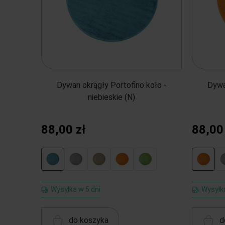
Dywan okrągły Portofino koło -
Dywa
niebieskie (N)
88,00 zł
88,00
Wysyłka w 5 dni
Wysyłka
do koszyka
d