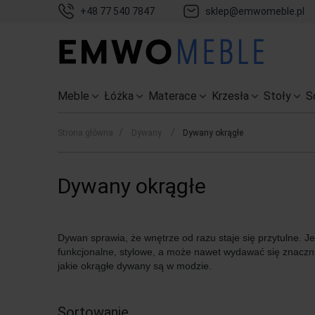
+48 77 540 7847
sklep@emwomeble.pl
Meble
Łóżka
Materace
Krzesła
Stoły
S
/
/
Strona główna
Dywany
Dywany okrągłe
Dywany okrągłe
Dywan sprawia, że wnętrze od razu staje się przytulne. 
funkcjonalne, stylowe, a może nawet wydawać się znaczni
jakie okrągłe dywany są w modzie.
Sortowanie