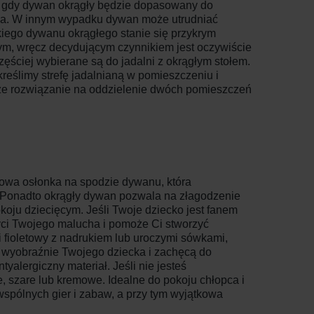
, gdy dywan okrągły będzie dopasowany do
trza. W innym wypadku dywan może utrudniać
kiego dywanu okrągłego stanie się przykrym
m, wręcz decydującym czynnikiem jest oczywiście
ęściej wybierane są do jadalni z okrągłym stołem.
reślimy strefę jadalnianą w pomieszczeniu i
tsze rozwiązanie na oddzielenie dwóch pomieszczeń
gowa osłonka na spodzie dywanu, która
 Ponadto okrągły dywan pozwala na złagodzenie
koju dziecięcym. Jeśli Twoje dziecko jest fanem
yci Twojego malucha i pomoże Ci stworzyć
 fioletowy z nadrukiem lub uroczymi sówkami,
 wyobraźnie Twojego dziecka i zachęcą do
yalergiczny materiał. Jeśli nie jesteś
, szare lub kremowe. Idealne do pokoju chłopca i
wspólnych gier i zabaw, a przy tym wyjątkowa