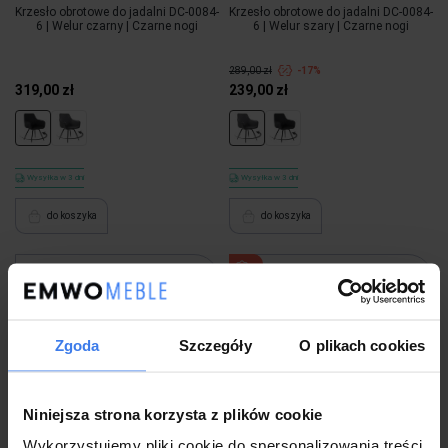
Krzesło obrotowe do jadalni DC-0084-
Krzesło obrotowe do jadalni DC-0084-
6 | Welur czarny | Czarne nogi
6 | Welur szary | Czarne nogi
289,00 zł
-17%
319,00 zł
239,00 zł
Wysyłka w 3 dni
Wysyłka w 3 dni
do koszyka
do koszyka
Zgoda
Szczegóły
O plikach cookies
Niniejsza strona korzysta z plików cookie
Wykorzystujemy pliki cookie do spersonalizowania treści