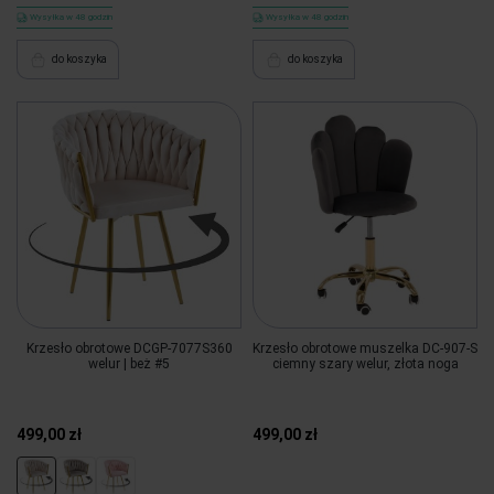
Wysyłka w 48 godzin
Wysyłka w 48 godzin
do koszyka
do koszyka
Krzesło obrotowe DCGP-7077S360
Krzesło obrotowe muszelka DC-907-S
welur | beż #5
ciemny szary welur, złota noga
499,00 zł
499,00 zł