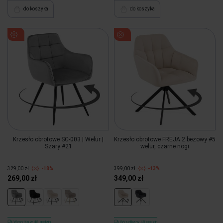
do koszyka
do koszyka
Krzesło obrotowe SC-003 | Welur |
Krzesło obrotowe FREJA 2 beżowy #5
Szary #21
welur, czarne nogi
329,00 zł
-18%
399,00 zł
-13%
269,00 zł
349,00 zł
Wysyłka w 48 godzin
Wysyłka w 48 godzin