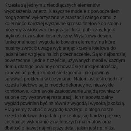
Krzesła są jednym z nieodłącznych elementów
wyposażenia wnętrz. Klasyczne modele z powodzeniem
mogą zostać wykorzystane w aranżacji całego domu, z
kolei nieco bardziej wystawne krzesła fotelowe do salonu
możemy zastosować urządzając lokal publiczny, kącik
piękności czy salon kosmetyczny. Wyjątkowy design,
funkcjonalność i wygoda to bowiem elementy, na które
musimy zwrócić uwagę wybierając krzesła fotelowe do
jadalni bez względu na ich przeznaczenie. Są to najbardziej
powszechne i jedne z częściej używanych mebli w każdym
domu, dlatego powinny cechować się funkcjonalnością,
zapewniać pełen komfort siedzącemu i nie powinny
sprawiać problemu w utrzymaniu. Natomiast jeśli chodzi o
krzesła fotelowe są to modele dekoracyjne, niezwykle
komfortowe, które swoje zastosowanie znajdą również w
salonie czy wystawnej restauracji. Ich niepowtarzalny
wygląd powinien być na równi z wygodą i wysoką jakością.
Pragniemy zadbać o wygodę każdego, dlatego nasze
krzesła fotelowe do jadalni prezentują się bardzo pięknie,
cechuje je wykonanie z najlepszych materiałów oraz
dbałość o nawet najmniejszy detal, jakim jest np. nitka