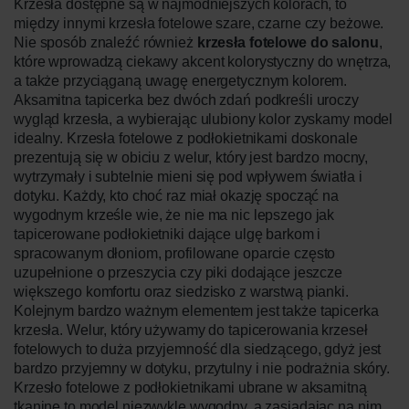
Krzesła dostępne są w najmodniejszych kolorach, to
między innymi krzesła fotelowe szare, czarne czy beżowe.
Nie sposób znaleźć również
krzesła fotelowe
do salonu
,
które wprowadzą ciekawy akcent kolorystyczny do wnętrza,
a także przyciąganą uwagę energetycznym kolorem.
Aksamitna tapicerka bez dwóch zdań podkreśli uroczy
wygląd krzesła, a wybierając ulubiony kolor zyskamy model
idealny. Krzesła fotelowe z podłokietnikami doskonale
prezentują się w obiciu z welur, który jest bardzo mocny,
wytrzymały i subtelnie mieni się pod wpływem światła i
dotyku. Każdy, kto choć raz miał okazję spocząć na
wygodnym krześle wie, że nie ma nic lepszego jak
tapicerowane podłokietniki dające ulgę barkom i
spracowanym dłoniom, profilowane oparcie często
uzupełnione o przeszycia czy piki dodające jeszcze
większego komfortu oraz siedzisko z warstwą pianki.
Kolejnym bardzo ważnym elementem jest także tapicerka
krzesła. Welur, który używamy do tapicerowania krzeseł
fotelowych to duża przyjemność dla siedzącego, gdyż jest
bardzo przyjemny w dotyku, przytulny i nie podrażnia skóry.
Krzesło fotelowe z podłokietnikami ubrane w aksamitną
tkaninę to model niezwykle wygodny, a zasiadając na nim