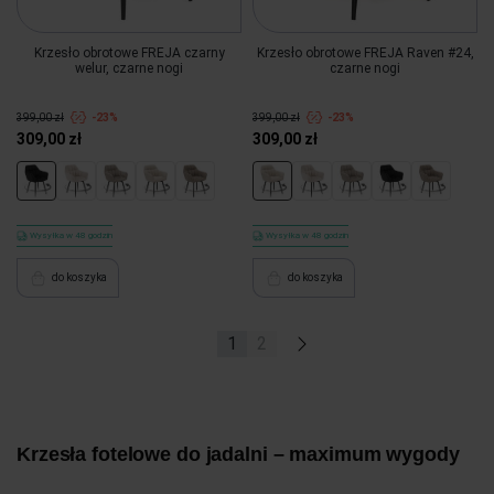
Krzesło obrotowe FREJA czarny
Krzesło obrotowe FREJA Raven #24,
welur, czarne nogi
czarne nogi
399,00 zł
-23%
399,00 zł
-23%
309,00 zł
309,00 zł
Wysyłka w 48 godzin
Wysyłka w 48 godzin
do koszyka
do koszyka
1
2
»
Krzesła fotelowe do jadalni – maximum wygody