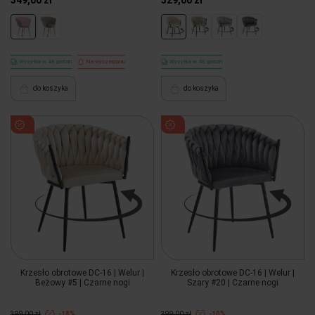
349,00 zł
329,00 zł
Wysyłka w 48 godzin
Na wyczerpaniu
Wysyłka w 48 godzin
do koszyka
do koszyka
Krzesło obrotowe DC-16 | Welur |
Krzesło obrotowe DC-16 | Welur |
Beżowy #5 | Czarne nogi
Szary #20 | Czarne nogi
399,00 zł
-18%
399,00 zł
-10%