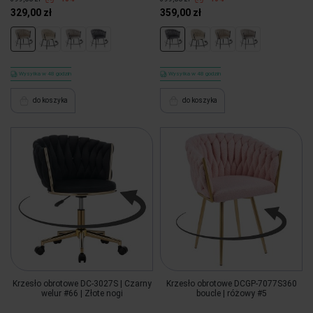
329,00 zł
359,00 zł
Wysyłka w 48 godzin
Wysyłka w 48 godzin
do koszyka
do koszyka
Krzesło obrotowe DC-3027S | Czarny
Krzesło obrotowe DCGP-7077S360
welur #66 | Złote nogi
boucle | różowy #5