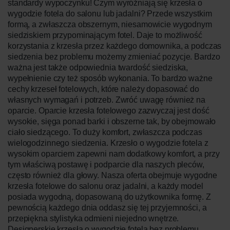
standardy wypoczynku! Czym wyróżniają się krzesła o
wygodzie fotela do salonu lub jadalni? Przede wszystkim
formą, a zwłaszcza obszernym, niesamowicie wygodnym
siedziskiem przypominającym fotel. Daje to możliwość
korzystania z krzesła przez każdego domownika, a podczas
siedzenia bez problemu możemy zmieniać pozycje. Bardzo
ważna jest także odpowiednia twardość siedziska,
wypełnienie czy też sposób wykonania. To bardzo ważne
cechy krzeseł fotelowych, które należy dopasować do
własnych wymagań i potrzeb. Zwróć uwagę również na
oparcie. Oparcie krzesła fotelowego zazwyczaj jest dość
wysokie, sięga ponad barki i obszerne tak, by obejmowało
ciało siedzącego. To duży komfort, zwłaszcza podczas
wielogodzinnego siedzenia. Krzesło o wygodzie fotela z
wysokim oparciem zapewni nam dodatkowy komfort, a przy
tym właściwą postawę i podparcie dla naszych pleców,
często również dla głowy. Nasza oferta obejmuje wygodne
krzesła fotelowe do salonu oraz jadalni, a każdy model
posiada wygodną, dopasowaną do użytkownika formę. Z
pewnością każdego dnia oddasz się tej przyjemności, a
przepiękna stylistyka odmieni niejedno wnętrze.
Designerskie krzesła o wygodzie fotela bez problemu