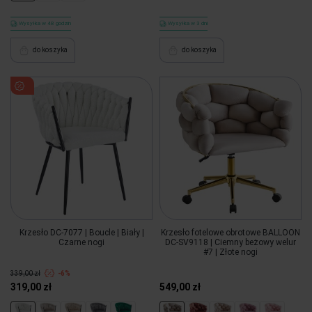
Wysyłka w 48 godzin
Wysyłka w 3 dni
do koszyka
do koszyka
Krzesło DC-7077 | Boucle | Biały |
Krzesło fotelowe obrotowe BALLOON
Czarne nogi
DC-SV9118 | Ciemny beżowy welur
#7 | Złote nogi
339,00 zł
-6%
319,00 zł
549,00 zł