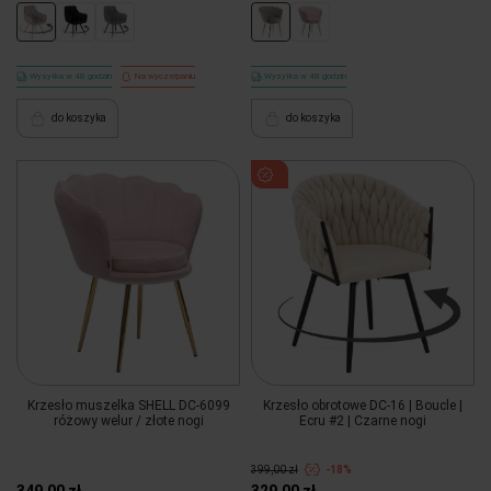
Wysyłka w 48 godzin
Na wyczerpaniu
Wysyłka w 48 godzin
do koszyka
do koszyka
Krzesło muszelka SHELL DC-6099
Krzesło obrotowe DC-16 | Boucle |
różowy welur / złote nogi
Ecru #2 | Czarne nogi
399,00 zł
-18%