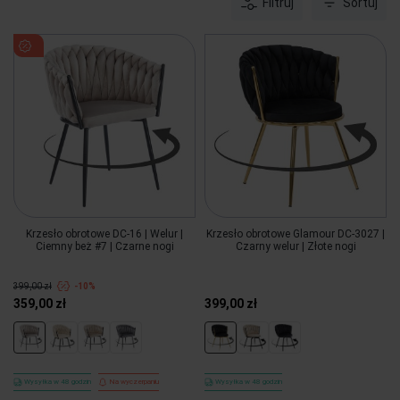
Filtruj
Sortuj
Krzesło obrotowe DC-16 | Welur |
Krzesło obrotowe Glamour DC-3027 |
Ciemny beż #7 | Czarne nogi
Czarny welur | Złote nogi
399,00 zł
-10%
359,00 zł
399,00 zł
Wysyłka w 48 godzin
Na wyczerpaniu
Wysyłka w 48 godzin