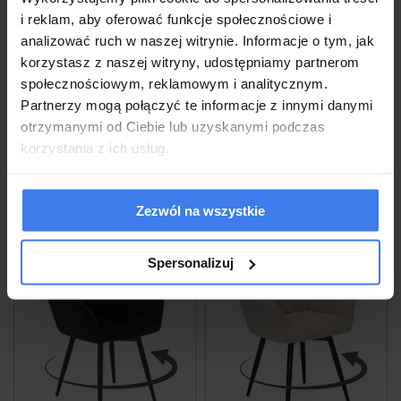
i reklam, aby oferować funkcje społecznościowe i
Krzesło obrotowe FREJA 2 raven #18,
Krzesło obrotowe FREJA ciemny
analizować ruch w naszej witrynie. Informacje o tym, jak
czarne nogi
beżowy #7 welur, czarne nogi
korzystasz z naszej witryny, udostępniamy partnerom
399,00 zł
-23%
społecznościowym, reklamowym i analitycznym.
399,00 zł
309,00 zł
Partnerzy mogą połączyć te informacje z innymi danymi
otrzymanymi od Ciebie lub uzyskanymi podczas
korzystania z ich usług.
Wysyłka w 48 godzin
Wysyłka w 48 godzin
Zezwól na wszystkie
do koszyka
do koszyka
Spersonalizuj