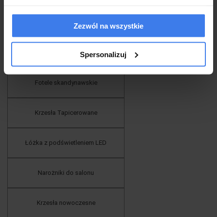
Industrialne stoliki kawowe
Zezwól na wszystkie
Pufy
Spersonalizuj
Fotele skandynawskie
Krzesła Tapicerowane
Łóżka z podświetleniem LED
Narożniki do salonu
Krzesła nowoczesne