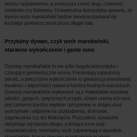
wzory i wybarwienia, a zwłaszcza czerń, brąz, czerwień,
niebieski czy fioletowy. Uniwersalna kolorystyka sprawia, że
dywan wzór marokański będzie świetnie pasował do
każdego pomieszczenia przez długie lata.
Przytulny dywan, czyli wzór marokański,
staranne wykończenie i gęste runo
Dywany marokańskie to nie tylko bogata kolorystyka i
czarujące geometryczne wzory. Prezentują najwyższą
jakość, a precyzyjne wykończenie to gwarancja wieloletniej
trwałości i odporności nawet w bardzo trudnych warunkach.
Dywany marokańskie wykonane są z materiałów wysokiej
jakości, gęstych, sprężystych przędz, dzięki czemu ich runo
jest zarówno bardzo miękkie i przyjemne w dotyku oraz
wytrzymałe i odporne na uszkodzenia, ścieranie,
zagniecenia czy też blaknięcie. Puszystość dywanów
utrzymuje się bardzo długo, a lśniące runo oraz
niepowtarzalny, orientalny wzór zapewniają o wysokim
standardzie. Nasze dywany marokańskie to wiele