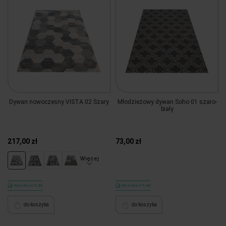
Dywan nowoczesny VISTA 02 Szary
Młodzieżowy dywan Soho 01 szaro-
biały
217,00 zł
73,00 zł
Więcej
Wysyłka w 5 dni
Wysyłka w 5 dni
do koszyka
do koszyka