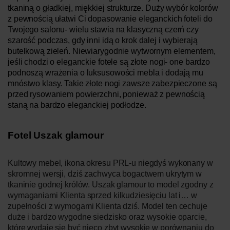
tkaniną o gładkiej, miękkiej strukturze. Duży wybór kolorów
z pewnością ułatwi Ci dopasowanie eleganckich foteli do
Twojego salonu- wielu stawia na klasyczną czerń czy
szarość podczas, gdy inni idą o krok dalej i wybierają
butelkową zieleń. Niewiarygodnie wytwornym elementem,
jeśli chodzi o eleganckie fotele są złote nogi- one bardzo
podnoszą wrażenia o luksusowości mebla i dodają mu
mnóstwo klasy. Takie złote nogi zawsze zabezpieczone są
przed rysowaniem powierzchni, ponieważ z pewnością
staną na bardzo eleganckiej podłodze.
Fotel Uszak glamour
Kultowy mebel, ikona okresu PRL-u niegdyś wykonany w
skromnej wersji, dziś zachwyca bogactwem ukrytym w
tkaninie godnej królów.
Uszak glamour
to model zgodny z
wymaganiami
K
lienta sprzed kilkudziesięciu lat i… w
zupełności z wymogami
K
lienta dziś. Model ten cechuje
duże i bardzo wygodne siedzisko oraz wysokie oparcie,
które wydaje się być nieco zbyt wysokie w porównaniu do