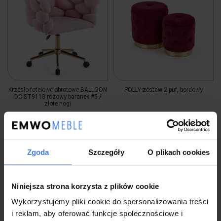
Krzesło fotelowe obrotowe BALLOON
POLLY zestaw 2 puf, bordowy
DC-ST9118 różowy baranek #5 /
złote nogi
999,00 zł
-45%
549,00 zł
498,99 zł
Zgoda
Szczegóły
O plikach cookies
Wysyłka w 48 godzin
Wysyłka w 5 dni
Na wyczerpaniu
Niniejsza strona korzysta z plików cookie
do koszyka
do koszyka
Wykorzystujemy pliki cookie do spersonalizowania treści
i reklam, aby oferować funkcje społecznościowe i