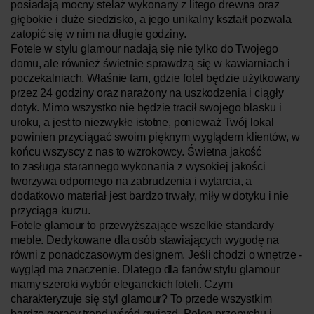
posiadają mocny stelaż wykonany z litego drewna oraz
głębokie i duże siedzisko, a jego unikalny kształt pozwala
zatopić się w nim na długie godziny.
Fotele w stylu glamour nadają się nie tylko do Twojego
domu, ale również świetnie sprawdzą się w kawiarniach i
poczekalniach. Właśnie tam, gdzie fotel będzie użytkowany
przez 24 godziny oraz narażony na uszkodzenia i ciągły
dotyk. Mimo wszystko nie będzie tracił swojego blasku i
uroku, a jest to niezwykłe istotne, ponieważ Twój lokal
powinien przyciągać swoim pięknym wyglądem klientów, w
końcu wszyscy z nas to wzrokowcy. Świetna jakość
to zasługa starannego wykonania z wysokiej jakości
tworzywa odpornego na zabrudzenia i wytarcia, a
dodatkowo materiał jest bardzo trwały, miły w dotyku i nie
przyciąga kurzu.
Fotele glamour to przewyższające wszelkie standardy
meble. Dedykowane dla osób stawiających wygodę na
równi z ponadczasowym designem. Jeśli chodzi o wnętrze -
wygląd ma znaczenie. Dlatego dla fanów stylu glamour
mamy szeroki wybór eleganckich foteli. Czym
charakteryzuje się styl glamour? To przede wszystkim
bardzo gorący trend wśród gwiazd. Pełen przepychu i