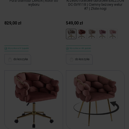
Pufa Glamour LAREN | kolor do
Krzesło fotelowe obrotowe BALLOON
wyboru
DC-SV9118 | Ciemny beżowy welur
#7 | Złote nogi
829,00 zł
549,00 zł
Wysyłka w 8 tygodni
Wysyłka w 48 godzin
do koszyka
do koszyka