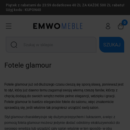
Piątek z rabatami do 23:59 dodatkowe 40 ZŁ ZA KAŻDE 500 ZŁ rabatu!
Użyj kodu : KUPON40
SZUKAJ
Fotele glamour
Fotele glamour już od dłuższego czasu cieszą się sporą sławą, ponieważ jest
to styl, który już dawno temu zagarnął swoją wierną rzeszę fanów, którzy z
chęcią dodają do swoich wnętrz meble pełne elegancji, wdzięku i gracji.
Fotele glamour to bardzo eleganckie fotele do salonu, więc znakomicie
sprawdzą się, jeśli właśnie tak pragniesz urządzić swój salon.
Styl glamour charakteryzuje się dużym przepychem i luksusem, a więc z
pomocą fotela glamour możesz jedynie dodać odrobiny ekskluzywności do
swojego wnętrza lub urządzić cały salon właśnie w ten sposób- w obu