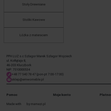
Stoły Drewniane
Stoliki Kawowe
Łóżka z materacem
PPH LUZ s.c Szlagor Marek Szlagor Wojciech
ul. Kołłątaja 8,
46-203 Kluczbork
NIP: 7510000534
+48 77 540 78 47
(pon-pt 7:00-17:00)
sklep@emwomeble.pl
Pomoc
Moje konto
Płatno
Made with
by
mamezi.pl