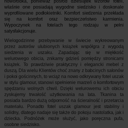
noworodka, ponieważ pośród dziesiątek wzorów foteli,
właśnie one posiadają wygodne siedzisko i doskonale
wyprofilowane podłokietniki. Komfort siedzenia przekłada
się na komfort oraz bezpieczeństwo karmienia.
Wypoczynek na fotelach tego rodzaju w pełni
satysfakcjonuje.
Wielogodzinne przebywanie w świecie wykreowanym
przez autorów ulubionych książek współgra z wygodą
siedzenia w uszaku. Zapadając się w miękkość
welurowego obicia, znikamy gdzieś pomiędzy stronicami
książek. To prawdziwie praktyczny i elegancki mebel z
duszą. Dla wielu Klientów choć znany z babcinych salonów
i pokoi gościnnych, to wciąż na nowo odkrywany
fotel uszak
w stylu glamour
, stanowi spełnienie marzeń o komfortowym
spędzaniu wolnych chwil. Dzięki welurowemu ich obiciu
zyskujemy trwałość użytkowania na lata. Tkanina ta
posiada bardzo dużą odporność na ścieralność i przetarcia
materiału. Ponadto
fotel uszak glamour
jest stabilny i
solidny, dlatego nadaje się także do pokoju nastolatka, jak i
dziecka.
Podnóżek może służyć, jako poręczna pufa,
osobne siedzisko.