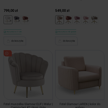
799,00 zł
549,00 zł
Wysyłka w 21 dni
Wysyłka w 48 godzin
do koszyka
do koszyka
Fotel muszelka Glamour ELIF | Welur |
Fotel Glamour LAREN | kolor do
Ciemny beż #7 | Nogi złote
wyboru