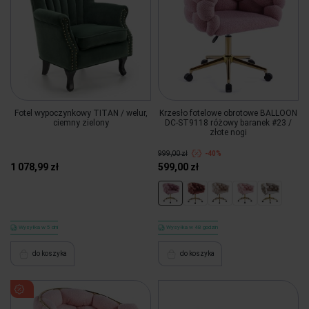
Fotel wypoczynkowy TITAN / welur,
Krzesło fotelowe obrotowe BALLOON
ciemny zielony
DC-ST9118 różowy baranek #23 /
złote nogi
999,00 zł
-40%
1 078,99 zł
599,00 zł
Wysyłka w 5 dni
Wysyłka w 48 godzin
do koszyka
do koszyka