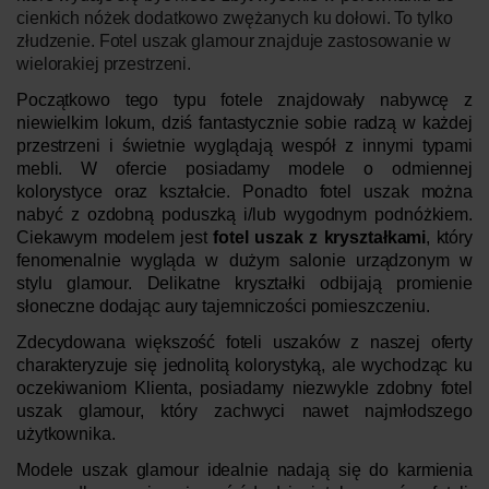
cienkich nóżek dodatkowo zwężanych ku dołowi.
To tylko
złudzenie.
Fotel uszak glamour
znajduje zastosowanie w
wielorakiej przestrzeni.
Początkowo tego typu fotele znajdowały nabywcę z
niewielkim lokum, dziś fantastycznie sobie radzą w każdej
przestrzeni i świetnie wyglądają wespół z innymi typami
mebli. W ofercie posiadamy modele o odmiennej
kolorystyce oraz kształcie. Ponadto fotel uszak można
nabyć z ozdobną poduszką i/lub wygodnym podnóżkiem.
Ciekawym modelem jest
fotel uszak z kryształkami
, który
fenomenalnie wygląda w dużym salonie urządzonym w
stylu glamour. Delikatne kryształki odbijają promienie
słoneczne dodając aury tajemniczości pomieszczeniu.
Zdecydowana większość foteli uszaków z naszej oferty
charakteryzuje się jednolitą kolorystyką, ale wychodząc ku
oczekiwaniom Klienta, posiadamy niezwykle zdobny fotel
uszak glamour, który zachwyci nawet najmłodszego
użytkownika.
Modele uszak glamour idealnie nadają się do karmienia