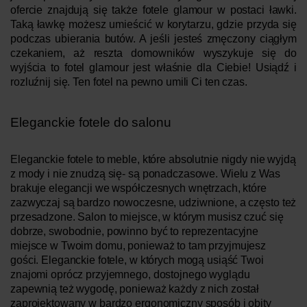
ofercie znajdują się także fotele glamour w postaci ławki.
Taką ławkę możesz umieścić w korytarzu, gdzie przyda się
podczas ubierania butów. A jeśli jesteś zmęczony ciągłym
czekaniem, aż reszta domowników wyszykuje się do
wyjścia to fotel glamour jest właśnie dla Ciebie! Usiądź i
rozluźnij się. Ten fotel na pewno umili Ci ten czas.
Eleganckie fotele do salonu
Eleganckie fotele to meble, które absolutnie nigdy nie wyjdą
z mody i nie znudzą się- są ponadczasowe. Wielu z Was
brakuje elegancji we współczesnych wnętrzach, które
zazwyczaj są bardzo nowoczesne, udziwnione, a często też
przesadzone. Salon to miejsce, w którym musisz czuć się
dobrze, swobodnie, powinno być to reprezentacyjne
miejsce w Twoim domu, ponieważ to tam przyjmujesz
gości. Eleganckie fotele, w których mogą usiąść Twoi
znajomi oprócz przyjemnego, dostojnego wyglądu
zapewnią też wygodę, ponieważ każdy z nich został
zaprojektowany w bardzo ergonomiczny sposób i obity