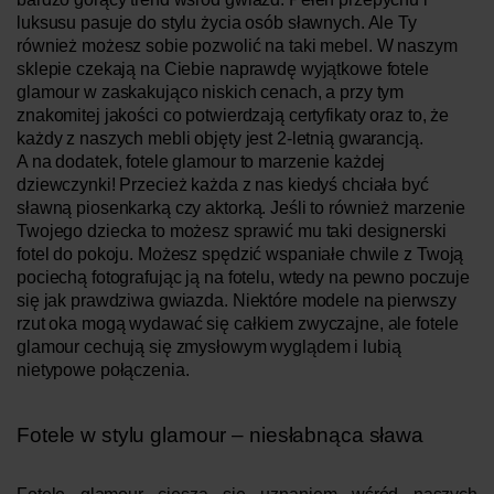
luksusu pasuje do stylu życia osób sławnych. Ale Ty
również możesz sobie pozwolić na taki mebel. W naszym
sklepie czekają na Ciebie naprawdę wyjątkowe fotele
glamour w zaskakująco niskich cenach, a przy tym
znakomitej jakości co potwierdzają certyfikaty oraz to, że
każdy z naszych mebli objęty jest 2-letnią gwarancją.
A na dodatek, f
otele glamour to marzenie każdej
dziewczynki! Przecież każda z nas kiedyś chciała być
sławną piosenkarką czy aktorką. Jeśli to również marzenie
Twojego dziecka to możesz sprawić mu taki designerski
fotel do pokoju. Możesz spędzić wspaniałe chwile z Twoją
pociechą fotografując ją na fotelu, wtedy na pewno poczuje
się jak prawdziwa gwiazda.
Niektóre modele na pierwszy
rzut oka mogą wydawać się całkiem zwyczajne, ale fotele
glamour cechują się zmysłowym wyglądem i lubią
nietypowe połączenia.
Fotele w stylu glamour – niesłabnąca sława