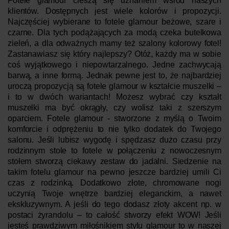
Fotele glamour cieszą się uznaniem wśród naszych
klientów. Dostępnych jest wiele kolorów i propozycji.
Najczęściej wybierane to fotele glamour beżowe, szare i
czarne. Dla tych podążających za modą czeka butelkowa
zieleń, a dla odważnych mamy też szalony kolorowy fotel!
Zastanawiasz się który najlepszy? Otóż, każdy ma w sobie
coś wyjątkowego i niepowtarzalnego. Jedne zachwycają
barwą, a inne formą. Jednak pewne jest to, że najbardziej
uroczą propozycją są fotele glamour w kształcie muszelki –
i to w dwóch wariantach! Możesz wybrać czy kształt
muszelki ma być okrągły, czy wolisz taki z szerszym
oparciem.
Fotele glamour - stworzone z myślą o Twoim
komforcie i odprężeniu to nie tylko dodatek do Twojego
salonu. Jeśli lubisz wygodę i spędzasz dużo czasu przy
rodzinnym stole to fotele w połączeniu z nowoczesnym
stołem stworzą ciekawy zestaw do jadalni. Siedzenie na
takim fotelu glamour na pewno jeszcze bardziej umili Ci
czas z rodzinką. Dodatkowo złote, chromowane nogi
uczynią Twoje wnętrze bardziej eleganckim, a nawet
ekskluzywnym. A jeśli do tego dodasz złoty akcent np. w
postaci żyrandolu – to całość stworzy efekt WOW!
Jeśli
jesteś prawdziwym miłośnikiem stylu glamour to w naszej