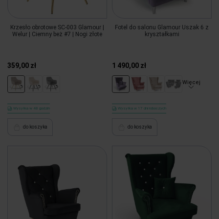
Krzesło obrotowe SC-003 Glamour |
Fotel do salonu Glamour Uszak 6 z
Welur | Ciemny beż #7 | Nogi złote
kryształkami
359,00 zł
1 490,00 zł
Więcej
Wysyłka w 48 godzin
Wysyłka w 17 dni roboczych
do koszyka
do koszyka