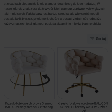
przypadkach eleganckie fotele glamour idealnie się do tego nadadzą. W
naszej ofercie znajdziesz duży wybór foteli glamour, zarówno tych większych
jak i mniejszych. Paleta barw jest bardzo szeroka, ale większość modeli
posiada jakiś błyszczący element, choćby w postaci złotych nóg jednakże
każdy z naszych foteli glamour posiada aksamitnie miękką tkaninę obicia.
Sortuj
Krzesło fotelowe obrotowe Glamour
Krzesło fotelowe obrotowe BALLOON
BALLOON biały baranek / złote nogi
DC-SV9118 beżowy welur #5 / złote
nogi