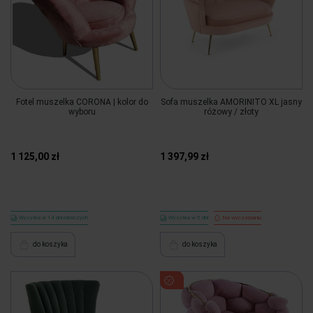
Fotel muszelka CORONA | kolor do
Sofa muszelka AMORINITO XL jasny
wyboru
różowy / złoty
1 125,00 zł
1 397,99 zł
Wysyłka w 14 dni roboczych
Wysyłka w 5 dni
Na wyczerpaniu
do koszyka
do koszyka