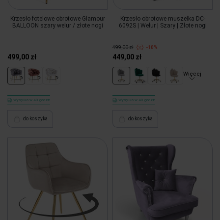
Krzesło fotelowe obrotowe Glamour
Krzesło obrotowe muszelka DC-
BALLOON szary welur / złote nogi
6092S | Welur | Szary | Złote nogi
499,00 zł
-10%
499,00 zł
449,00 zł
Więcej
Wysyłka w 48 godzin
Wysyłka w 48 godzin
do koszyka
do koszyka