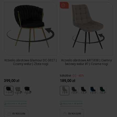
Krzesło obrotowe Glamour DC-3027 |
Krzesło obrotowe ART838 | Ciemny
Czarny welur | Złote nogi
beżowy welur #7 | Czarne nogi
329,00 zł
-43%
399,00 zł
189,00 zł
Wysyłka w 48 godzin
Wysyłka w 48 godzin
do koszyka
do koszyka