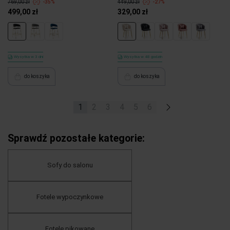
769,00 zł
-35%
449,00 zł
-27%
499,00 zł
329,00 zł
Wysyłka w 3 dni
Wysyłka w 48 godzin
do koszyka
do koszyka
1
2
3
4
5
6
»
Sprawdź pozostałe kategorie:
Sofy do salonu
Fotele wypoczynkowe
Fotele pikowane