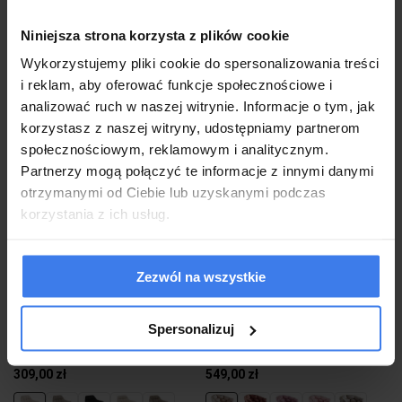
Niniejsza strona korzysta z plików cookie
Wysyłka w 48 godzin
Wysyłka w 48 godzin
Wykorzystujemy pliki cookie do spersonalizowania treści
do koszyka
do koszyka
i reklam, aby oferować funkcje społecznościowe i
analizować ruch w naszej witrynie. Informacje o tym, jak
korzystasz z naszej witryny, udostępniamy partnerom
społecznościowym, reklamowym i analitycznym.
Partnerzy mogą połączyć te informacje z innymi danymi
otrzymanymi od Ciebie lub uzyskanymi podczas
korzystania z ich usług.
Zezwól na wszystkie
Krzesło obrotowe FREJA beżowy #5
Krzesło fotelowe obrotowe BALLOON
welur, czarne nogi
DC-SV9118 beżowy welur #5 / złote
Spersonalizuj
nogi
399,00 zł
-23%
309,00 zł
549,00 zł