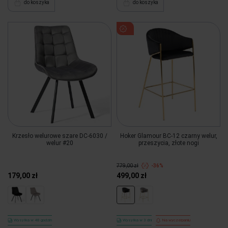
do koszyka
do koszyka
Krzesło welurowe szare DC-6030 /
Hoker Glamour BC-12 czarny welur,
welur #20
przeszycia, złote nogi
779,00 zł
-36%
179,00 zł
499,00 zł
Wysyłka w 48 godzin
Wysyłka w 3 dni
Na wyczerpaniu