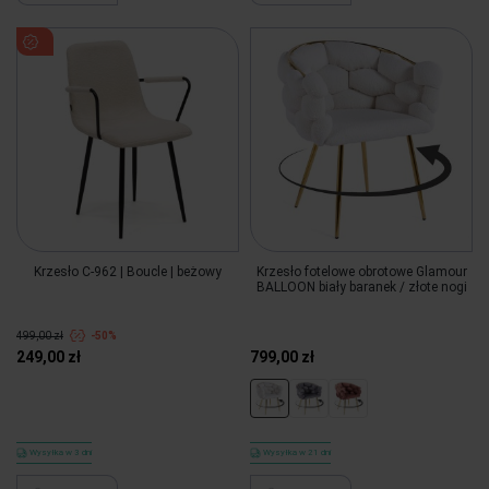
Krzesło C-962 | Boucle | beżowy
Krzesło fotelowe obrotowe Glamour
BALLOON biały baranek / złote nogi
499,00 zł
-50%
249,00 zł
799,00 zł
Wysyłka w 3 dni
Wysyłka w 21 dni