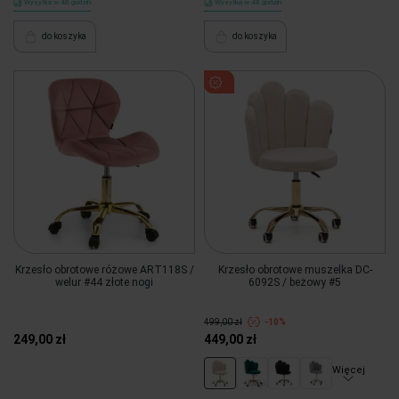
Wysyłka w 48 godzin
Wysyłka w 48 godzin
do koszyka
do koszyka
Krzesło obrotowe różowe ART118S /
Krzesło obrotowe muszelka DC-
welur #44 złote nogi
6092S / beżowy #5
499,00 zł
-10%
249,00 zł
449,00 zł
Więcej