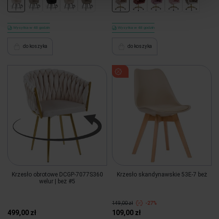
Wysyłka w 48 godzin
Wysyłka w 48 godzin
do koszyka
do koszyka
Krzesło obrotowe DCGP-7077S360
Krzesło skandynawskie 53E-7 beż
welur | beż #5
149,00 zł
-27%
499,00 zł
109,00 zł