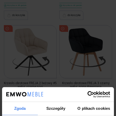
Wysyłka w 48 godzin
Wysyłka w 48 godzin
do koszyka
do koszyka
Krzesło obrotowe FREJA 2 beżowy #5
Krzesło obrotowe FREJA 3 czarny
welur, czarne nogi
welur, noga drewniana
399,00 zł
-13%
399,00 zł
-13%
349,00 zł
349,00 zł
Zgoda
Szczegóły
O plikach cookies