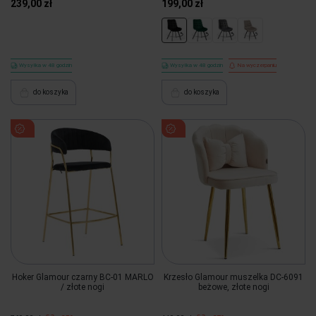
239,00 zł
199,00 zł
Wysyłka w 48 godzin
Wysyłka w 48 godzin
Na wyczerpaniu
do koszyka
do koszyka
Hoker Glamour czarny BC-01 MARLO
Krzesło Glamour muszelka DC-6091
/ złote nogi
beżowe, złote nogi