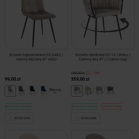
Krzesło tapicerowane DC-6402 /
Krzesło obrotowe DC-16 | Welur |
ciemny beżowy #7 welur
Ciemny beż #7 | Czarne nogi
399,00 zł
-10%
99,00 zł
359,00 zł
Więcej
Wysyłka w 48 godzin
Wysyłka w 48 godzin
Na wyczerpaniu
do koszyka
do koszyka