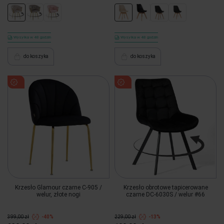
Wysyłka w 48 godzin
Wysyłka w 48 godzin
do koszyka
do koszyka
Krzesło Glamour czarne C-905 /
Krzesło obrotowe tapicerowane
welur, złote nogi
czarne DC-6030S / welur #66
399,00 zł
-40%
229,00 zł
-13%