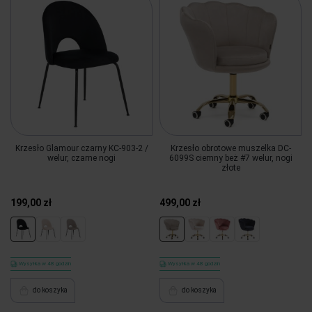
Krzesło Glamour czarny KC-903-2 /
Krzesło obrotowe muszelka DC-
welur, czarne nogi
6099S ciemny beż #7 welur, nogi
złote
199,00 zł
499,00 zł
Wysyłka w 48 godzin
Wysyłka w 48 godzin
do koszyka
do koszyka