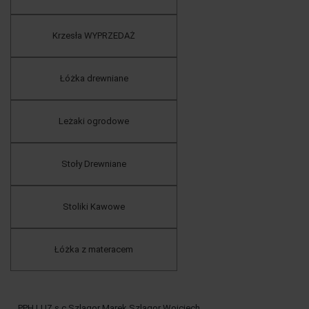
Krzesła WYPRZEDAŻ
Łóżka drewniane
Leżaki ogrodowe
Stoły Drewniane
Stoliki Kawowe
Łóżka z materacem
PPH LUZ s.c Szlagor Marek Szlagor Wojciech