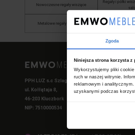
Regały i półki wis
Nowoczesne regały wiszące
sal
Metalowe regały do salonu
Zgoda
Niniejsza strona korzysta z
Wykorzystujemy pliki cookie 
ruch w naszej witrynie. Inf
PPH LUZ s.c Szlagor Marek Szlagor Wojciech
reklamowym i analitycznym. 
ul. Kołłątaja 8,
uzyskanymi podczas korzysta
46-203 Kluczbork
NIP: 7510000534