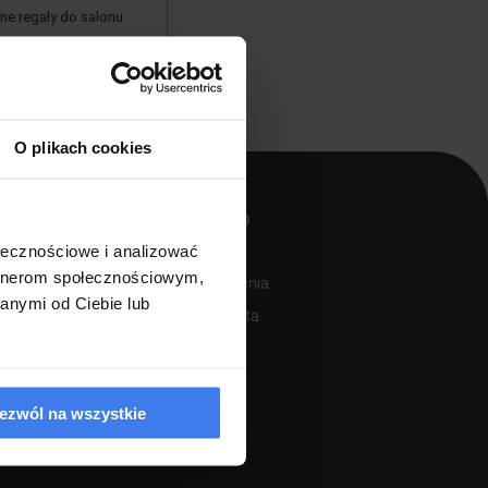
ne regały do salonu
O plikach cookies
MOJE KONTO
ołecznościowe i analizować
artnerom społecznościowym,
Twoje zamówienia
anymi od Ciebie lub
Ustawienia konta
Przechowalnia
ezwól na wszystkie