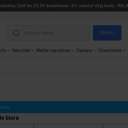
edzielny Chill do 23:59 dodatkowe -6% rabatu! Użyj kodu : REL
SZUKAJ
ofy
Narożniki
Meble ogrodowe
Dywany
Oświetlenie
teria.
do biura