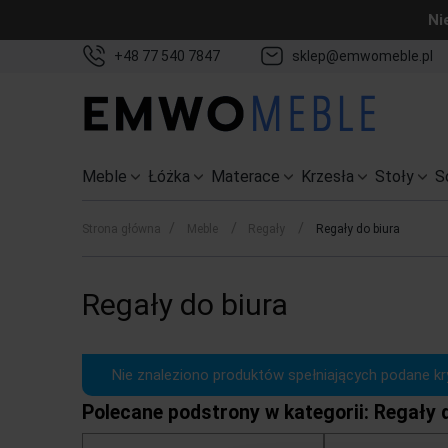
Ni
+48 77 540 7847
sklep@emwomeble.pl
Meble
Łóżka
Materace
Krzesła
Stoły
S
/
/
/
Strona główna
Meble
Regały
Regały do biura
Regały do biura
Nie znaleziono produktów spełniających podane kry
Polecane podstrony w kategorii: Regały 