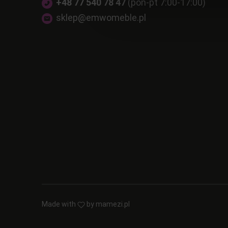
+48 77 540 78 47
(pon-pt 7:00-17:00)
sklep@emwomeble.pl
Made with
by
mamezi.pl