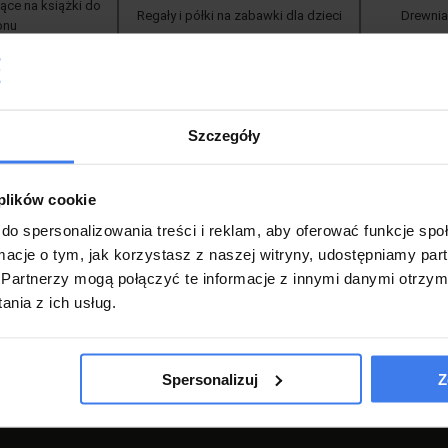
zące na książki do
Regały i półki na zabawki dla dzieci
Drewnia
onu
Szczegóły
 plików cookie
POMOC
do spersonalizowania treści i reklam, aby oferować funkcje sp
ormacje o tym, jak korzystasz z naszej witryny, udostępniamy p
Regulamin
Partnerzy mogą połączyć te informacje z innymi danymi otrzym
Regulamin Promocji
nia z ich usług.
Zgłoś zwrot
Zwroty i Reklamacje
Spersonalizuj
Z
Polityka Prywatności