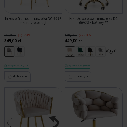
Krzesło Glamour muszelka DC-6092
Krzesło obrotowe muszelka DC-
szare, złote nogi
6092S / beżowy #5
499,00 zł
-30%
499,00 zł
-10%
349,00 zł
449,00 zł
Więcej
Wysyłka w 48 godzin
Wysyłka w 48 godzin
do koszyka
do koszyka