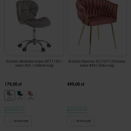
Krzesło obrotowe szare ART118S /
Krzesło Glamour DC-7077 | Różowy
welur #20 / srebrne nogi
welur #44 | Złote nogi
179,00 zł
499,00 zł
Wysyłka w 3 dni
Wysyłka w 3 dni
do koszyka
do koszyka