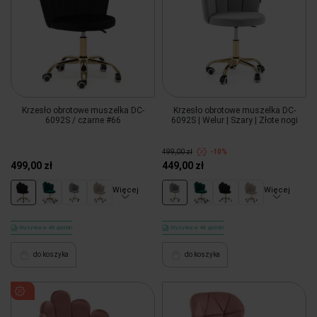
Krzesło obrotowe muszelka DC-
Krzesło obrotowe muszelka DC-
6092S / czarne #66
6092S | Welur | Szary | Złote nogi
499,00 zł
-10%
499,00 zł
449,00 zł
Więcej
Więcej
Wysyłka w 48 godzin
Wysyłka w 48 godzin
do koszyka
do koszyka