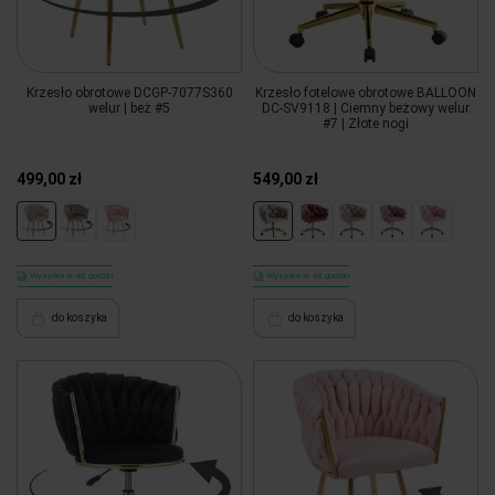
Krzesło obrotowe DCGP-7077S360
Krzesło fotelowe obrotowe BALLOON
welur | beż #5
DC-SV9118 | Ciemny beżowy welur
#7 | Złote nogi
499,00 zł
549,00 zł
Wysyłka w 48 godzin
Wysyłka w 48 godzin
do koszyka
do koszyka