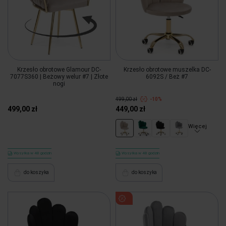
Krzesło obrotowe Glamour DC-
Krzesło obrotowe muszelka DC-
7077S360 | Beżowy welur #7 | Złote
6092S / Beż #7
nogi
499,00 zł
-10%
499,00 zł
449,00 zł
Więcej
Wysyłka w 48 godzin
Wysyłka w 48 godzin
do koszyka
do koszyka