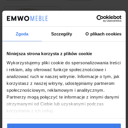
Zgoda
Szczegóły
O plikach cookies
Niniejsza strona korzysta z plików cookie
Wykorzystujemy pliki cookie do spersonalizowania treści
i reklam, aby oferować funkcje społecznościowe i
Krzesło obrotowe Glamour DC-
7077S360 | Beż boucle | Czarne nogi
analizować ruch w naszej witrynie. Informacje o tym, jak
korzystasz z naszej witryny, udostępniamy partnerom
społecznościowym, reklamowym i analitycznym.
339,00 zł
Partnerzy mogą połączyć te informacje z innymi danymi
otrzymanymi od Ciebie lub uzyskanymi podczas
korzystania z ich usług.
Wysyłka w 48 godzin