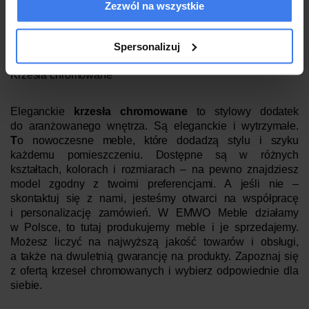
do koszyka
Zezwól na wszystkie
Spersonalizuj
Krzesła chromowane
Eleganckie
krzesła chromowane
to stylowy dodatek
do aranżowanego wnętrza. Są eleganckie i wytrzymałe.
T
o
nowoczesne meble, które dodadzą stylu i szyku
każdemu pomieszczeniu. Dostępne są w różnych
kształtach, kolorach i rozmiarach – na pewno znajdziesz
model zgodny z twoimi preferencjami. A jeśli nie –
skontaktuj się z nami, jesteśmy otwarci na współpracę
i personalizację zamówień. W EMWO Meble działamy
w Polsce, to tutaj produkujemy meble i je sprzedajemy.
Możesz liczyć na najwyższą jakość towarów i obsługi,
a także na dwuletnią gwarancję na produkty. Zapoznaj się
z ofertą krzeseł chromowanych i wybierz odpowiednie dla
siebie.