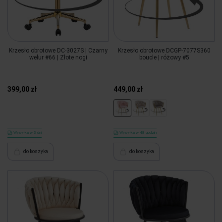
Krzesło obrotowe DC-3027S | Czarny
Krzesło obrotowe DCGP-7077S360
welur #66 | Złote nogi
boucle | różowy #5
399,00 zł
449,00 zł
Wysyłka w 3 dni
Wysyłka w 48 godzin
do koszyka
do koszyka