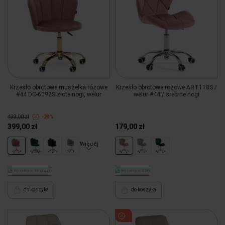
Krzesło obrotowe muszelka różowe
Krzesło obrotowe różowe ART118S /
#44 DC-6092S złote nogi, welur
welur #44 / srebrne nogi
499,00 zł
-20%
399,00 zł
179,00 zł
Więcej
Wysyłka w 48 godzin
Wysyłka w 3 dni
do koszyka
do koszyka