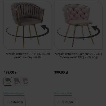
Krzesło obrotowe DCGP-7077S360
Krzesło obrotowe Glamour DC-3039 |
welur | ciemny beż #7
Różowy welur #39 | Złote nogi
499,00 zł
399,00 zł
Wysyłka w 48 godzin
Wysyłka w 10 dni
do koszyka
do koszyka