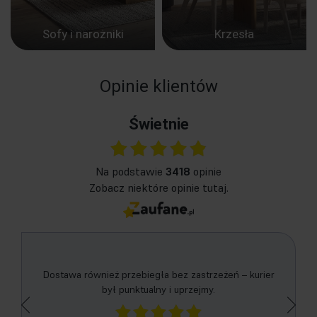
Sofy i narożniki
Krzesła
Opinie klientów
Świetnie
na podstawie
3418
opinie
Zobacz niektóre opinie tutaj.
Uważam że z waszej strony nie musicie niczego
zmieniać. Oby tak dalej. Pozdrawiam serdecznie.