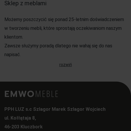
Sklep z meblami
Możemy poszczycić się ponad 25-letnim doświadczeniem
w tworzeniu mebli, które sprostają oczekiwaniom naszym
klientom.
Zawsze służymy poradą dlatego nie wahaj się do nas
napisać.
Nasze meble są dostosowane do wymogów i standardów
rozwiń
Europejskich, dzięki czemu masz pewność, że każdy z
naszych mebli jest bezpieczny, solidnie wykonany, a
materiały użyte są trwałe i wygodne w użytkowaniu.
Szeroki asortyment
PPH LUZ s.c Szlagor Marek Szlagor Wojciech
ul. Kołłątaja 8,
W naszym sklepie możesz dokupić materac dopasowany
46-203 Kluczbork
do Twoich potrzeb, a także toaletkę, która ozdobi Twoją