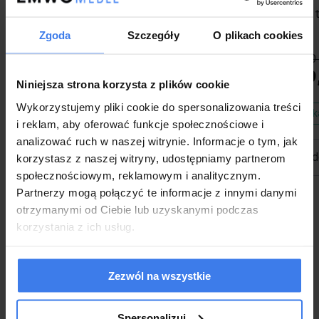
Łóżko tapicerowane z pojemnikiem SFG0142 |
Łóżko 
180x200 | Welur szary #53
Zgoda
Szczegóły
O plikach cookies
1 599,00 zł
-22%
2 199,00 
1 249,00 zł
1 199
Niniejsza strona korzysta z plików cookie
Wykorzystujemy pliki cookie do spersonalizowania treści
Wysyłka w 48 godzin
Wysyłk
i reklam, aby oferować funkcje społecznościowe i
analizować ruch w naszej witrynie. Informacje o tym, jak
do koszyka
d
korzystasz z naszej witryny, udostępniamy partnerom
społecznościowym, reklamowym i analitycznym.
Partnerzy mogą połączyć te informacje z innymi danymi
otrzymanymi od Ciebie lub uzyskanymi podczas
korzystania z ich usług.
Zezwól na wszystkie
Spersonalizuj