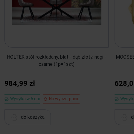
HOLTER stół rozkładany, blat - dąb złoty, nogi -
MOOSEE 
czarne (1p=1szt)
984,99 zł
628,0
Wysyłka w 5 dni
Na wyczerpaniu
Wysyłk
do koszyka
d