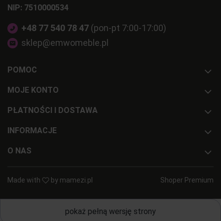
NIP: 7510000534
sypialnię.
Z nami urządzisz swój salon kupując krzesła, fotele, stoły i
+48 77 540 78 47
(pon-pt 7:00-17:00)
stoliki, a także sofy i narożniki z funkcją spania i bez - co
sklep@emwomeble.pl
tylko potrzebujesz!
Znajdziesz tu również szeroki wybór mebli do jadalni jak i
POMOC
ogrodu.
MOJE KONTO
Możemy poszczycić się bardzo dużym wyborem mebli
PŁATNOŚCI I DOSTAWA
ogrodowych. Posiadamy zarówno duże zestawy mebli do
ogrodu jak i mniejsze.
INFORMACJE
O NAS
Made with
by
mamezi.pl
Shoper Premium
pokaż pełną wersję strony