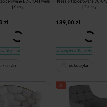
tapicerowane DC-6404 | welur
Krzesło tapicerowane DC-640
| Szary
| Zielony
0 zł
139,00 zł
a w 48 godzin
Wysyłka w 48 godzin
o koszyka
do koszyka