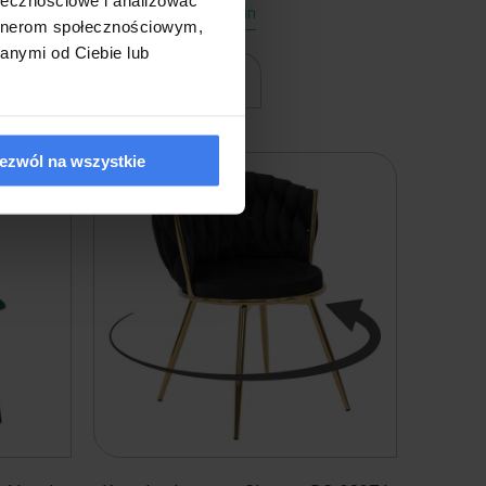
Wysyłka w 48 godzin
artnerom społecznościowym,
anymi od Ciebie lub
do koszyka
ezwól na wszystkie