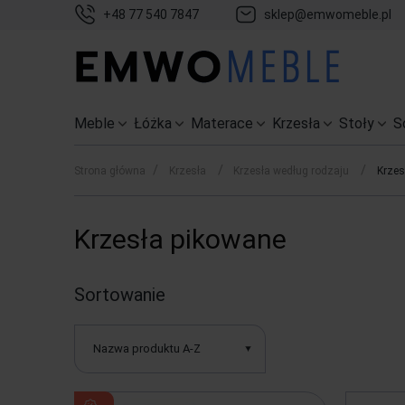
+48 77 540 7847
sklep@emwomeble.pl
Meble
Łóżka
Materace
Krzesła
Stoły
S
/
/
/
Strona główna
Krzesła
Krzesła według rodzaju
Krzes
Krzesła pikowane
Sortowanie
Nazwa produktu A-Z