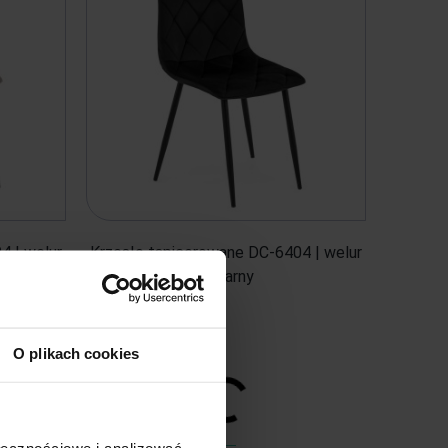
4 | welur
Krzesło tapicerowane DC-6404 | welur
| Czarny
139,00 zł
O plikach cookies
ołecznościowe i analizować