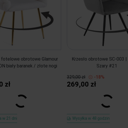
 fotelowe obrotowe Glamour
Krzesło obrotowe SC-003 | 
 biały baranek / złote nogi
Szary #21
329,00 zł
-18%
0 zł
269,00 zł
 w 21 dni
Wysyłka w 48 godzin