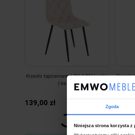
Krzesło tapicerowane DC-6404 | welur
Krzesło 
| beż #5
139,00 zł
139,0
Zgoda
Niniejsza strona korzysta z
Wykorzystujemy pliki cookie 