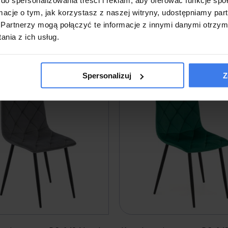
a w 48 godzin
Wysyłka w 48 godzin
ormacje o tym, jak korzystasz z naszej witryny, udostępniamy p
Partnerzy mogą połączyć te informacje z innymi danymi otrzym
nia z ich usług.
o koszyka
do koszyka
Spersonalizuj
Z