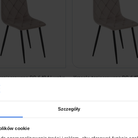
tapicerowane DC-6404 | welur
Krzesło tapicerowane DC-640
| Cappuccino #9
| Ciemny beż #7
0 zł
139,00 zł
Szczegóły
 plików cookie
do spersonalizowania treści i reklam, aby oferować funkcje sp