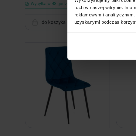
Wysyłka w 48 godzin
Wysyłk
ruch w naszej witrynie. Inf
reklamowym i analitycznym. 
uzyskanymi podczas korzysta
do koszyka
d