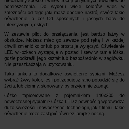
niebanalny sposób i wnieś trochę przytulnych światełek do
pomieszczenia. Do wyboru wiele kolorów, więc w
zależności od tego jaki masz obecnie nastrój stwórz takie
oświetlenie, a co! Od spokojnych i jasnych barw do
intensywnych, ostrych.
W zestawie pilot do przełączania, jest bardzo łatwy w
obsłudze. Możesz mieć go zawsze pod ręką i w każdej
chwili zmienić kolor lub po prostu je wyłączyć. Oświetlenie
LED w łóżkach występuje w postaci listew w ramie łóżka,
gdzie podkreśli jego kształt lub bezpośrednio w zagłówku.
Nie przeszkadzają w użytkowaniu.
Taka funkcja to dodatkowe oświetlenie sypialni. Możesz
wybrać żywy kolor, jeśli potrzebujesz rano pobudzić się do
życia, lub ciemny, stonowany, by przyjemnie zasnąć.
Łóżko tapicerowane z pojemnikiem 140x200 do
nowoczesnej sypialni? Łóżka LED z pewnością wprowadzą
dużo świeżości i nowoczesnej technologii, jak z filmu. Takie
oświetlenie może zastąpić również lampkę nocną.