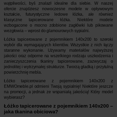
wątpliwości, byś znalazł idealne dla siebie. W naszej
ofercie znajdziesz nowoczesne modele w opływowym
kształcie, futurystyczne ledowe łóżka, ale również
klasyczne tapicerowane łóżka. Niektóre modele
wzbogacone o mocno zdobione zagłówki lub pikowane
wezgłowia – wprost do glamourowych sypialni.
Łóżka tapicerowane z pojemnikiem 140x200 to szeroki
wybór dla wymagających klientów. Wszystkie z nich łączy
staranne wykonanie. Używamy materiałów najwyższej
jakości oraz odporne na wszelkiego rodzaju uszkodzenia i
zanieczyszczenia tkaniny tapicerowane, zazwyczaj o
jednolitej i wytrzymałej strukturze. Tworzą gładką i przytulną
powierzchnię mebla.
Łóżko tapicerowane z pojemnikiem 140x200 z
EMWOmeble.pl odmieni Twoją sypialnię! Niektóre jeszcze
na promocji, a jednak ze wspaniałą jakością! Który model
wybierasz?
Łóżko tapicerowane z pojemnikiem 140x200 –
jaka tkanina obiciowa?