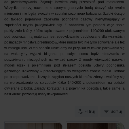
do przechowywania. Zajmuje bowiem całą przestrzeń pod materacem.
Wszystkie rzeczy, nawet te o sporym gabarycie będą cieszyć się swoim
miejscem i nie będą tworzyły w sypialni pozornego bałaganu. Szybki dostęp
do takiego pojemnika zapewnia podnośnik gazowy niewymagający w
zupełności użycia jakiejkolwiek siły. Z zadaniem tym poradzi więc sobie
praktycznie każdy. Łóżko tapicerowane z pojemnikiem 140x200 ulokowanym
pod powierzchnią materaca jest zdecydowanie dedykowane dla wszystkich
posiadaczy mnóstwa przedmiotów, które muszą być nie tylko schowane ale też
w zasięgu ręki. W ten sposób unikniemy na przykład w trakcie pakowania się
na wakacyjny wyjazd biegania po całym domu bądź mieszkaniu w
poszukiwaniu niezbędnych na wyjazd rzeczy. Z reguły większość naszych
modeli łóżek z pojemnikami pod stelażem posiada uchwyt podnośnika
gazowego ulokowany w przeciwległym do wezgłowia froncie mebla. Jednak
po przeprowadzeniu licznych zapytań naszych klientów zdecydowaliśmy się
na wprowadzenie do sprzedaży łóżko 140x200 z pojemnikiem na pościel
otwierane z boku. Zasady korzystania z pojemnika pozostają takie same, a
nasi klienci pozostają usatysfakcjonowani.
Filtruj
Sortuj