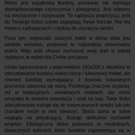
Welur jest wyjątkową tkaniną, ponieważ nie wymaga
skomplikowanego czyszczenia i pielęgnacji. Jest odporny
na mechacenie i rozrywanie. To najlepsza propozycja, jeśli
do Twojego łóżka często zaglądają Twoje futrzaki. Nie ma
mowy o zadrapaniach i ciężkiej do usunięcia sierści.
Poza tym, większość naszych mebli w domu obita jest
właśnie welurem, ponieważ to najbardziej uniwersalny
wybór. Więc jeśli chcesz zachować swój dom w jednej
stylistyce, to wybór dla Ciebie jest jasny.
Łóżko tapicerowane z pojemnikiem 140x200 z ekoskóry to
zdecydowanie bardziej nowoczesny i luksusowy mebel, ale
również bardziej wymagający, z powodu naturalnych
procesów starzenia się skóry. Przebiega znacznie szybciej,
niż w tradycyjnych, welurowych meblach, ale mimo
wszystko to świetna inwestycja i urok na lata. Takie łóżko
zdecydowanie nadaje się do nowoczesnych wnętrz lub taki
charakter może w nim stworzyć. Skóra sama w sobie
wygląda na połyskującą, dlatego delikatnie rozświetli
wnętrze. Ekologiczna skóra przeważa w neutralnych,
klasycznych kolorach, które świetnie zaprezentują się w