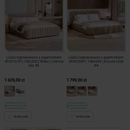
Łóżko tapicerowane z pojemnikiem
Łóżko tapicerowane z pojemnikiem
SFG0167P | 140x200 | Welur | Ciemny
SFG0200P | 140x200 | Boucle | Beż
beż #6
#4
1 629,00 zł
1 799,00 zł
Wysyłka w 14 dni
Wysyłka w 14 dni
do koszyka
do koszyka