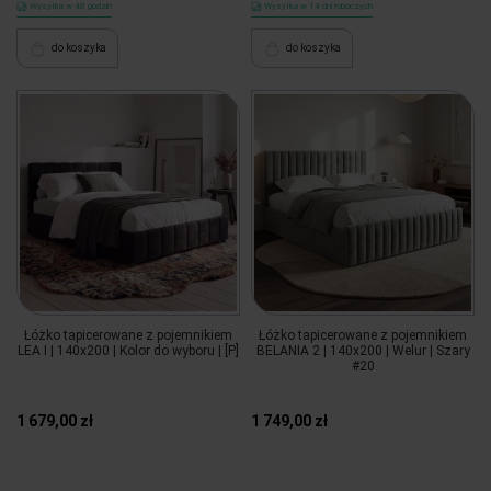
Wysyłka w 48 godzin
Wysyłka w 14 dni roboczych
do koszyka
do koszyka
Łóżko tapicerowane z pojemnikiem
Łóżko tapicerowane z pojemnikiem
LEA I | 140x200 | Kolor do wyboru | [P]
BELANIA 2 | 140x200 | Welur | Szary
#20
1 679,00 zł
1 749,00 zł