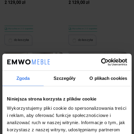
2 129,00 zł
2 129,00 zł
Wysyłka w 2-3 tygodnie
Wysyłka w 2-3 tygodnie
do koszyka
do koszyka
Zgoda
Szczegóły
O plikach cookies
Niniejsza strona korzysta z plików cookie
Wykorzystujemy pliki cookie do spersonalizowania treści
i reklam, aby oferować funkcje społecznościowe i
Łóżko tapicerowane z pojemnikiem
Łóżko tapicerowane z pojemnikiem
analizować ruch w naszej witrynie. Informacje o tym, jak
BEST 1 | 140x200 | Kolor do wyboru
BEST 2 | 140x200 | Kolor do wyboru
korzystasz z naszej witryny, udostępniamy partnerom