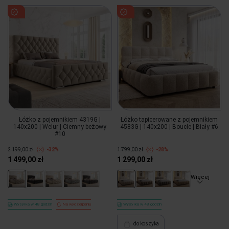
Łóżko z pojemnikiem 4319G |
Łóżko tapicerowane z pojemnikiem
140x200 | Welur | Ciemny beżowy
4583G | 140x200 | Boucle | Biały #6
#10
2 199,00 zł
-32%
1 799,00 zł
-28%
1 499,00 zł
1 299,00 zł
Więcej
Wysyłka w 48 godzin
Na wyczerpaniu
Wysyłka w 48 godzin
do koszyka