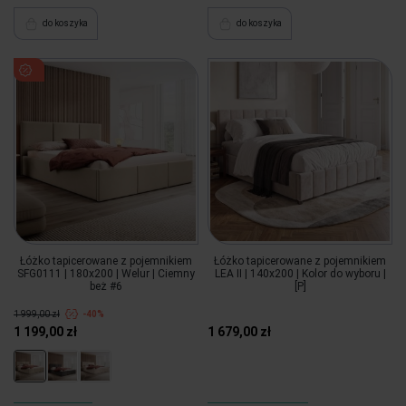
do koszyka
do koszyka
Łóżko tapicerowane z pojemnikiem
Łóżko tapicerowane z pojemnikiem
SFG0111 | 180x200 | Welur | Ciemny
LEA II | 140x200 | Kolor do wyboru |
beż #6
[P]
1 999,00 zł
-40%
1 199,00 zł
1 679,00 zł