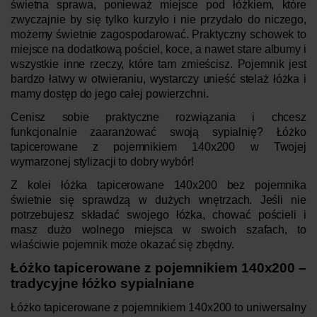
świetna sprawa, ponieważ miejsce pod łóżkiem, które
zwyczajnie by się tylko kurzyło i nie przydało do niczego,
możemy świetnie zagospodarować. Praktyczny schowek to
miejsce na dodatkową pościel, koce, a nawet stare albumy i
wszystkie inne rzeczy, które tam zmieścisz. Pojemnik jest
bardzo łatwy w otwieraniu, wystarczy unieść stelaż łóżka i
mamy dostęp do jego całej powierzchni.
Cenisz sobie praktyczne rozwiązania i chcesz
funkcjonalnie zaaranżować swoją sypialnię? Łóżko
tapicerowane z pojemnikiem 140x200 w Twojej
wymarzonej stylizacji to dobry wybór!
Z kolei łóżka tapicerowane 140x200 bez pojemnika
świetnie się sprawdzą w dużych wnętrzach. Jeśli nie
potrzebujesz składać swojego łóżka, chować pościeli i
masz dużo wolnego miejsca w swoich szafach, to
właściwie pojemnik może okazać się zbędny.
Łóżko tapicerowane z pojemnikiem 140x200 –
tradycyjne łóżko sypialniane
Łóżko tapicerowane z pojemnikiem 140x200 to uniwersalny