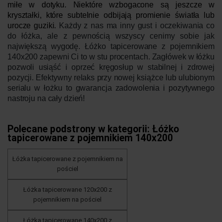
miłe w dotyku. Niektóre wzbogacone są jeszcze w
kryształki, które subtelnie odbijają promienie światła lub
urocze guziki.
Każdy z nas ma inny gust i oczekiwania co
do łóżka, ale z pewnością wszyscy cenimy sobie jak
największą wygodę. Łóżko tapicerowane z pojemnikiem
140x200 zapewni Ci to w stu procentach. Zagłówek w łóżku
pozwoli usiąść i oprzeć kręgosłup w stabilnej i zdrowej
pozycji. Efektywny relaks przy nowej książce lub ulubionym
serialu w łożku to gwarancja zadowolenia i pozytywnego
nastroju na cały dzień!
Polecane podstrony w kategorii: Łóżko
tapicerowane z pojemnikiem 140x200
Łóżka tapicerowane z pojemnikiem na
pościel
Łóżka tapicerowane 120x200 z
pojemnikiem na pościel
Łóżka tapicerowane 140x200 z