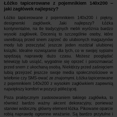
Łóżko tapicerowane z pojemnikiem 140x200 –
jaki zagłówek najlepszy?
Łóżko tapicerowane z pojemnikiem 140x200 i piękny,
designerski zagłówek. Jaki najlepszy? Łóżka
kontynentalne, na tle tradycyjnych mebli wyróżnia bardzo
wysoki zagłówek. Docenią to szczególnie osoby, które
uwielbiają przed snem zajrzeć do ulubionych magazynów
mody lub przeczytać jeszcze jeden rozdział ulubionej
książki. Idealne rozwiązanie dla tych, co w swojej sypialni
spędzają naprawdę dużo czasu. Możesz pooglądać
telewizję lub usiąść, wygodnie się oprzeć i porozmawiać
przed snem z ukochaną osobą. Niektórzy przed zaśnięciem
lubią przejrzeć jeszcze swoje media społecznościowe w
telefonie czy SMS-ować ze znajomymi.
Łóżka tapicerowane
z pojemnikiem 140x200 z wysokim zagłówkiem zapewnią
największy komfort w pozycji półleżącej.
Poza praktycznym zastosowaniem takiego zagłówka, to
również bardzo ważny akcent dekoracyjny, ponieważ
stanowi widoczny, główny element łóżka. Pikowane oparcie
robią naprawdę ogromne wrażanie. Są bardzo przytulne i