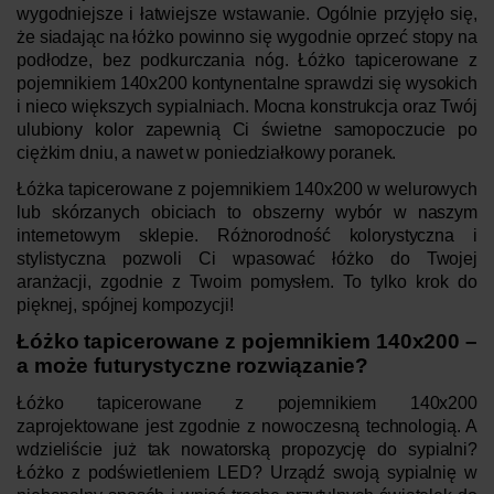
wygodniejsze i łatwiejsze wstawanie. Ogólnie przyjęło się,
że siadając na łóżko powinno się wygodnie oprzeć stopy na
podłodze, bez podkurczania nóg.
Łóżko tapicerowane z
pojemnikiem 140x200 kontynentalne sprawdzi się wysokich
i nieco większych sypialniach. Mocna konstrukcja oraz Twój
ulubiony kolor zapewnią Ci świetne samopoczucie po
ciężkim dniu, a nawet w poniedziałkowy poranek.
Łóżka tapicerowane z pojemnikiem 140x200 w welurowych
lub skórzanych obiciach to obszerny wybór w naszym
internetowym sklepie. Różnorodność kolorystyczna i
stylistyczna pozwoli Ci wpasować łóżko do Twojej
aranżacji, zgodnie z Twoim pomysłem. To tylko krok do
pięknej, spójnej kompozycji!
Łóżko tapicerowane z pojemnikiem 1
4
0x200 –
a może futurystyczne rozwiązanie?
Łóżko tapicerowane z pojemnikiem 140x200
zaprojektowane jest zgodnie z nowoczesną technologią. A
wdzieliście już tak nowatorską propozycję do sypialni?
Łóżko z podświetleniem LED? Urządź swoją sypialnię w