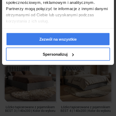
społecznościowym, reklamowym i analitycznym.
1 629,00 zł
1 629,00 zł
Partnerzy mogą połączyć te informacje z innymi danymi
otrzymanymi od Ciebie lub uzyskanymi podczas
korzystania z ich usług.
Wysyłka w 2-3 tygodnie
Wysyłka w 2-3 tygodnie
Zezwól na wszystkie
do koszyka
do koszyka
Spersonalizuj
Łóżko tapicerowane z pojemnikiem
Łóżko tapicerowane z pojemnikiem
BEST 3 | 140x200 | Kolor do wyboru
BEST 4 | 140x200 | Kolor do wyboru