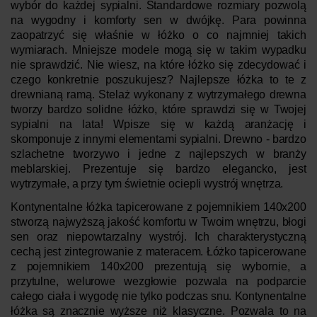
wybór do każdej sypialni. Standardowe rozmiary pozwolą
na wygodny i komforty sen w dwójkę. Para powinna
zaopatrzyć się właśnie w łóżko o co najmniej takich
wymiarach. Mniejsze modele mogą się w takim wypadku
nie sprawdzić.
Nie wiesz, na które łóżko się zdecydować i
czego konkretnie poszukujesz? Najlepsze łóżka to te z
drewnianą ramą. Stelaż wykonany z wytrzymałego drewna
tworzy bardzo solidne łóżko, które sprawdzi się w Twojej
sypialni na lata! Wpisze się w każdą aranżację i
skomponuje z innymi elementami sypialni. Drewno - bardzo
szlachetne tworzywo i jedne z najlepszych w branży
meblarskiej. Prezentuje się bardzo elegancko, jest
wytrzymałe, a przy tym świetnie ociepli wystrój wnętrza.
Kontynentalne łóżka tapicerowane z pojemnikiem 140x200
stworzą najwyższą jakość komfortu w Twoim wnętrzu, błogi
sen oraz niepowtarzalny wystrój. Ich charakterystyczną
cechą jest zintegrowanie z materacem.
Łóżko tapicerowane
z pojemnikiem 140x200 prezentują się wybornie, a
przytulne, welurowe wezgłowie pozwala na podparcie
całego ciała i wygodę nie tylko podczas snu. Kontynentalne
łóżka są znacznie wyższe niż klasyczne. Pozwala to na