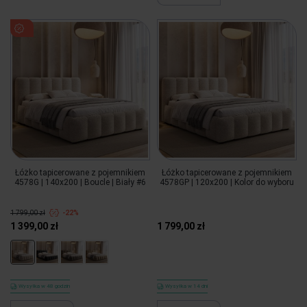
Łóżko tapicerowane z pojemnikiem
Łóżko tapicerowane z pojemnikiem
4578G | 140x200 | Boucle | Biały #6
4578GP | 120x200 | Kolor do wyboru
1 799,00 zł
-22%
1 399,00 zł
1 799,00 zł
Wysyłka w 48 godzin
Wysyłka w 14 dni