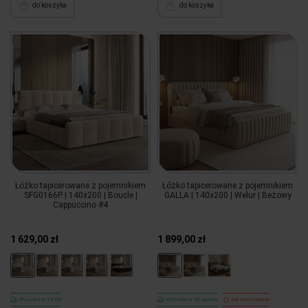
do koszyka
do koszyka
Łóżko tapicerowane z pojemnikiem
Łóżko tapicerowane z pojemnikiem
SFG0166P | 140x200 | Boucle |
GALLA | 140x200 | Welur | Beżowy
Cappuccino #4
1 629,00 zł
1 899,00 zł
Wysyłka w 14 dni
Wysyłka w 48 godzin
Na wyczerpaniu