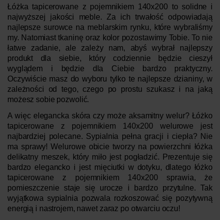
Łóżka tapicerowane z pojemnikiem 140x200 to solidne i
najwyższej jakości meble. Za ich trwałość odpowiadają
najlepsze surowce na meblarskim rynku, które wybraliśmy
my. Natomiast tkaninę oraz kolor pozostawimy Tobie. To nie
łatwe zadanie, ale zależy nam, abyś wybrał najlepszy
produkt dla siebie, który codziennie będzie cieszył
wyglądem i będzie dla Ciebie bardzo praktyczny.
Oczywiście masz do wyboru tylko te najlepsze dzianiny, w
zależności od tego, czego po prostu szukasz i na jaką
możesz sobie pozwolić.
A więc elegancka skóra czy może aksamitny welur? Łóżko
tapicerowane z pojemnikiem 140x200 welurowe jest
najbardziej polecane. Sypialnia pełna gracji i ciepła? Nie
ma sprawy! Welurowe obicie tworzy na powierzchni łóżka
delikatny meszek, który miło jest pogładzić. Prezentuje się
bardzo elegancko i jest mięciutki w dotyku, dlatego łóżko
tapicerowane z pojemnikiem 140x200 sprawia, że
pomieszczenie staje się urocze i bardzo przytulne. Tak
wyjątkowa sypialnia pozwala rozkoszować się pozytywną
energią i nastrojem, nawet zaraz po otwarciu oczu!