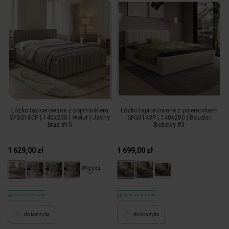
Łóżko tapicerowane z pojemnikiem
Łóżko tapicerowane z pojemnikiem
SFG0160P | 140x200 | Welur | Jasny
SFG0143P | 140x200 | Boucle |
brąz #10
Beżowy #3
1 629,00 zł
1 699,00 zł
Więcej
Wysyłka w 14 dni
Wysyłka w 10 dni
do koszyka
do koszyka