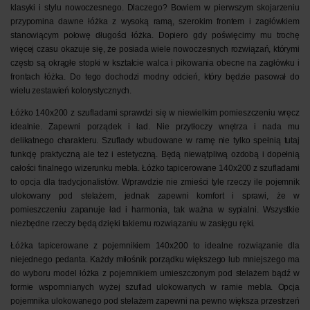
klasyki i stylu nowoczesnego. Dlaczego? Bowiem w pierwszym skojarzeniu
przypomina dawne łóżka z wysoką ramą, szerokim frontem i zagłówkiem
stanowiącym połowę długości łóżka. Dopiero gdy poświęcimy mu trochę
więcej czasu okazuje się, że posiada wiele nowoczesnych rozwiązań, którymi
często są okrągłe stopki w kształcie walca i pikowania obecne na zagłówku i
frontach łóżka. Do tego dochodzi modny odcień, który będzie pasował do
wielu zestawień kolorystycznych.
Łóżko 140x200 z szufladami
sprawdzi się w niewielkim pomieszczeniu wręcz
idealnie. Zapewni porządek i ład. Nie przytłoczy wnętrza i nada mu
delikatnego charakteru. Szuflady wbudowane w ramę nie tylko spełnią tutaj
funkcję praktyczną ale też i estetyczną. Będą niewątpliwą ozdobą i dopełnią
całości finalnego wizerunku mebla.
Łóżko tapicerowane 140x200 z szufladami
to opcja dla tradycjonalistów. Wprawdzie nie zmieści tyle rzeczy ile pojemnik
ulokowany pod stelażem, jednak zapewni komfort i sprawi, że w
pomieszczeniu zapanuje ład i harmonia, tak ważna w sypialni. Wszystkie
niezbędne rzeczy będą dzięki takiemu rozwiązaniu w zasięgu ręki.
Łóżka tapicerowane z pojemnikiem 140x200
to idealne rozwiązanie dla
niejednego pedanta. Każdy miłośnik porządku większego lub mniejszego ma
do wyboru model łóżka z pojemnikiem umieszczonym pod stelażem bądź w
formie wspomnianych wyżej szuflad ulokowanych w ramie mebla. Opcja
pojemnika ulokowanego pod stelażem zapewni na pewno większa przestrzeń