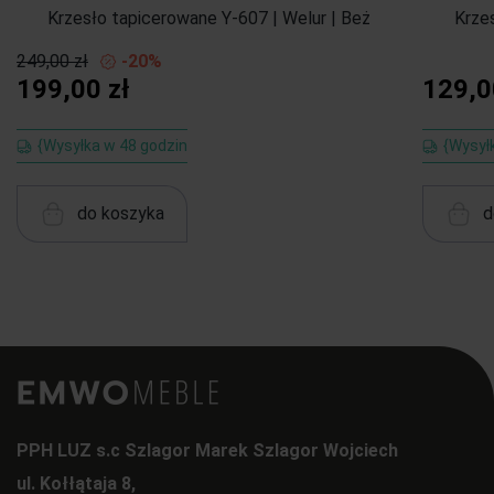
Krzesło tapicerowane Y-607 | Welur | Beż
Krze
249,00 zł
-20%
199,00 zł
129,0
{Wysyłka w 48 godzin
{Wysył
do koszyka
d
PPH LUZ s.c Szlagor Marek Szlagor Wojciech
ul. Kołłątaja 8,