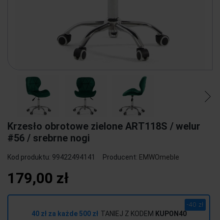
Krzesło obrotowe zielone ART118S / welur
#56 / srebrne nogi
Kod produktu:
99422494141
Producent:
EMWOmeble
179,00 zł
-40 zł
40 zł za każde 500 zł
TANIEJ Z KODEM
KUPON40