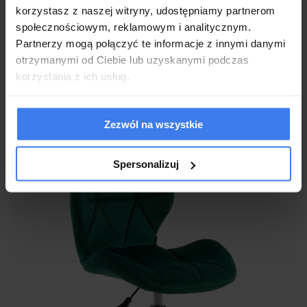
korzystasz z naszej witryny, udostępniamy partnerom
samym cechuje się dużą odpornością na ścieranie i
społecznościowym, reklamowym i analitycznym.
zniszczenia. Przepiękne przeszycia mogły zostać
Partnerzy mogą połączyć te informacje z innymi danymi
wykonane, dzięki elastyczności tkaniny.
otrzymanymi od Ciebie lub uzyskanymi podczas
korzystania z ich usług.
Stylowe wycięcia dodają krzesłu lekkości, a także zgrabnej
formy. To krzesło do biurka ma talię!
Zezwól na wszystkie
Spersonalizuj