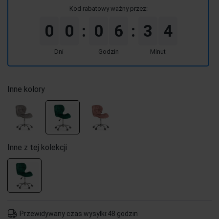
Kod rabatowy ważny przez:
0
0
0
6
3
4
:
:
Dni
Godzin
Minut
Inne kolory
Inne z tej kolekcji
Przewidywany czas wysyłki:
48 godzin