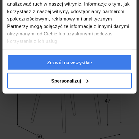
nowoczesnych, jak i klasycznych
analizować ruch w naszej witrynie. Informacje o tym, jak
Krzesła nowe fabrycznie zapakowane
korzystasz z naszej witryny, udostępniamy partnerom
2 letnia gwarancja dla klientów będących konsumentami
społecznościowym, reklamowym i analitycznym.
Partnerzy mogą połączyć te informacje z innymi danymi
otrzymanymi od Ciebie lub uzyskanymi podczas
korzystania z ich usług.
Zezwól na wszystkie
Spersonalizuj