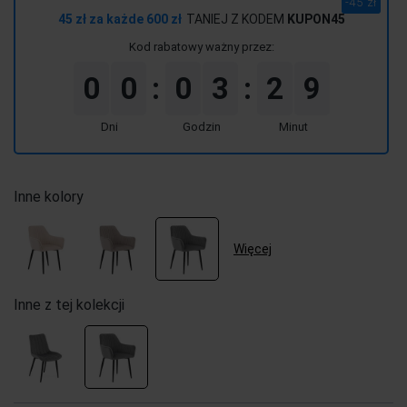
-45 zł
momentu, kiedy p
45 zł za każde 600 zł
TANIEJ Z KODEM
KUPON45
sprzedaży.
Kod rabatowy ważny przez:
0
0
0
3
2
9
:
:
Dni
Godzin
Minut
Inne kolory
Więcej
Inne z tej kolekcji