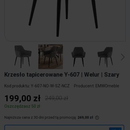
Krzesło tapicerowane Y-607 | Welur | Szary
Kod produktu:
Y-607-NO-W-SZ-NCZ
Producent:
EMWOmeble
199,00 zł
249,00 zł
Oszczędzasz 50 zł
Najniższa cena z 30 dni przed tą promocją:
249,00 zł
Jeżeli produkt j
30 dni, wyświetla