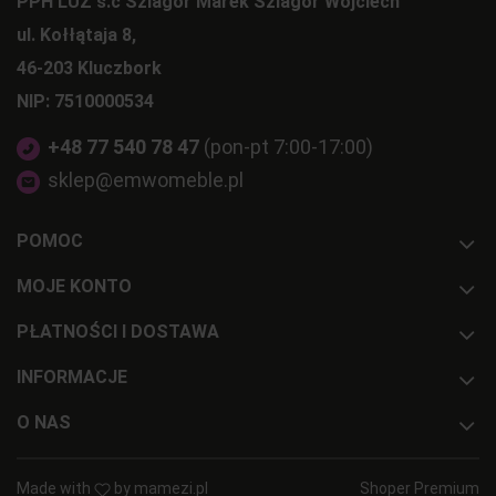
PPH LUZ s.c Szlagor Marek Szlagor Wojciech
ul. Kołłątaja 8,
46-203 Kluczbork
NIP: 7510000534
+48 77 540 78 47
(pon-pt 7:00-17:00)
sklep@emwomeble.pl
POMOC
MOJE KONTO
PŁATNOŚCI I DOSTAWA
INFORMACJE
O NAS
Made with
by
mamezi.pl
Shoper Premium