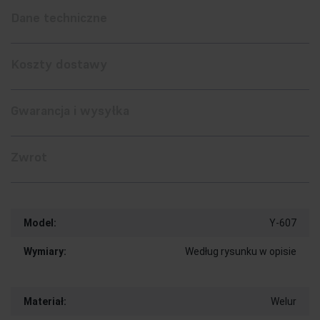
Dane techniczne
Koszty dostawy
Gwarancja i wysyłka
Zwrot
Model:
Y-607
Wymiary:
Według rysunku w opisie
Materiał:
Welur