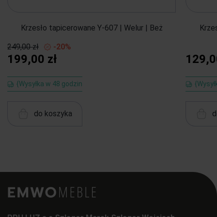
Krzesło tapicerowane Y-607 | Welur | Beż
Krze
249,00 zł
-20%
199,00 zł
129,0
{Wysyłka w 48 godzin
{Wysył
do koszyka
d