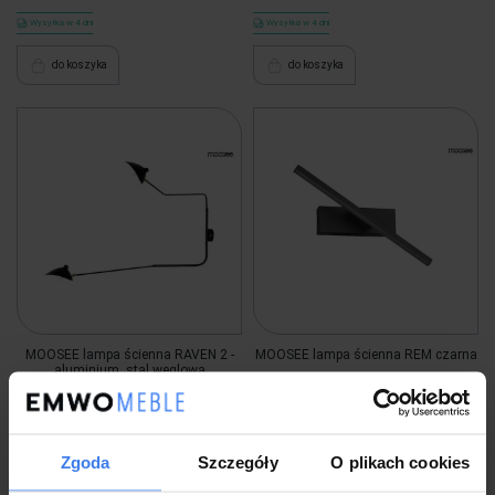
Wysyłka w 4 dni
Wysyłka w 4 dni
do koszyka
do koszyka
MOOSEE lampa ścienna RAVEN 2 -
MOOSEE lampa ścienna REM czarna
aluminium, stal węglowa
898,99 zł
219,00 zł
Zgoda
Szczegóły
O plikach cookies