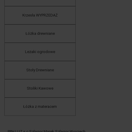
Krzesła WYPRZEDAŻ
Łóżka drewniane
Leżaki ogrodowe
Stoły Drewniane
Stoliki Kawowe
Łóżka z materacem
PPH LUZ s.c Szlagor Marek Szlagor Wojciech