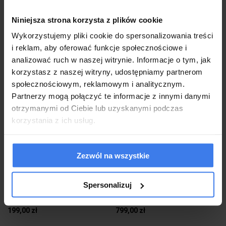
Niniejsza strona korzysta z plików cookie
Wysyłka w 4 dni
Na wyczerpaniu
Wysyłka w 4 dni
Na wyczerpaniu
Wykorzystujemy pliki cookie do spersonalizowania treści
do koszyka
do koszyka
i reklam, aby oferować funkcje społecznościowe i
analizować ruch w naszej witrynie. Informacje o tym, jak
korzystasz z naszej witryny, udostępniamy partnerom
społecznościowym, reklamowym i analitycznym.
Partnerzy mogą połączyć te informacje z innymi danymi
otrzymanymi od Ciebie lub uzyskanymi podczas
korzystania z ich usług.
Zezwól na wszystkie
MOOSEE lampa ścienna RIVA złota
MOOSEE lampa ścienna ROCHE 100
czarna
Spersonalizuj
199,00 zł
799,00 zł