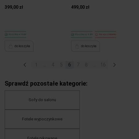
399,00 zł
499,00 zł
Wysyłka w 4 dni
Wysyłka w 4 dni
Na wyczerpaniu
do koszyka
do koszyka
«
1
...
4
5
6
7
8
...
16
»
Sprawdź pozostałe kategorie:
Sofy do salonu
Fotele wypoczynkowe
Fotele pikowane