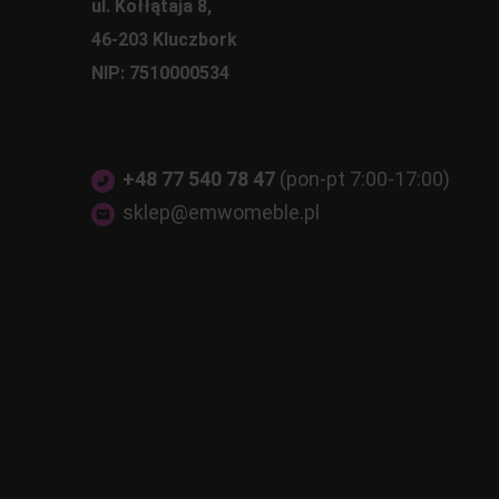
ul. Kołłątaja 8,
46-203 Kluczbork
NIP: 7510000534
+48 77 540 78 47
(pon-pt 7:00-17:00)
sklep@emwomeble.pl