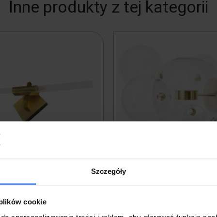
Inne produkty z tej kategorii
Szczegóły
et CANDELABR WALL złoty -
Kinkiet CAPRI WALL 6 złoty -
aluminium, szkło
aluminium, szkło
 plików cookie
do spersonalizowania treści i reklam, aby oferować funkcje sp