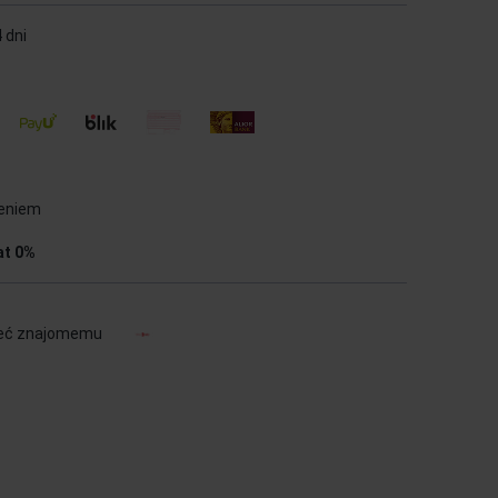
 dni
ieniem
at 0%
eć znajomemu