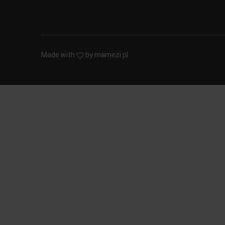
Made with
by
mamezi.pl