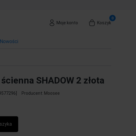
Moje konto
Koszyk
Nowości
ścienna SHADOW 2 złota
9577296]
Producent:
Moosee
szyka