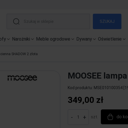
SZUKAJ
ofy
Narożniki
Meble ogrodowe
Dywany
Oświetlenie
cienna SHADOW 2 złota
MOOSEE lampa 
Kod produktu:
MSE010100354 [1
349,00 zł
-
+
do ko
szt.