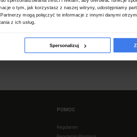
0 zł
499,00 zł
ormacje o tym, jak korzystasz z naszej witryny, udostępniamy p
Partnerzy mogą połączyć te informacje z innymi danymi otrzym
a w 4 dni
Darmowa dostawa
{Wysyłka w 4 dni
Darmowa
nia z ich usług.
zerpaniu
do koszyka
Spersonalizuj
Z
o koszyka
POMOC
Regulamin
Regulamin Promocji