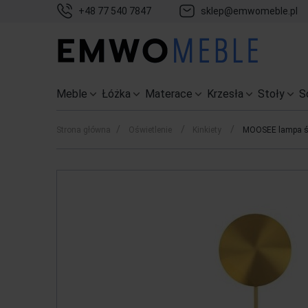
+48 77 540 7847
sklep@emwomeble.pl
Meble
Łóżka
Materace
Krzesła
Stoły
S
/
/
/
Strona główna
Oświetlenie
Kinkiety
MOOSEE lampa ś