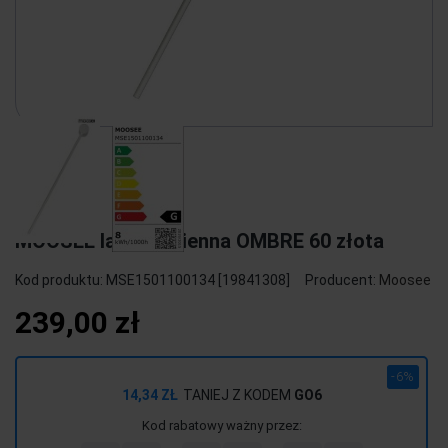
MOOSEE lampa ścienna OMBRE 60 złota
Kod produktu:
MSE1501100134 [19841308]
Producent:
Moosee
239,00 zł
-6%
14,34 ZŁ
TANIEJ Z KODEM
GO6
Kod rabatowy ważny przez: