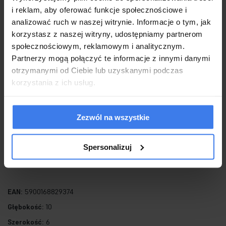
i reklam, aby oferować funkcje społecznościowe i
Minimalistyczny kształt lampy doskonale odnajdzie się w
analizować ruch w naszej witrynie. Informacje o tym, jak
nowoczesnych, jak i industrialnych wnętrzach.
korzystasz z naszej witryny, udostępniamy partnerom
Kolekcja lamp Ombre pozwala na stworzenie ciekawych aranżacji.
społecznościowym, reklamowym i analitycznym.
Partnerzy mogą połączyć te informacje z innymi danymi
otrzymanymi od Ciebie lub uzyskanymi podczas
Światło: LED 8 W / 640 lm / 3000 K
korzystania z ich usług.
Oprawa: wys. 62,5 cm / szer. 6 cm / gł. 10 cm
Klosz: dł. 56 cm / śr. 2 cm
Mocowanie: wys. 10 cm / śr. 6 cm
Zezwól na wszystkie
Montaż: instalacja ścienna
Waga netto: 0,35 kg
Spersonalizuj
Wymiary opakowania: 69 cm / 15 cm / 11 cm.
EAN:
5900168829374
Głębokość:
10
Szerokość:
6