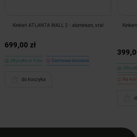
Kinkiet ATLANTA WALL 2 - aluminium, stal
Kinkie
699,00 zł
399,0
{Wysyłka w 4 dni
Darmowa dostawa
{Wysyłk
do koszyka
Na wyc
d