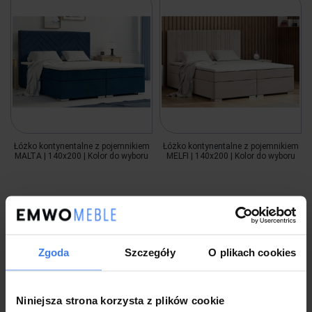
Łóżko kontynentalne z pojemnikiem
Łóżko kontynentalne z pojemnikiem
MALTA | 140x200 | Kolor do wyboru
MELFI | 140x200 | Kolor do wyboru
2 083,00 zł
2 083,00 zł
Zgoda
Szczegóły
O plikach cookies
Wysyłka w 14 dni roboczych
Wysyłka w 14 dni roboczych
do koszyka
do koszyka
Niniejsza strona korzysta z plików cookie