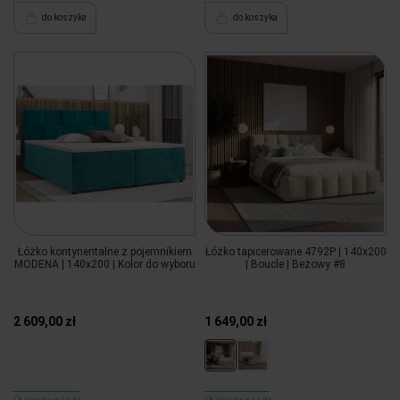
do koszyka
do koszyka
Łóżko kontynentalne z pojemnikiem
Łóżko tapicerowane 4792P | 140x200
MODENA | 140x200 | Kolor do wyboru
| Boucle | Beżowy #8
2 609,00 zł
1 649,00 zł
Wysyłka w 14 dni
Wysyłka w 14 dni