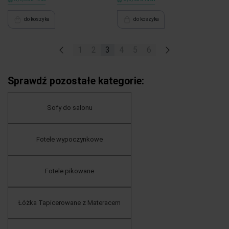
do koszyka
do koszyka
«
1
2
3
4
5
6
»
Sprawdź pozostałe kategorie:
Sofy do salonu
Fotele wypoczynkowe
Fotele pikowane
Łóżka Tapicerowane z Materacem