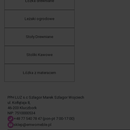
Łóżka drewniane
Leżaki ogrodowe
Stoły Drewniane
Stoliki Kawowe
Łóżka z materacem
PPH LUZ s.c Szlagor Marek Szlagor Wojciech
ul. Kołłątaja 8,
46-203 Kluczbork
NIP: 7510000534
+48 77 540 78 47
(pon-pt 7:00-17:00)
sklep@emwomeble.pl