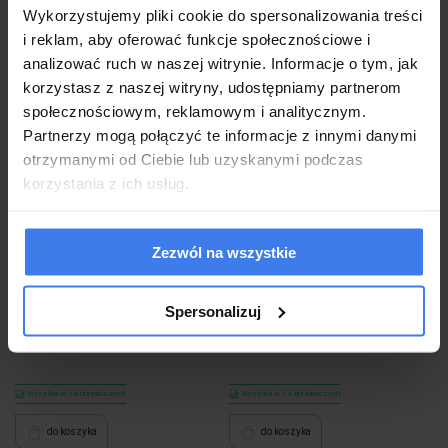
Wykorzystujemy pliki cookie do spersonalizowania treści
i reklam, aby oferować funkcje społecznościowe i
analizować ruch w naszej witrynie. Informacje o tym, jak
korzystasz z naszej witryny, udostępniamy partnerom
społecznościowym, reklamowym i analitycznym.
Partnerzy mogą połączyć te informacje z innymi danymi
otrzymanymi od Ciebie lub uzyskanymi podczas
korzystania z ich usług.
Łóżko kontynentalne z pojemnikiem
Łóżko kontynentalne z pojemnikiem
MONACO | 140x200 | Kolor do
PAOLA | 140x200 | Kolor do wyboru
Zezwól na wszystkie
wyboru
2 009,00 zł
2 046,00 zł
Spersonalizuj
Wysyłka w 14 dni roboczych
Wysyłka w 14 dni roboczych
do koszyka
do koszyka