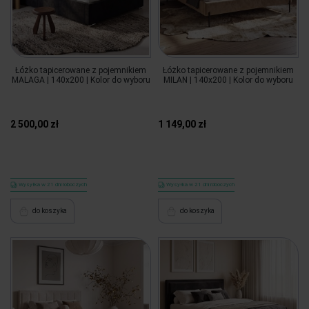
Łóżko tapicerowane z pojemnikiem
Łóżko tapicerowane z pojemnikiem
MALAGA | 140x200 | Kolor do wyboru
MILAN | 140x200 | Kolor do wyboru
2 500,00 zł
1 149,00 zł
Wysyłka w 21 dni roboczych
Wysyłka w 21 dni roboczych
do koszyka
do koszyka