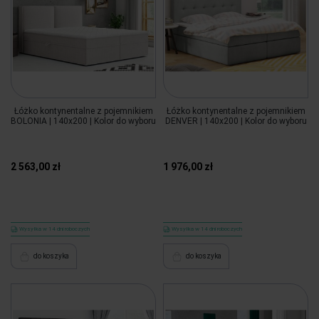
Łóżko kontynentalne z pojemnikiem
Łóżko kontynentalne z pojemnikiem
BOLONIA | 140x200 | Kolor do wyboru
DENVER | 140x200 | Kolor do wyboru
2 563,00 zł
1 976,00 zł
Wysyłka w 14 dni roboczych
Wysyłka w 14 dni roboczych
do koszyka
do koszyka