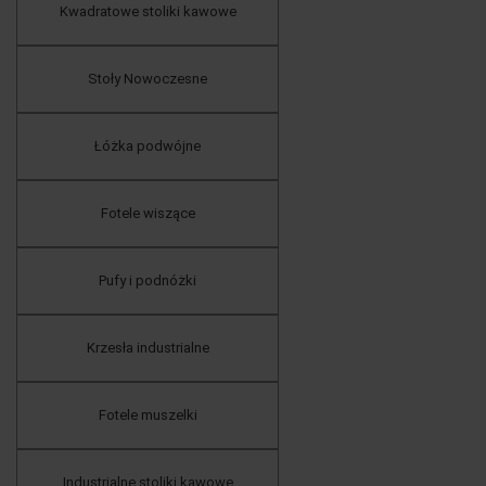
Kwadratowe stoliki kawowe
Stoły Nowoczesne
Łóżka podwójne
Fotele wiszące
Pufy i podnóżki
Krzesła industrialne
Fotele muszelki
Industrialne stoliki kawowe