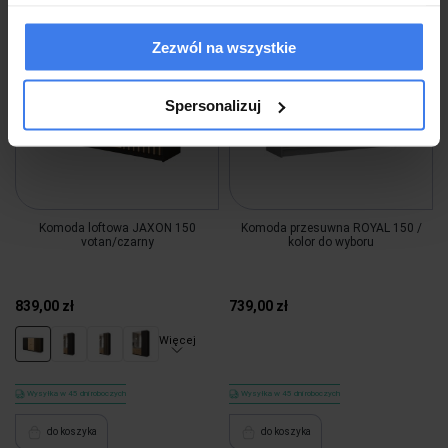
Zezwól na wszystkie
Spersonalizuj
Komoda loftowa JAXON 150
Komoda przesuwna ROYAL 150 /
votan/czarny
kolor do wyboru
839,00 zł
739,00 zł
Więcej
Wysyłka w 45 dni roboczych
Wysyłka w 45 dni roboczych
do koszyka
do koszyka