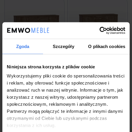
Zgoda
Szczegóły
O plikach cookies
Komoda HERMES 1 dąb lefkas/złote
Komoda HERMES 2 dąb lefkas/złote
Niniejsza strona korzysta z plików cookie
uchwyty
uchwyty
Wykorzystujemy pliki cookie do spersonalizowania treści
i reklam, aby oferować funkcje społecznościowe i
909,00 zł
859,00 zł
analizować ruch w naszej witrynie. Informacje o tym, jak
korzystasz z naszej witryny, udostępniamy partnerom
społecznościowym, reklamowym i analitycznym.
Partnerzy mogą połączyć te informacje z innymi danymi
Wysyłka w 45 dni roboczych
Wysyłka w 45 dni roboczych
otrzymanymi od Ciebie lub uzyskanymi podczas
do koszyka
do koszyka
korzystania z ich usług.