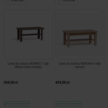
do koszyka
do koszyka
Ława do salonu HERMES 7 dąb
Ława do salonu WERONA 8 dąb
lefkas/złote uchwyty
artisan
369,00 zł
439,00 zł
Wysyłka w 45 dni roboczych
Wysyłka w 45 dni roboczych