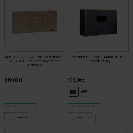
Komoda dwudrzwiowa z szufladami
Komoda Glamour TAMPA 2F 3SZ
WERONA 3 dąb artisan/srebrne
niebieski/złoty
uchwyty
819,00 zł
939,00 zł
Wysyłka w 45 dni roboczych
Wysyłka w 45 dni roboczych
do koszyka
do koszyka