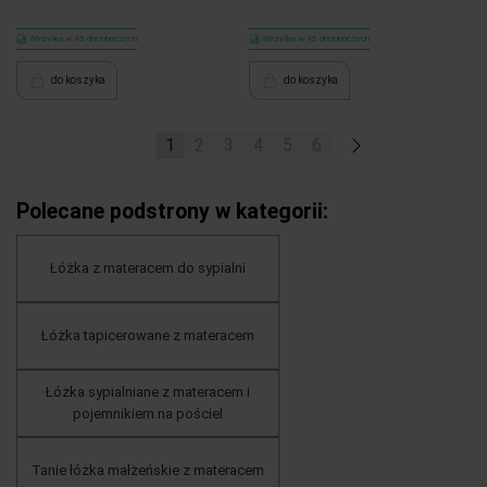
Wysyłka w 45 dni roboczych
Wysyłka w 45 dni roboczych
do koszyka
do koszyka
1
2
3
4
5
6
»
Polecane podstrony w kategorii:
Łóżka z materacem do sypialni
Łóżka tapicerowane z materacem
Łóżka sypialniane z materacem i
pojemnikiem na pościel
Tanie łóżka małżeńskie z materacem