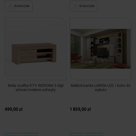
do koszyka
do koszyka
Mała szafka RTV WERONA 5 dąb
Meblościanka LARISA LED / kolor do
artisan/srebrne uchwyty
wyboru
499,00 zł
1 839,00 zł
Wysyłka w 45 dni roboczych
Wysyłka w 45 dni roboczych