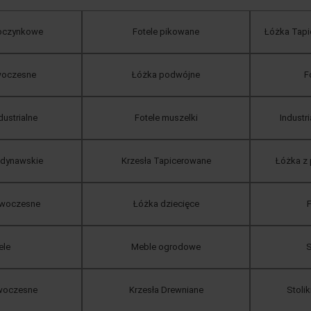
poczynkowe
Fotele pikowane
Łóżka Tapi
woczesne
Łóżka podwójne
F
dustrialne
Fotele muszelki
Industr
ndynawskie
Krzesła Tapicerowane
Łóżka z
owoczesne
Łóżka dziecięce
F
ele
Meble ogrodowe
S
owoczesne
Krzesła Drewniane
Stoli