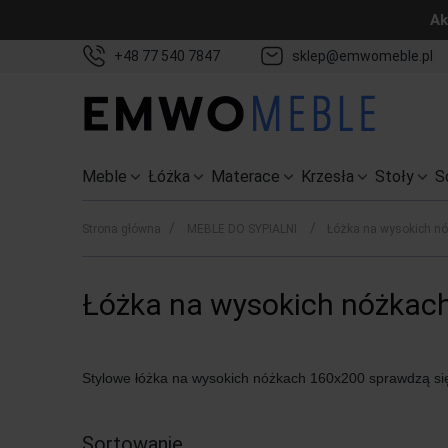
Ak
+48 77 540 7847
sklep@emwomeble.pl
Meble
Łóżka
Materace
Krzesła
Stoły
S
/
/
Strona główna
MEBLE DO SYPIALNI
Łóżka na wysokich n
Łóżka na wysokich nóżkac
Stylowe łóżka na wysokich nóżkach 160x200 sprawdzą się 
Sortowanie