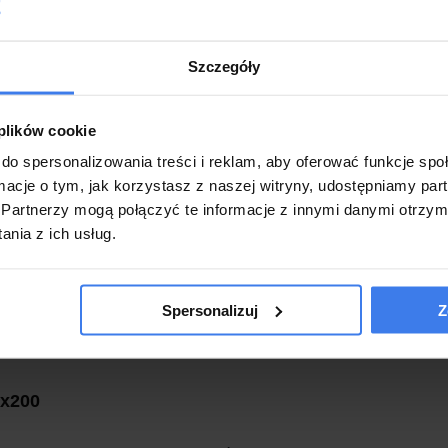
Szczegóły
 plików cookie
icerowane, drewniane czy metalowe?
do spersonalizowania treści i reklam, aby oferować funkcje sp
ormacje o tym, jak korzystasz z naszej witryny, udostępniamy p
zwykle wygodne meble do sypialni. To bardzo ważne, by łóżko 
Partnerzy mogą połączyć te informacje z innymi danymi otrzym
oparciem, ale przede wszystkim, by wraz z materacem zapewn
nia z ich usług.
acznie wyższej podstawy są idealnym rozwiązaniem dla osób z
 wygodniej jest wstawać, siadać, a nawet korzystać z łóżka o wy
i potrzeb łóżka na wysokich nóżkach 160x200, a także modele w
ż to właśnie Ty możesz wybrać rodzaj obicia, cudowny kolor, 
Spersonalizuj
Z
cznym wyglądzie, czy może w pełni nowoczesne, lekkie i loftowe
0x200