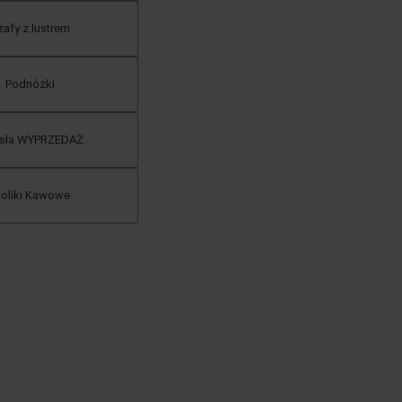
afy z lustrem
Podnóżki
esła WYPRZEDAŻ
toliki Kawowe