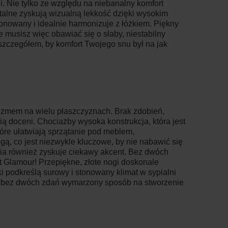
 Nie tylko ze względu na niebanalny komfort
alne zyskują wizualną lekkość dzięki wysokim
tonowany i idealnie harmonizuje z łóżkiem. Piękny
ie musisz więc obawiać się o słaby, niestabilny
zczegółem, by komfort Twojego snu był na jak
izmem na wielu płaszczyznach. Brak zdobień,
ą doceni. Chociażby wysoka konstrukcja, która jest
tóre ułatwiają sprzątanie pod meblem,
ą, co jest niezwykle kluczowe, by nie nabawić się
lnia również zyskuje ciekawy akcent. Bez dwóch
 Glamour! Przepiękne, złote nogi doskonale
i podkreślą surowy i stonowany klimat w sypialni
 to bez dwóch zdań wymarzony sposób na stworzenie