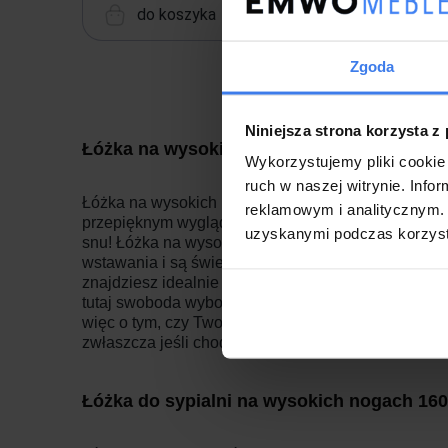
do koszyka
Zgoda
Niniejsza strona korzysta z
Łóżka na wysokich nóżkach 160x200 – tap
Wykorzystujemy pliki cookie 
ruch w naszej witrynie. Inf
Łóżka na wysokich nóżkach to przede wszystkim nie
reklamowym i analitycznym. 
przepięknym wyglądem czy też wysokim, ozdobnym 
uzyskanymi podczas korzysta
snu! Łóżka na wysokich nogach 160x200 z racji zn
wstawania i są świetne dla osób starszych. O wiele
znajdziesz idealnie pasujące do Twojej aranżacji 
tutaj swoboda wyboru dopiero się zaczyna, poniewa
więc o tym, czy Twoje łóżko ma być o bardzo klasy
zwłaszcza jeśli chodzi o naszą wygodę!
Łóżka do sypialni na wysokich nogach 16