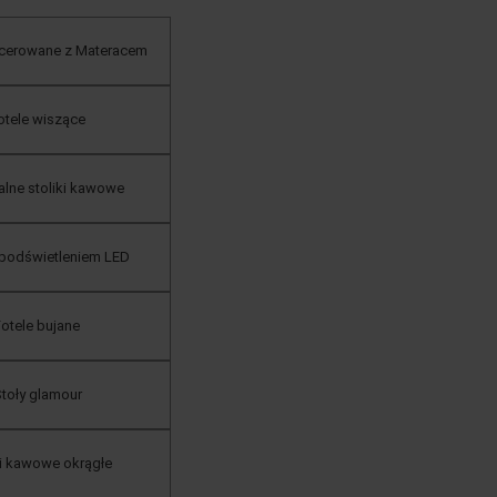
cerowane z Materacem
otele wiszące
ialne stoliki kawowe
 podświetleniem LED
otele bujane
toły glamour
ki kawowe okrągłe