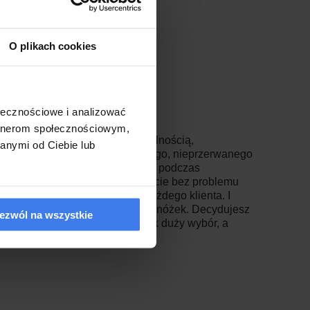
O plikach cookies
ołecznościowe i analizować
artnerom społecznościowym,
zachwycało nie tylko funkcjonalnością,
anymi od Ciebie lub
iało idealne warunki do zdrowego, nieprzerwanego
magających się z bólami pleców podczas
ższej konstrukcji. W naszej ofercie bez problemu
ykonywane indywidualnie dla każdego klienta. I
a także wybarwienie i wykonanie nóżek. Decydujesz
ezwól na wszystkie
. To wyjątkowe uczucie mieć tak duży wybór, a