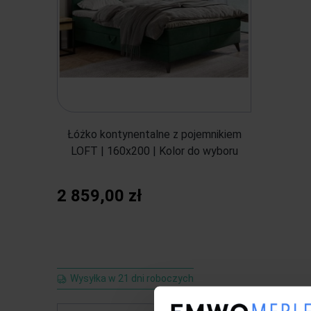
Łóżko kontynentalne z pojemnikiem
LOFT | 160x200 | Kolor do wyboru
2 859,00 zł
Wysyłka w 21 dni roboczych