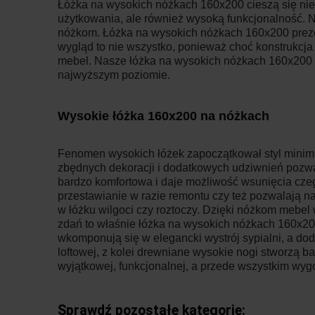
Łóżka na wysokich nóżkach 160x200 cieszą się nie
użytkowania, ale również wysoką funkcjonalność. 
nóżkom. Łóżka na wysokich nóżkach 160x200 prezentu
wygląd to nie wszystko, ponieważ choć konstrukcja je
mebel. Nasze łóżka na wysokich nóżkach 160x200 c
najwyższym poziomie.
Wysokie łóżka 160x200 na nóżkach
Fenomen wysokich łóżek zapoczątkował styl minima
zbędnych dekoracji i dodatkowych udziwnień pozwal
bardzo komfortowa i daje możliwość wsunięcia czego
przestawianie w razie remontu czy też pozwalają n
w łóżku wilgoci czy roztoczy. Dzięki nóżkom mebel 
zdań to właśnie łóżka na wysokich nóżkach 160x20
wkomponują się w elegancki wystrój sypialni, a dod
loftowej, z kolei drewniane wysokie nogi stworzą
wyjątkowej, funkcjonalnej, a przede wszystkim wygo
Sprawdź pozostałe kategorie: