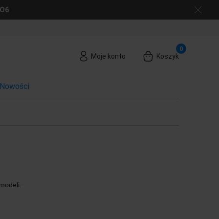
GO6
Moje konto
Koszyk
Nowości
modeli.