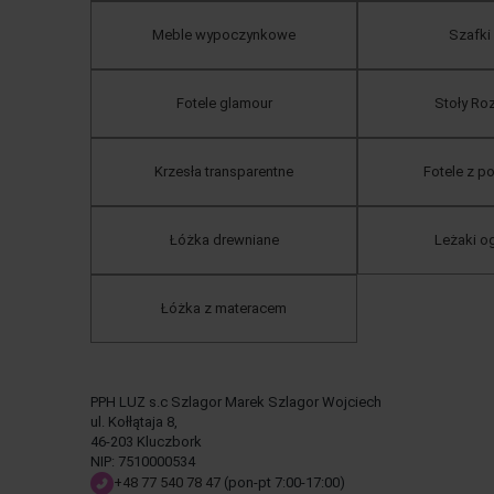
Meble wypoczynkowe
Szafki
Fotele glamour
Stoły Ro
Krzesła transparentne
Fotele z 
Łóżka drewniane
Leżaki 
Łóżka z materacem
PPH LUZ s.c Szlagor Marek Szlagor Wojciech
ul. Kołłątaja 8,
46-203 Kluczbork
NIP: 7510000534
+48 77 540 78 47
(pon-pt 7:00-17:00)