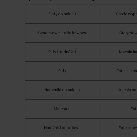
Sofy do salonu
Fotele wy
Kwadratowe stoliki kawowe
Stoły No
Pufy i podnóżki
Krzesła in
Pufy
Fotele ska
Narożniki do salonu
Krzesła n
Materace
Fot
Narożniki ogrodowe
Fotele n