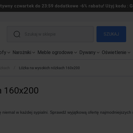
tywny czwartek do 23:59 dodatkowe -6% rabatu! Użyj kodu : 
SZUKAJ
ofy
Narożniki
Meble ogrodowe
Dywany
Oświetlenie
/
óżkach
Łóżka na wysokich nóżkach 160x200
h 160x200
niemal w każdej sypialni. Sprawdź wyjątkową ofertę najmodniejszych 