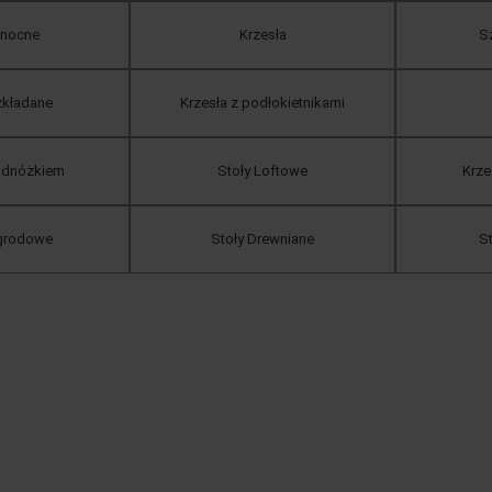
 nocne
Krzesła
Sz
zkładane
Krzesła z podłokietnikami
podnóżkiem
Stoły Loftowe
Krz
ogrodowe
Stoły Drewniane
S