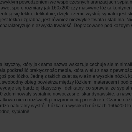
zwykłym powodzeniem we współczesnych aranżacjach sypialni.
Nawet spore rozmiary jak 160x200 czy masywne łóżka kontynent
ją się lekko, delikatnie, dzięki czemu wystrój sypialni jest s
st lekka i zgrabna, jest również niezwykle trwała i stabilna. N
harakteryzuje niezwykła trwałość. Dopracowane pod każdym s
listyczny, który jak sama nazwa wskazuje cechuje się minimal
a podkreślić praktyczność mebla, którą wielu z nas z pewności
ś pod łóżko. Jedną z takich zalet są właśnie wysokie nóżki, k
a swobodny obieg powietrza między łóżkiem, materacem i podłog
wydaje się bardziej klasyczny i delikatny, co sprawia, że sypia
0 zdominowały sypialnie nowoczesne, skandynawskie, a nawet
atkowo nieco rozświetlą i rozpromienią przestrzeń. Czarne nóżk
 bardzo naturalny wystrój. Łóżka na wysokich nóżkach 160x200
dnej sypialni!