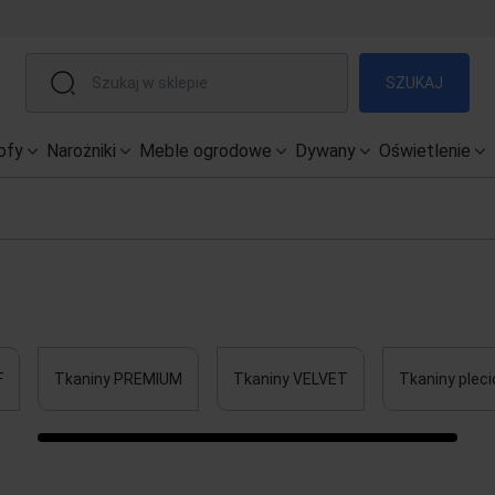
SZUKAJ
ofy
Narożniki
Meble ogrodowe
Dywany
Oświetlenie
F
Tkaniny PREMIUM
Tkaniny VELVET
Tkaniny pleci