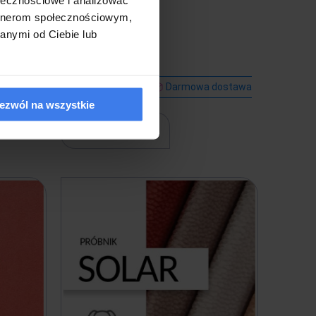
3,00 zł
artnerom społecznościowym,
anymi od Ciebie lub
 dostawa
Wysyłka w 7 dni
Darmowa dostawa
ezwól na wszystkie
do koszyka