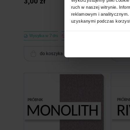
3,00 zł
3,00 z
ruch w naszej witrynie. Inf
reklamowym i analitycznym. 
uzyskanymi podczas korzysta
Wysyłka w 7 dni
Darmowa dostawa
Wysyłka
do koszyka
d