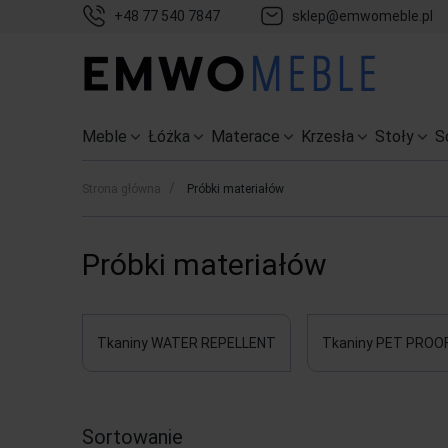
+48 77 540 7847
sklep@emwomeble.pl
Meble
Łóżka
Materace
Krzesła
Stoły
S
/
Strona główna
Próbki materiałów
Próbki materiałów
Tkaniny WATER REPELLENT
Tkaniny PET PROO
Sortowanie