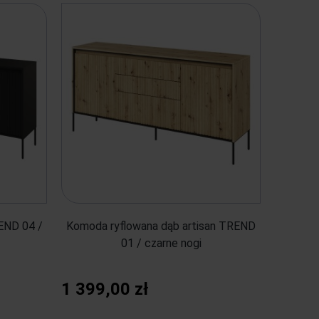
END 04 /
Komoda ryflowana dąb artisan TREND
01 / czarne nogi
1 399,00 zł