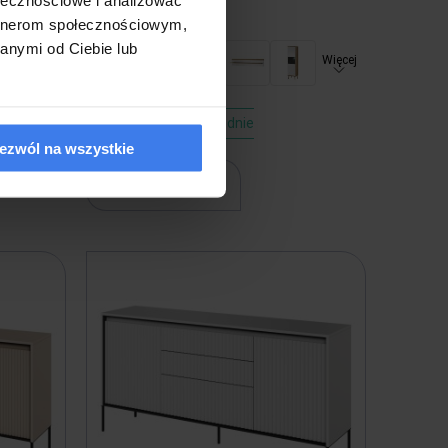
789,00 zł
artnerom społecznościowym,
anymi od Ciebie lub
Więcej
Wysyłka w 2-3 tygodnie
ezwól na wszystkie
do koszyka