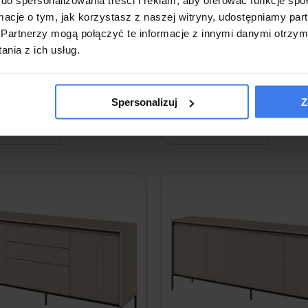
,00 zł
1 229,00 zł
ormacje o tym, jak korzystasz z naszej witryny, udostępniamy p
Partnerzy mogą połączyć te informacje z innymi danymi otrzym
nia z ich usług.
a w 2-3 tygodnie
Wysyłka w 2-3 tygodnie
Spersonalizuj
Z
o koszyka
do koszyka