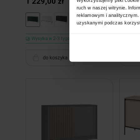
1 229,00 zł
1 229
ruch w naszej witrynie. Inf
reklamowym i analitycznym. 
uzyskanymi podczas korzysta
Wysyłka w 2-3 tygodnie
Wysyłk
do koszyka
d