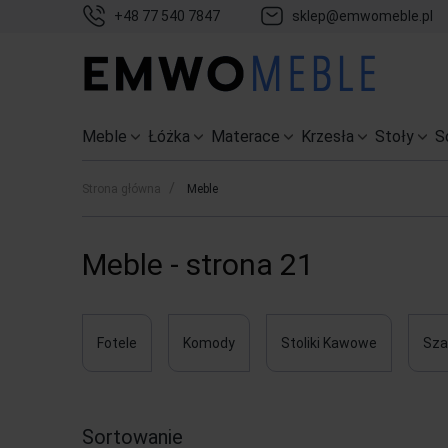
+48 77 540 7847
sklep@emwomeble.pl
Meble
Łóżka
Materace
Krzesła
Stoły
S
/
Strona główna
Meble
Meble - strona 21
Fotele
Komody
Stoliki Kawowe
Sza
Sortowanie