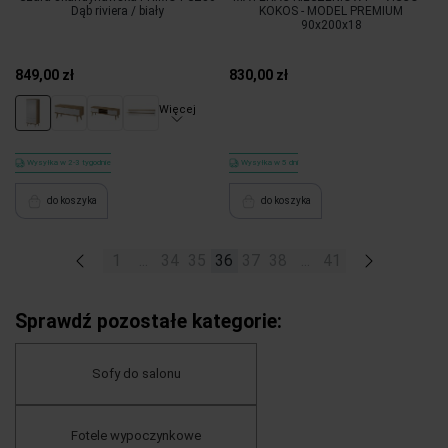
Dąb riviera / biały
KOKOS - MODEL PREMIUM
90x200x18
849,00 zł
830,00 zł
Więcej
Wysyłka w 2-3 tygodnie
Wysyłka w 5 dni
do koszyka
do koszyka
«
1
...
34
35
36
37
38
...
41
»
Sprawdź pozostałe kategorie:
Sofy do salonu
Fotele wypoczynkowe