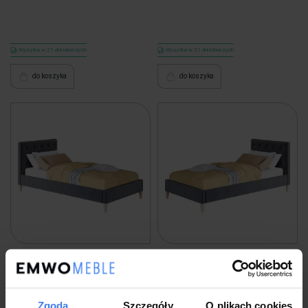
Wysyłka w 21 dni roboczych
Wysyłka w 21 dni roboczych
do koszyka
do koszyka
Łóżko tapicerowane na wysokich
Łóżko tapicerowane na wysokich
nogach SZYMON | 90x200 | Kolor do
nogach SZYMON | 80x200 | Kolor do
wyboru
wyboru
Zgoda
Szczegóły
O plikach cookies