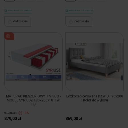
Wysyłka w 2-3 tygodnie
Wysyłka w 2-3 tygodnie
do koszyka
do koszyka
MATERAC KIESZENIOWY + VISCO -
Łóżko tapicerowane DAWID | 90x200
MODEL SYRIUSZ 180x200x18 TW.
| Kolor do wyboru
H3
910,00 zł
-3%
879,00 zł
869,00 zł