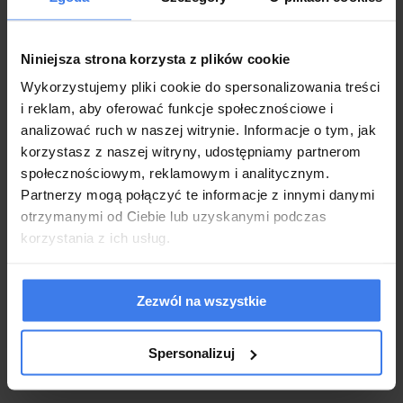
869,00 zł
869,00 zł
Niniejsza strona korzysta z plików cookie
Wysyłka w 21 dni roboczych
Wysyłka w 21 dni roboczych
Wykorzystujemy pliki cookie do spersonalizowania treści
i reklam, aby oferować funkcje społecznościowe i
do koszyka
do koszyka
analizować ruch w naszej witrynie. Informacje o tym, jak
korzystasz z naszej witryny, udostępniamy partnerom
społecznościowym, reklamowym i analitycznym.
Partnerzy mogą połączyć te informacje z innymi danymi
otrzymanymi od Ciebie lub uzyskanymi podczas
korzystania z ich usług.
Zezwól na wszystkie
Spersonalizuj
Komoda TALLY (B) 138 d3s dąb
MATERAC KIESZENIOWY -
artisan/antracyt
STANDARD MULTIPOCKET -
120x200x16 TW. H4