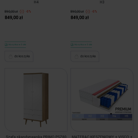
H4
H3
890,00 zł
-5%
890,00 zł
-5%
849,00 zł
849,00 zł
Wysyłka w 5 dni
Wysyłka w 5 dni
do koszyka
do koszyka
Szafa skandynawska PRIMO PSZ80
MATERAC KIESZENIOWY + VISCO +