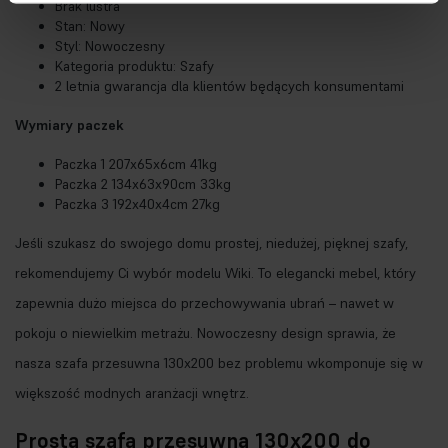
Brak lustra
Stan: Nowy
Styl: Nowoczesny
Kategoria produktu: Szafy
2 letnia gwarancja dla klientów będących konsumentami
Wymiary paczek
Paczka 1 207x65x6cm 41kg
Paczka 2 134x63x90cm 33kg
Paczka 3 192x40x4cm 27kg
Jeśli szukasz do swojego domu prostej, niedużej, pięknej szafy,
rekomendujemy Ci wybór modelu Wiki. To elegancki mebel, który
zapewnia dużo miejsca do przechowywania ubrań – nawet w
pokoju o niewielkim metrażu. Nowoczesny design sprawia, że
nasza szafa przesuwna 130x200 bez problemu wkomponuje się w
większość modnych aranżacji wnętrz.
Prosta szafa przesuwna 130x200 do