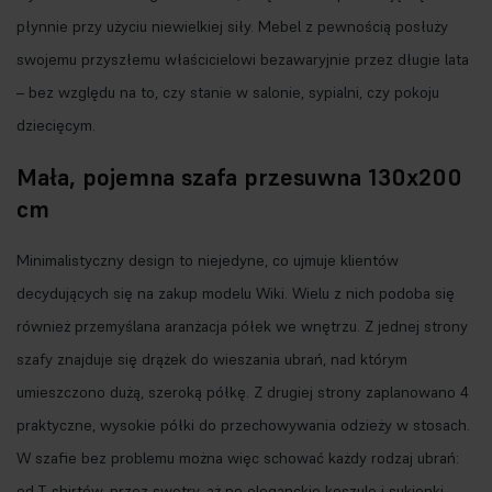
płynnie przy użyciu niewielkiej siły. Mebel z pewnością posłuży
swojemu przyszłemu właścicielowi bezawaryjnie przez długie lata
– bez względu na to, czy stanie w salonie, sypialni, czy pokoju
dziecięcym.
Mała, pojemna szafa przesuwna 130x200
cm
Minimalistyczny design to niejedyne, co ujmuje klientów
decydujących się na zakup modelu Wiki. Wielu z nich podoba się
również przemyślana aranżacja półek we wnętrzu. Z jednej strony
szafy
znajduje się drążek do wieszania ubrań, nad którym
umieszczono dużą, szeroką półkę. Z drugiej strony zaplanowano 4
praktyczne, wysokie półki do przechowywania odzieży w stosach.
W szafie bez problemu można więc schować każdy rodzaj ubrań:
od T-shirtów, przez swetry, aż po eleganckie koszule i sukienki.