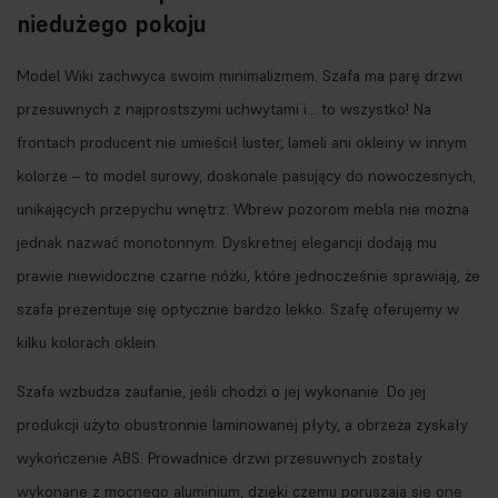
niedużego pokoju
Model Wiki zachwyca swoim minimalizmem. Szafa ma parę drzwi
przesuwnych z najprostszymi uchwytami i… to wszystko! Na
frontach producent nie umieścił luster, lameli ani okleiny w innym
kolorze – to model surowy, doskonale pasujący do nowoczesnych,
unikających przepychu wnętrz. Wbrew pozorom mebla nie można
jednak nazwać monotonnym. Dyskretnej elegancji dodają mu
prawie niewidoczne czarne nóżki, które jednocześnie sprawiają, że
szafa prezentuje się optycznie bardzo lekko. Szafę oferujemy w
kilku kolorach oklein.
Szafa wzbudza zaufanie, jeśli chodzi o jej wykonanie. Do jej
produkcji użyto obustronnie laminowanej płyty, a obrzeża zyskały
wykończenie ABS. Prowadnice drzwi przesuwnych zostały
wykonane z mocnego aluminium, dzięki czemu poruszają się one