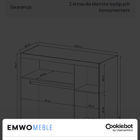
2-letnia dla klientów będących
Gwarancja
konsumentami