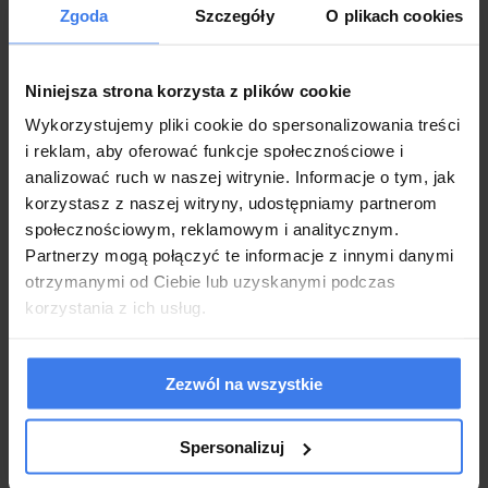
Zgoda
Szczegóły
O plikach cookies
Niniejsza strona korzysta z plików cookie
Wykorzystujemy pliki cookie do spersonalizowania treści
i reklam, aby oferować funkcje społecznościowe i
analizować ruch w naszej witrynie. Informacje o tym, jak
korzystasz z naszej witryny, udostępniamy partnerom
społecznościowym, reklamowym i analitycznym.
Partnerzy mogą połączyć te informacje z innymi danymi
Wykonanie
otrzymanymi od Ciebie lub uzyskanymi podczas
korzystania z ich usług.
Model: WIKI
Wymiar : 130 x 200 x 62 cm
Wymiary szczegółowe: Na zdjęciu poniżej
Zezwól na wszystkie
Szafa przesuwna
Prowadnice drzwi wykonane z aluminium
Wykonana z płyty obustronnie laminowanej
Spersonalizuj
Wykończenie obrzeżem ABS
Idealnie sprawdzi się w nowoczesnych wnętrzach