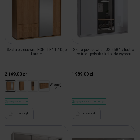
Szafa przesuwna FONTI F-11 / Dąb
Szafa przesuwna LUX 250 1x lustro
karmel
2x front połysk / kolor do wyboru
2 169,00 zł
1 989,00 zł
Więcej
Wysyłka w 35 dni
Wysyłka w 45 dni roboczych
do koszyka
do koszyka