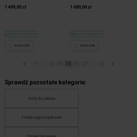
1 499,00 zł
1 689,00 zł
Wysyłka w 45 dni roboczych
Wysyłka w 45 dni roboczych
do koszyka
do koszyka
«
1
...
33
34
35
36
37
...
41
»
Sprawdź pozostałe kategorie:
Sofy do salonu
Fotele wypoczynkowe
Fotele pikowane