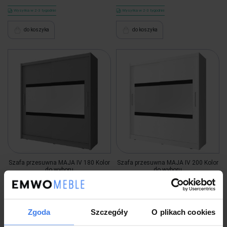
Wysyłka w 2-3 tygodnie
Wysyłka w 2-3 tygodnie
do koszyka
do koszyka
Szafa przesuwna MAJA IV 180 Kolor
Szafa przesuwna MAJA IV 200 Kolor
do wyboru
do wyboru
1 549,00 zł
1 799,00 zł
Zgoda
Szczegóły
O plikach cookies