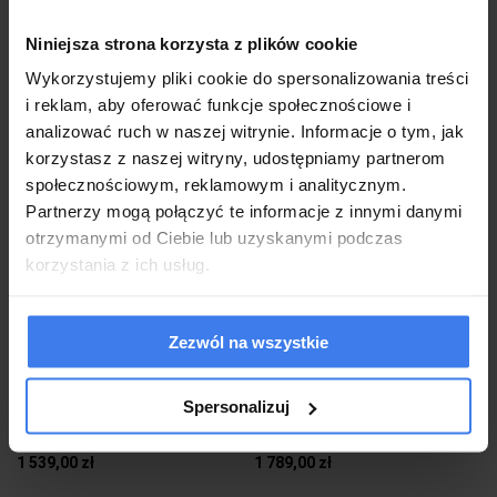
Niniejsza strona korzysta z plików cookie
Wysyłka w 2-3 tygodnie
Wysyłka w 2-3 tygodnie
Wykorzystujemy pliki cookie do spersonalizowania treści
do koszyka
do koszyka
i reklam, aby oferować funkcje społecznościowe i
analizować ruch w naszej witrynie. Informacje o tym, jak
korzystasz z naszej witryny, udostępniamy partnerom
społecznościowym, reklamowym i analitycznym.
Partnerzy mogą połączyć te informacje z innymi danymi
otrzymanymi od Ciebie lub uzyskanymi podczas
korzystania z ich usług.
Zezwól na wszystkie
Szafa przesuwna MAJA IX 180 Kolor
Szafa przesuwna MAJA IX 200 Kolor
do wyboru
do wyboru
Spersonalizuj
1 539,00 zł
1 789,00 zł