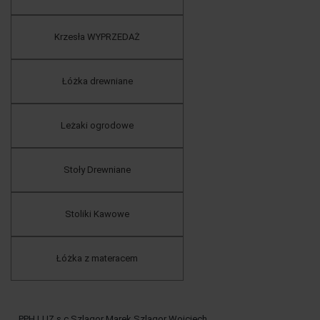
Krzesła WYPRZEDAŻ
Łóżka drewniane
Leżaki ogrodowe
Stoły Drewniane
Stoliki Kawowe
Łóżka z materacem
PPH LUZ s.c Szlagor Marek Szlagor Wojciech