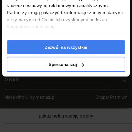
społecznościowym, reklamowym i analitycznym.
+48 77 540 78 47
(pon-pt 7:00-17:00)
Partnerzy mogą połączyć te informacje z innymi danymi
sklep@emwomeble.pl
otrzymanymi od Ciebie lub uzyskanymi podczas
korzystania z ich usług.
POMOC
MOJE KONTO
Zezwól na wszystkie
PŁATNOŚCI I DOSTAWA
Spersonalizuj
INFORMACJE
O NAS
Made with
by
mamezi.pl
Shoper Premium
pokaż pełną wersję strony