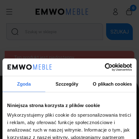
SZUKAJ
Ten produkt jest niedostępny.
Zgoda
Szczegóły
O plikach cookies
PPH LUZ s.c Szlagor Marek Szlagor Wojciech
Niniejsza strona korzysta z plików cookie
ul. Kołłątaja 8,
Wykorzystujemy pliki cookie do spersonalizowania treści
i reklam, aby oferować funkcje społecznościowe i
46-203 Kluczbork
analizować ruch w naszej witrynie. Informacje o tym, jak
NIP: 7510000534
korzystasz z naszej witryny, udostępniamy partnerom