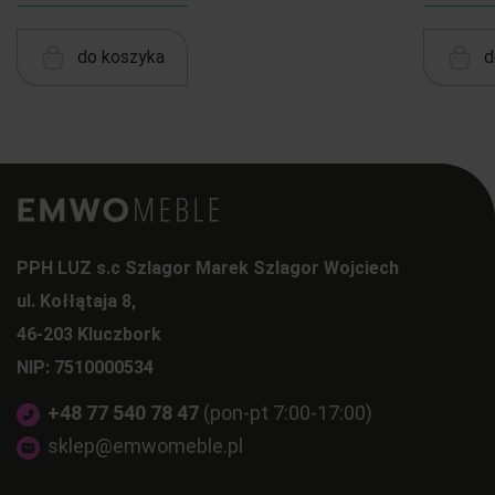
do koszyka
d
PPH LUZ s.c Szlagor Marek Szlagor Wojciech
ul. Kołłątaja 8,
46-203 Kluczbork
NIP: 7510000534
+48 77 540 78 47
(pon-pt 7:00-17:00)
sklep@emwomeble.pl