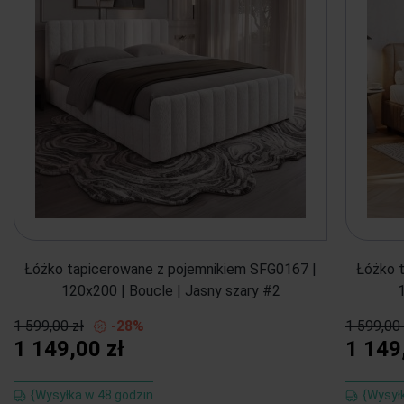
Łóżko tapicerowane z pojemnikiem SFG0167 |
Łóżko 
120x200 | Boucle | Jasny szary #2
1 599,00 zł
-28%
1 599,00 
1 149,00 zł
1 149
{Wysyłka w 48 godzin
{Wysył