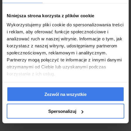
Wysokość:
88 cm
Niniejsza strona korzysta z plików cookie
Materac:
160x200 cm
Wykorzystujemy pliki cookie do spersonalizowania treści
Tolerancja:
±2%
i reklam, aby oferować funkcje społecznościowe i
analizować ruch w naszej witrynie. Informacje o tym, jak
korzystasz z naszej witryny, udostępniamy partnerom
Wykonanie:
społecznościowym, reklamowym i analitycznym.
Łóżko wykonane z najwyższej jakości materiałów
Partnerzy mogą połączyć te informacje z innymi danymi
Nowoczesna konstrukcja i pionowe symetryczne przeszycia
otrzymanymi od Ciebie lub uzyskanymi podczas
Miękka tkanina boucle dodająca przytulności
korzystania z ich usług.
Wyprofilowany wysoki zagłówek 88 cm
Praktyczny pojemnik na pościel
Podnośniki gazowe ułatwiające otwieranie
Zezwól na wszystkie
Łóżko w komplecie z metalowym stelażem na listewkach
sprężynujących
2-letnia gwarancja dla klientów będących konsumentami
Spersonalizuj
Produkt nowy, fabrycznie zapakowany, do samodzielnego
montażu