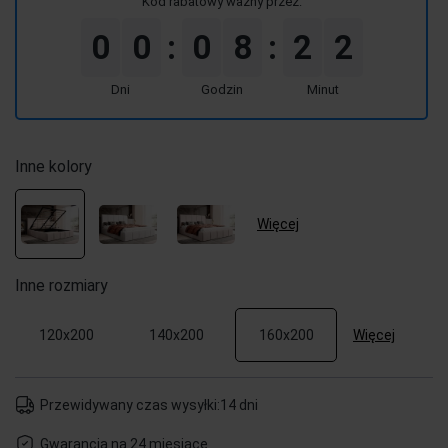
Kod rabatowy ważny przez:
0
0
0
8
2
2
:
:
Dni
Godzin
Minut
Inne kolory
Więcej
Inne rozmiary
Więcej
120x200
140x200
160x200
Przewidywany czas wysyłki:
14 dni
Gwarancja na 24 miesiące