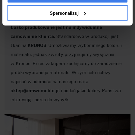
Ważne!
Spersonalizuj
Łóżko produkowane jest na indywidualne
zamówienie klienta.
Standardowo w produkcji jest
tkanina
KRONOS
. Umożliwiamy wybór innego koloru i
materiału, jednak zwroty przyjmujemy wyłącznie
w Kronos. Przed zakupem zachęcamy do zamówienie
próbki wybranego materiału. W tym celu należy
napisać wiadomość na naszego maila
sklep@emwomeble.pl
i podać jakie kolory Państwa
interesują i adres do wysyłki.