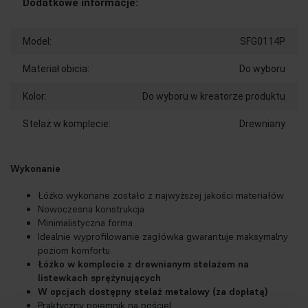
Dodatkowe informacje:
Model:
SFG0114P
Materiał obicia:
Do wyboru
Kolor:
Do wyboru w kreatorze produktu
Stelaż w komplecie:
Drewniany
Wykonanie
Łóżko wykonane zostało z najwyższej jakości materiałów
Nowoczesna konstrukcja
Minimalistyczna forma
Idealnie wyprofilowanie zagłówka gwarantuje maksymalny
poziom komfortu
Łóżko w komplecie z drewnianym stelażem na
listewkach sprężynujących
W opcjach dostępny stelaż metalowy (za dopłatą)
Praktyczny pojemnik na pościel