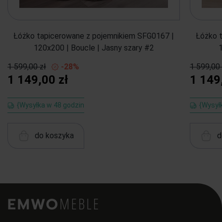
Łóżko tapicerowane z pojemnikiem SFG0167 |
Łóżko 
120x200 | Boucle | Jasny szary #2
1 599,00 zł
-28%
1 599,00 
1 149,00 zł
1 149
{Wysyłka w 48 godzin
{Wysył
do koszyka
d