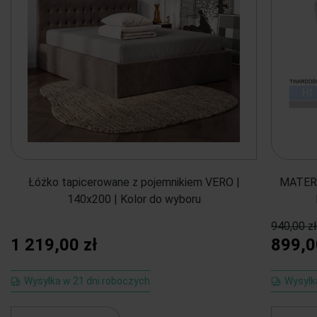
Łóżko tapicerowane z pojemnikiem VERO |
MATERA
140x200 | Kolor do wyboru
940,00 zł
1 219,00 zł
899,0
Wysyłka w 21 dni roboczych
Wysyłk