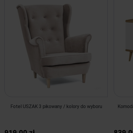
Fotel USZAK 3 pikowany / kolory do wyboru
Komod
919,00 zł
839,0