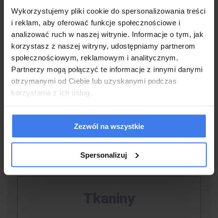
Łóżko produkowane jest na indywidualne
Wykorzystujemy pliki cookie do spersonalizowania treści
zamówienie klienta.
Standardowo w produkcji jest
i reklam, aby oferować funkcje społecznościowe i
kolor 21
z tkaniny
SAWANA
. Umożliwiamy wybór
analizować ruch w naszej witrynie. Informacje o tym, jak
korzystasz z naszej witryny, udostępniamy partnerom
innego koloru i materiału, jednak zwroty przyjmujemy
społecznościowym, reklamowym i analitycznym.
wyłącznie w SAWANA 21. Przed zakupem zachęcamy
Partnerzy mogą połączyć te informacje z innymi danymi
do zamówienie próbki wybranego materiału. W tym
otrzymanymi od Ciebie lub uzyskanymi podczas
celu należy napisać wiadomość na naszego maila
korzystania z ich usług.
sklep@emwomeble.pl i podać jakie kolory Państwa
interesują i adres do wysyłki.
Zezwól na wszystkie
Spersonalizuj
Tkaniny