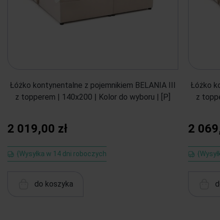
Łóżko kontynentalne z pojemnikiem BELANIA III
Łóżko k
z topperem | 140x200 | Kolor do wyboru | [P]
z topp
2 019,00 zł
2 069
{Wysyłka w 14 dni roboczych
{Wysył
do koszyka
d