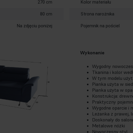
270 cm
Kolor materiału
80 cm
Strona narożnika
Na zdjęciu poniżej
Pojemnik na pościel
Wykonanie
Wygodny nowoczesny
Tkanina i kolor wedł
W tym modelu użyto
Pianka użyta w sie
Pianka użyta w opa
Konstrukcja: drewn
Praktyczny pojemn
Wygodne oparcie i 
Leżanka z prawej, l
Doskonały do salo
Metalowe nóżki
Nowoczesny styl