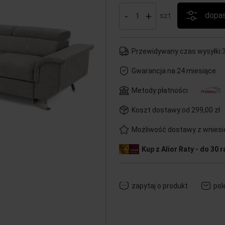
-
+
dopas
szt.
Przewidywany czas wysyłki:
3
Gwarancja na 24 miesiące
Metody płatności
Koszt dostawy:
od 299,00 zł
Możliwość dostawy z wnies
Kup z Alior Raty - do 30 r
zapytaj o produkt
pol