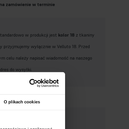
na zamówienie w terminie
tandardowo w produkcji jest
kolor 18
z tkaniny
ty przyjmujemy wyłącznie w Velluto 18. Przed
m celu należy napisać wiadomość na naszego
dres do wysyłki.
O plikach cookies
ołecznościowe i analizować