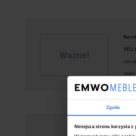
Naroż
VELL
Ważne!
zakup
maila
Zgoda
Niniejsza strona korzysta z
Tkan
Wykorzystujemy pliki cookie 