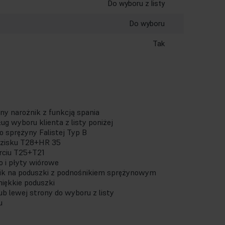
Do wyboru z listy
Do wyboru
Tak
 narożnik z funkcją spania
ug wyboru klienta z listy poniżej
 sprężyny Falistej Typ B
dzisku T28+HR 35
rciu T25+T21
o i płyty wiórowe
ik na poduszki z podnośnikiem sprężynowym
miękkie poduszki
ub lewej strony do wyboru z listy
nu