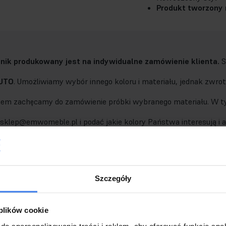
Produkt tworzony 
nik produkowany jest na indywidualne zamówienie klienta.
S
UTO
. Umożliwiamy wybór innego koloru i materiału, jednak zwro
em zachęcamy do zamówienie próbki wybranego materiału. W ty
 sklep@emwomeble.pl i podać jakie kolory Państwa interesują i a
Szczegóły
 plików cookie
ina podstawowa:
do spersonalizowania treści i reklam, aby oferować funkcje sp