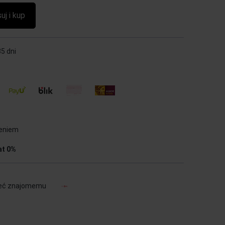
uj i kup
5 dni
ieniem
at 0%
eć znajomemu