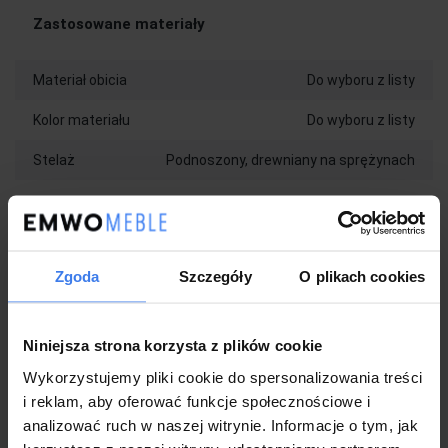
Zastosowane materiały
Materiał obicia
Do wyboru z listy
Kolor materiału
Do wyboru z listy
Stelaż
Podnoszony, drewniany na sprężynach
Wykonanie
Model : MARO
Zgoda
Szczegóły
O plikach cookies
Łóżko wykonane z najwyższej jakości materiałów
Produkowane w Polsce na indywidualne zamówienie klienta
W komplecie ze stelażem drewnianym
Możliwość wyboru metalowego stelaża
Niniejsza strona korzysta z plików cookie
16 listewek na każdą ze stron
Wykorzystujemy pliki cookie do spersonalizowania treści
Nowoczesny styl
i reklam, aby oferować funkcje społecznościowe i
Łatwe w czyszczeniu
Solidna konstrukcja, która zapewnia długowieczność łóżka
analizować ruch w naszej witrynie. Informacje o tym, jak
Gwarancja 2 lata dla klientów będących konsumentami