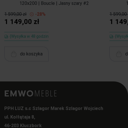
120x200 | Boucle | Jasny szary #2
1 599,00 zł
-28%
1 599,00 
1 149,00 zł
1 149
{Wysyłka w 48 godzin
{Wysył
do koszyka
d
PPH LUZ s.c Szlagor Marek Szlagor Wojciech
ul. Kołłątaja 8,
46-203 Kluczbork