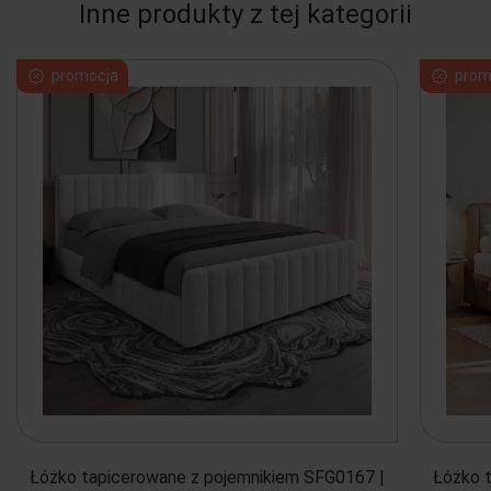
Inne produkty z tej kategorii
promocja
prom
Łóżko tapicerowane z pojemnikiem SFG0167 |
Łóżko 