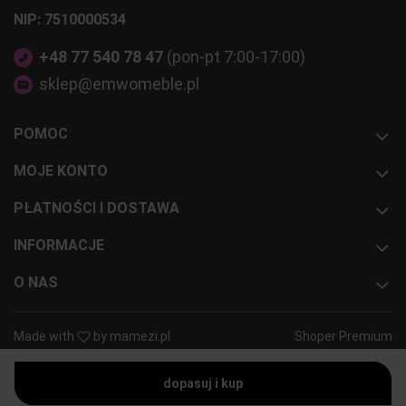
NIP: 7510000534
+48 77 540 78 47
(pon-pt 7:00-17:00)
sklep@emwomeble.pl
POMOC
MOJE KONTO
PŁATNOŚCI I DOSTAWA
INFORMACJE
O NAS
Made with
by
mamezi.pl
Shoper Premium
dopasuj i kup
pokaż pełną wersję strony