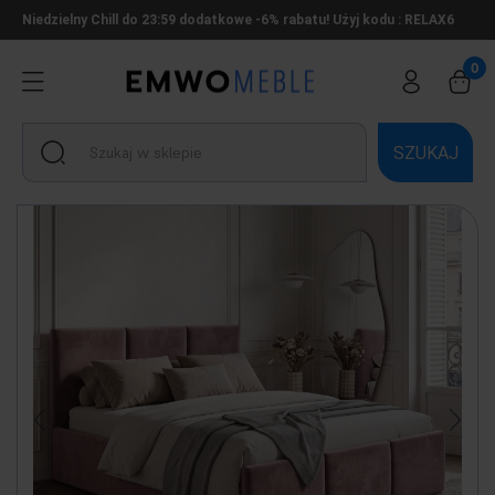
Niedzielny Chill do 23:59 dodatkowe -6% rabatu! Użyj kodu : RELAX6
SZUKAJ