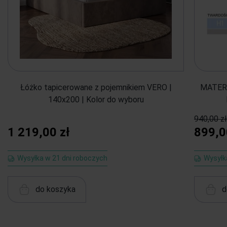
Łóżko tapicerowane z pojemnikiem VERO |
MATERA
140x200 | Kolor do wyboru
940,00 zł
1 219,00 zł
899,0
Wysyłka w 21 dni roboczych
Wysyłk
do koszyka
d