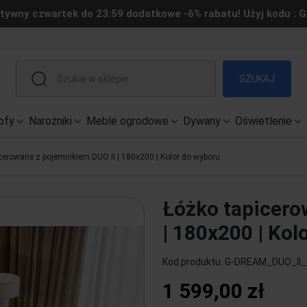
tywny czwartek do 23:59 dodatkowe -6% rabatu! Użyj kodu : 
SZUKAJ
ofy
Narożniki
Meble ogrodowe
Dywany
Oświetlenie
cerowane z pojemnikiem DUO II | 180x200 | Kolor do wyboru
Łóżko tapicero
| 180x200 | Kol
Kod produktu:
G-DREAM_DUO_II_
1 599,00 zł