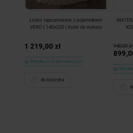
Łóżko tapicerowane z pojemnikiem
MATERA
VERO | 140x200 | Kolor do wyboru
KO
1 219,00 zł
940,00 zł
899,0
Wysyłka w 21 dni roboczych
Wysyłka
do koszyka
d