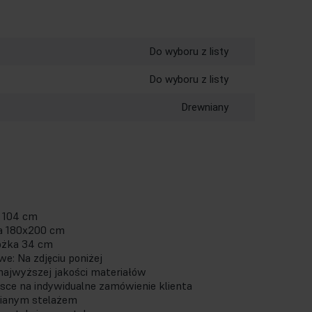
Do wyboru z listy
Do wyboru z listy
Drewniany
x 104 cm
ia 180x200 cm
óżka 34 cm
e: Na zdjęciu poniżej
ajwyższej jakości materiałów
ce na indywidualne zamówienie klienta
ianym stelażem