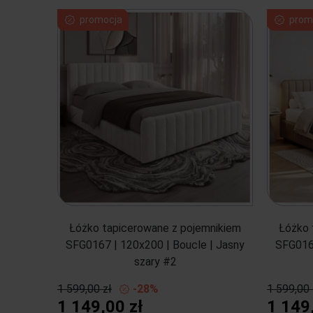
promocja
prom
Łóżko tapicerowane z pojemnikiem
Łóżko 
SFG0167 | 120x200 | Boucle | Jasny
SFG0167
szary #2
1 599,00 zł
-28%
1 599,00 
1 149,00 zł
1 149