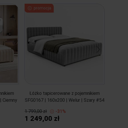
promocja
mnikiem
Łóżko tapicerowane z pojemnikiem
Łóżko
| Ciemny
SFG0167 | 160x200 | Welur | Szary #54
SFG0200
1 799,00 zł
-31%
1 249,00 zł
1 799