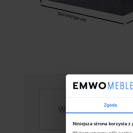
Łóżko
Sawa
Zgoda
Ważne!
zakup
Niniejsza strona korzysta z
maila
Wykorzystujemy pliki cookie 