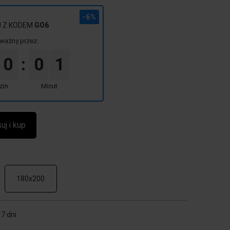
-6%
J Z KODEM
GO6
ważny przez:
0
0
1
:
zin
Minut
uj i kup
180x200
7 dni