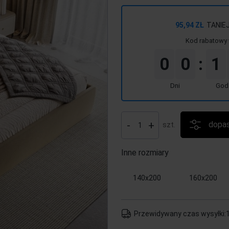
95,94 ZŁ
TANIE
Kod rabatowy 
0
0
1
:
Dni
God
-
+
dopas
szt.
Inne rozmiary
140x200
160x200
Przewidywany czas wysyłki:
1