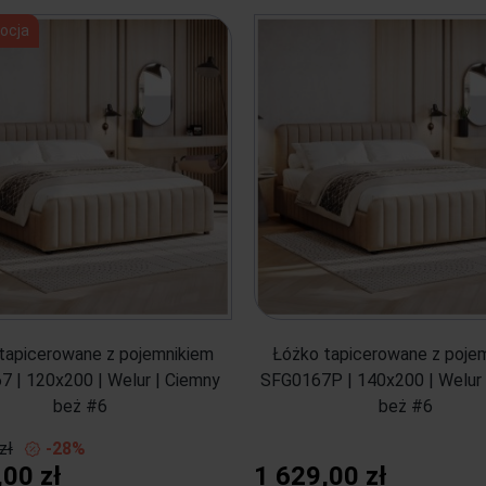
ocja
tapicerowane z pojemnikiem
Łóżko tapicerowane z poje
 | 120x200 | Welur | Ciemny
SFG0167P | 140x200 | Welur 
beż #6
beż #6
zł
-28%
,00 zł
1 629,00 zł