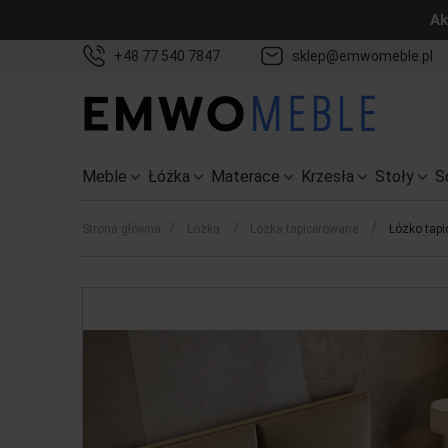
Ak
+48 77 540 7847
sklep@emwomeble.pl
Meble
Łóżka
Materace
Krzesła
Stoły
S
/
/
/
Strona główna
Łóżka
Łóżka tapicerowane
Łóżko tapi