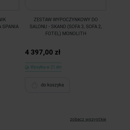
NIK
ZESTAW WYPOCZYNKOWY DO
Duży, 
 SPANIA
SALONU - SKAND (SOFA 3, SOFA 2,
FOTEL) MONOLITH
4 759
4 397,00 zł
Wysyłk
Wysyłka w 21 dni
do koszyka
zobacz wszystkie