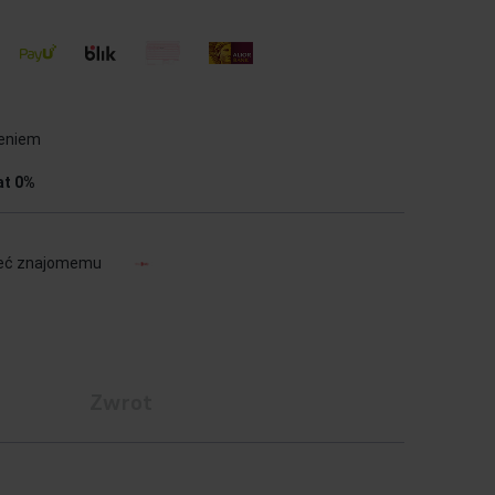
ieniem
at 0%
eć znajomemu
a
Zwrot