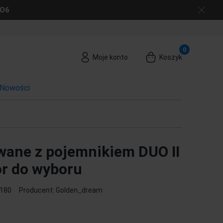
GO6
Moje konto
Koszyk
Nowości
wane z pojemnikiem DUO II
or do wyboru
180
Producent:
Golden_dream