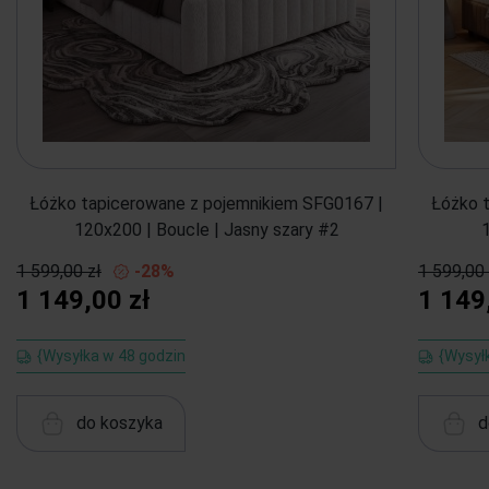
Łóżko tapicerowane z pojemnikiem SFG0167 |
Łóżko 
120x200 | Boucle | Jasny szary #2
1 599,00 zł
-28%
1 599,00 
1 149,00 zł
1 149
{Wysyłka w 48 godzin
{Wysył
do koszyka
d