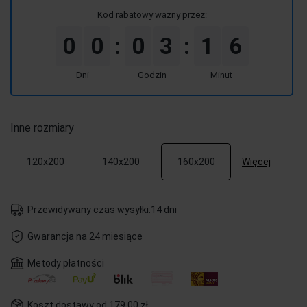
Kod rabatowy ważny przez:
0
0
0
3
1
6
:
:
Dni
Godzin
Minut
Inne rozmiary
Więcej
120x200
140x200
160x200
Przewidywany czas wysyłki:
14 dni
Gwarancja na 24 miesiące
Metody płatności
Koszt dostawy:
od 179,00 zł