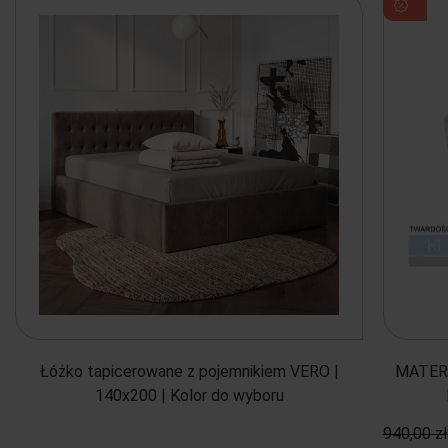
Łóżko tapicerowane z pojemnikiem VERO |
MATERA
140x200 | Kolor do wyboru
940,00 zł