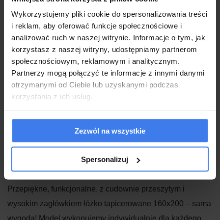
Łóżko produkowane jest na indywidualne
Wykorzystujemy pliki cookie do spersonalizowania treści
zamówienie klienta.
Standardowo w produkcji jest
i reklam, aby oferować funkcje społecznościowe i
kolor 21
z tkaniny
Sawana
. Umożliwiamy wybór
analizować ruch w naszej witrynie. Informacje o tym, jak
innego koloru i materiału, jednak zwroty przyjmujemy
korzystasz z naszej witryny, udostępniamy partnerom
wyłącznie w Sawana 21. Przed zakupem zachęcamy
społecznościowym, reklamowym i analitycznym.
Partnerzy mogą połączyć te informacje z innymi danymi
do zamówienie próbki wybranego materiału. W tym
otrzymanymi od Ciebie lub uzyskanymi podczas
celu należy napisać wiadomość na naszego maila
korzystania z ich usług.
sklep@emwomeble.pl i podać jakie kolory Państwa
interesują i adres do wysyłki.
Zezwól na wszystkie
Spersonalizuj
Łóżko tapicerowane 160x200
Przepiękne, funkcjonalne, z cudownie przeszytym i
wysokim zagłówkiem łóżko tapicerowane 160x200 – sama
wygoda! Model wykonujemy indywidualnie dla każdego