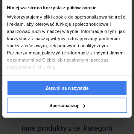
Niniejsza strona korzysta z plików cookie
Metody płatności
Wykorzystujemy pliki cookie do spersonalizowania treści
i reklam, aby oferować funkcje społecznościowe i
Koszt dostawy:
analizować ruch w naszej witrynie. Informacje o tym, jak
korzystasz z naszej witryny, udostępniamy partnerom
Możliwość dostawy z wniesieniem
społecznościowym, reklamowym i analitycznym.
Kup z Alior Raty - do 30 rat 0%
Partnerzy mogą połączyć te informacje z innymi danymi
otrzymanymi od Ciebie lub uzyskanymi podczas
korzystania z ich usług.
zapytaj o produkt
poleć znajomemu
Zezwól na wszystkie
Produkty powiązane
Spersonalizuj
Inne produkty z tej kategorii