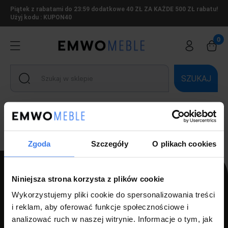
Piątek z rabatami do 23:59 dodatkowe 40 ZŁ ZA KAŻDE 500 ZŁ rabatu!
Użyj kodu : KUPON40
SZUKAJ
Ten produkt jest niedostępny.
Zgoda
Szczegóły
O plikach cookies
Niniejsza strona korzysta z plików cookie
Wykorzystujemy pliki cookie do spersonalizowania treści
PPH LUZ s.c Szlagor Marek Szlagor Wojciech
i reklam, aby oferować funkcje społecznościowe i
ul. Kołłątaja 8,
analizować ruch w naszej witrynie. Informacje o tym, jak