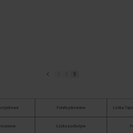
«
1
2
3
poczynkowe
Fotele pikowane
Łóżka Tapi
woczesne
Łóżka podwójne
F