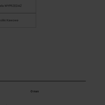
esła WYPRZEDAŻ
toliki Kawowe
O nas