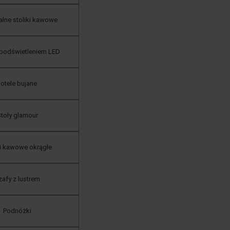
ialne stoliki kawowe
 podświetleniem LED
otele bujane
toły glamour
ki kawowe okrągłe
afy z lustrem
Podnóżki