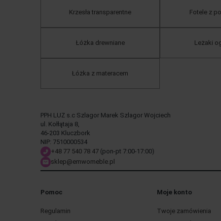
Krzesła transparentne
Fotele z 
Łóżka drewniane
Leżaki 
Łóżka z materacem
PPH LUZ s.c Szlagor Marek Szlagor Wojciech
ul. Kołłątaja 8,
46-203 Kluczbork
NIP: 7510000534
+48 77 540 78 47
(pon-pt 7:00-17:00)
sklep@emwomeble.pl
Pomoc
Moje konto
Regulamin
Twoje zamówienia