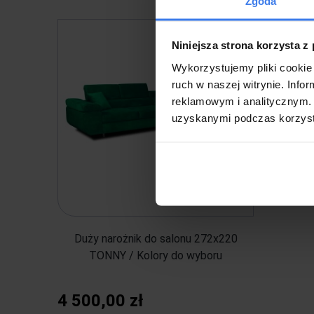
Zgoda
Niniejsza strona korzysta z
Wykorzystujemy pliki cookie 
ruch w naszej witrynie. Inf
reklamowym i analitycznym. 
uzyskanymi podczas korzysta
Duży narożnik do salonu 272x220
TONNY / Kolory do wyboru
4 500,00 zł