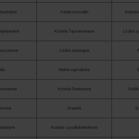
dustrialne
Fotele muszelki
Industr
ndynawskie
Krzesła Tapicerowane
Łóżka z
owoczesne
Łóżka dziecięce
F
ele
Meble ogrodowe
S
owoczesne
Krzesła Drewniane
Stoli
 nocne
Krzesła
Sz
zkładane
Krzesła z podłokietnikami