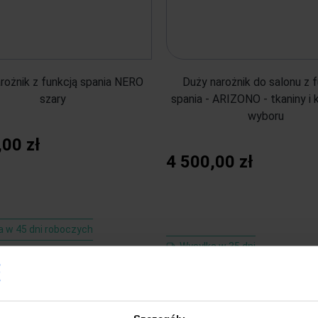
rożnik z funkcją spania NERO
Duży narożnik do salonu z 
szary
spania - ARIZONO - tkaniny i 
wyboru
,00 zł
4 500,00 zł
a w 45 dni roboczych
Wysyłka w 35 dni
o koszyka
do koszyka