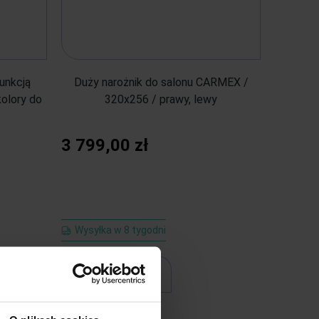
funkcją
Duży narożnik do salonu CARMEX /
kolory do
320x256 / prawy, lewy
3 799,00 zł
Wysyłka w 8 tygodni
do koszyka