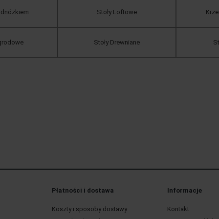
podnóżkiem
Stoły Loftowe
Krz
ogrodowe
Stoły Drewniane
S
Płatności i dostawa
Informacje
Koszty i sposoby dostawy
Kontakt