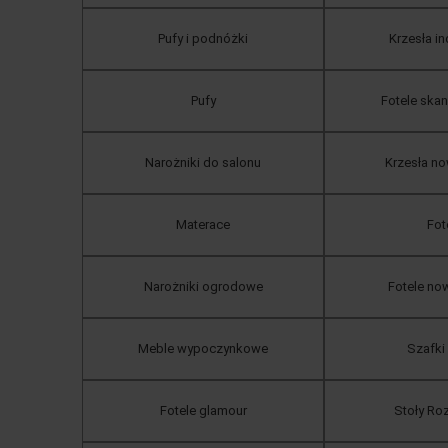
Pufy i podnóżki
Krzesła in
Pufy
Fotele ska
Narożniki do salonu
Krzesła n
Materace
Fot
Narożniki ogrodowe
Fotele n
Meble wypoczynkowe
Szafki
Fotele glamour
Stoły Ro