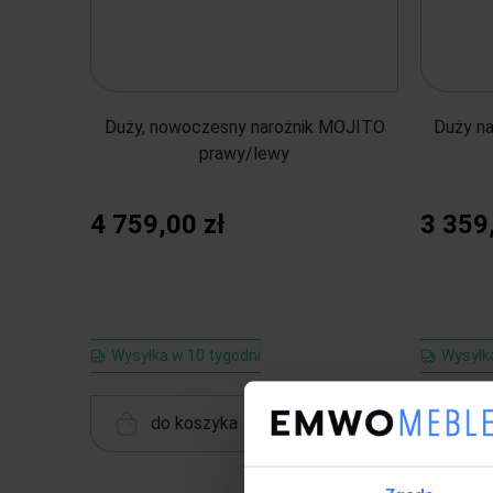
Duży, nowoczesny narożnik MOJITO
Duży na
prawy/lewy
4 759,00 zł
3 359
Wysyłka w 10 tygodni
Wysyłk
do koszyka
d