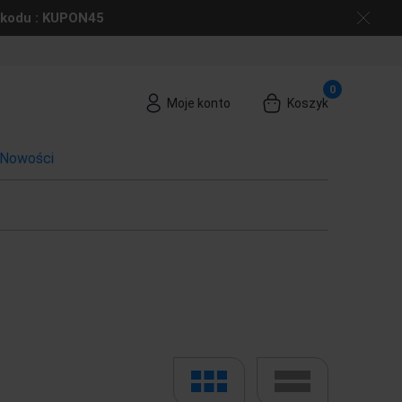
 kodu : KUPON45
Moje konto
Koszyk
Nowości