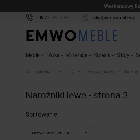
Weekendowy Bon
+48 77 540 7847
sklep@emwomeble.pl
Meble
Łóżka
Materace
Krzesła
Stoły
S
/
/
/
Strona główna
Meble
Meble wypoczynkowe
Narożniki
Narożniki lewe - strona 3
Sortowanie
Nazwa produktu Z-A