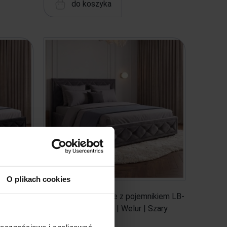
do koszyka
O plikach cookies
ikiem LB-
Łóżko tapicerowane z pojemnikiem LB-
zarny
45P | 120x200 | Welur | Szary
ołecznościowe i analizować