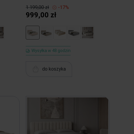
1 199,00 zł
-17%
999,00 zł
Wysyłka w 48 godzin
do koszyka