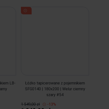
ikiem LB-
Łóżko tapicerowane z pojemnikiem
zarny
SFG0140 | 180x200 | Welur ciemny
szary #54
1 549,00 zł
-13%