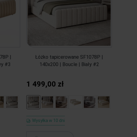
78P |
Łóżko tapicerowane SF1078P |
wy #3
140x200 | Boucle | Biały #2
1 499,00 zł
Wysyłka w 10 dni