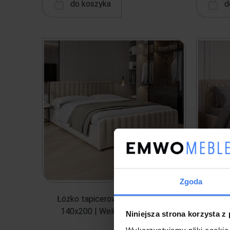
do koszyka
d
Zgoda
Łóżko tapicerowane SF1078P |
Łóżko ta
140x200 | Welur | Beżowy #3
45P |
Niniejsza strona korzysta z
Wykorzystujemy pliki cookie 