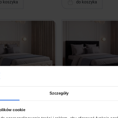
o koszyka
do koszyka
Szczegóły
picerowane z pojemnikiem LB-
Łóżko tapicerowane z pojemn
 120x200 | Welur | Beżowy
45P | 120x200 | Welur | C
 plików cookie
do spersonalizowania treści i reklam, aby oferować funkcje sp