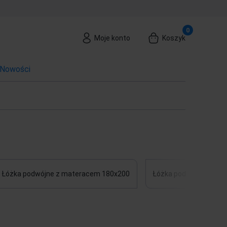
Moje konto
Koszyk
Nowości
Łóżka podwójne z materacem 180x200
Łóżka podwójne z ma