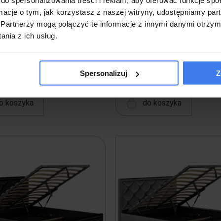
,00 zł
1 630,00 zł
ormacje o tym, jak korzystasz z naszej witryny, udostępniamy p
Partnerzy mogą połączyć te informacje z innymi danymi otrzym
nia z ich usług.
 w 14 dni
Wysyłka w 13 dni
Spersonalizuj
Z
o koszyka
do koszyka