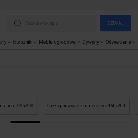
SZUKAJ
ofy
Narożniki
Meble ogrodowe
Dywany
Oświetlenie
1
teracem 140x200
Łóżka podwójne z materacem 160x200