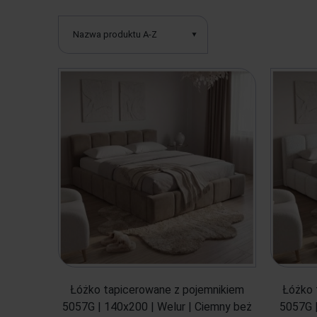
Nazwa produktu A-Z
Łóżko tapicerowane z pojemnikiem
Łóżko 
5057G | 140x200 | Welur | Ciemny beż
5057G |