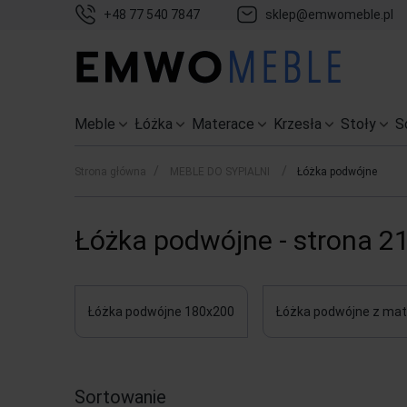
+48 77 540 7847
sklep@emwomeble.pl
Meble
Łóżka
Materace
Krzesła
Stoły
S
/
/
Strona główna
MEBLE DO SYPIALNI
Łóżka podwójne
Łóżka podwójne - strona 2
Łóżka podwójne 180x200
Łóżka podwójne z ma
Sortowanie