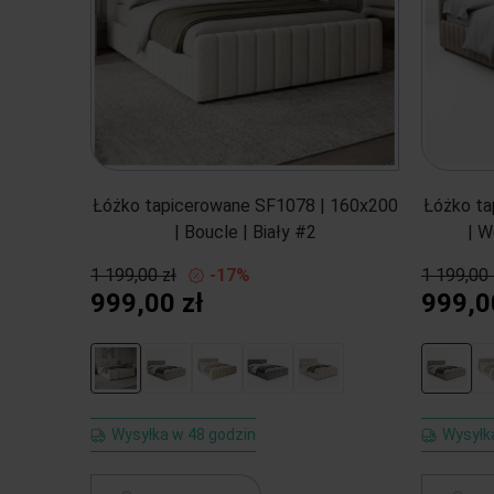
Łóżko tapicerowane SF1078 | 160x200
Łóżko ta
| Boucle | Biały #2
| W
1 199,00 zł
-17%
1 199,00 
999,00 zł
999,0
Wysyłka w 48 godzin
Wysyłk