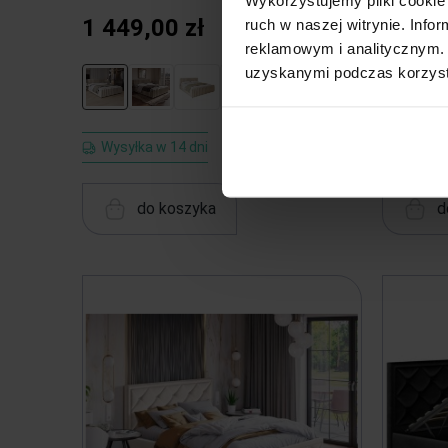
1 449,00 zł
1 630
ruch w naszej witrynie. Inf
reklamowym i analitycznym. 
uzyskanymi podczas korzysta
Wysyłka w 14 dni
Wysyłka
do koszyka
d