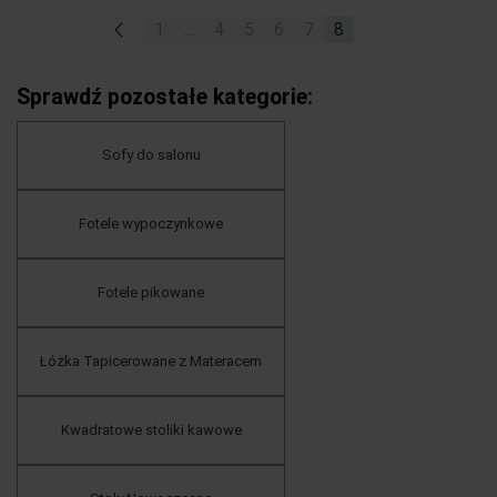
«
1
...
4
5
6
7
8
Sprawdź pozostałe kategorie:
Sofy do salonu
Fotele wypoczynkowe
Fotele pikowane
Łóżka Tapicerowane z Materacem
Kwadratowe stoliki kawowe