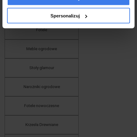
Materace
Spersonalizuj
Fotele
Meble ogrodowe
Stoły glamour
Narożniki ogrodowe
Fotele nowoczesne
Krzesła Drewniane