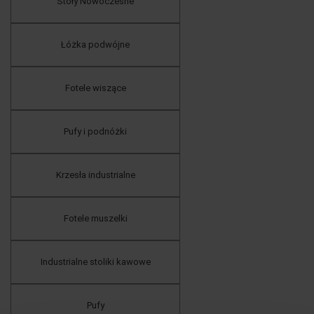
Stoły Nowoczesne
Łóżka podwójne
Fotele wiszące
Pufy i podnóżki
Krzesła industrialne
Fotele muszelki
Industrialne stoliki kawowe
Pufy