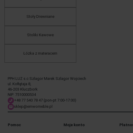
Stoły Drewniane
Stoliki Kawowe
Łóżka z materacem
PPH LUZ s.c Szlagor Marek Szlagor Wojciech
ul. Kołłątaja 8,
46-203 Kluczbork
NIP: 7510000534
+48 77 540 78 47
(pon-pt 7:00-17:00)
sklep@emwomeble.pl
Pomoc
Moje konto
Płatno