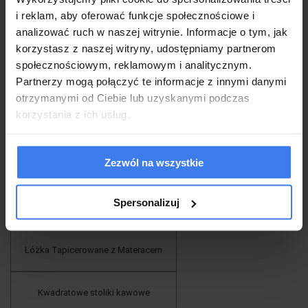
do koszyka
i reklam, aby oferować funkcje społecznościowe i
analizować ruch w naszej witrynie. Informacje o tym, jak
«
1
2
3
4
5
6
korzystasz z naszej witryny, udostępniamy partnerom
społecznościowym, reklamowym i analitycznym.
Partnerzy mogą połączyć te informacje z innymi danymi
Sprawdź pozostałe kategorie:
otrzymanymi od Ciebie lub uzyskanymi podczas
korzystania z ich usług.
Sofy do salonu
Zezwól na wszystkie
Fotele wypoczynkowe
Spersonalizuj
Fotele pikowane
Łóżka Tapicerowane z Materacem
Kwadratowe stoliki kawowe