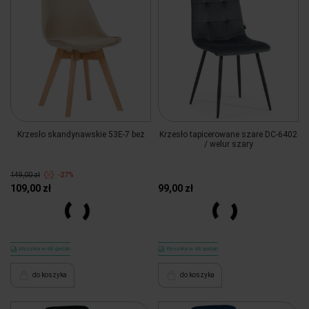
Krzesło skandynawskie 53E-7 beż
Krzesło tapicerowane szare DC-6402
/ welur szary
149,00 zł
-27%
109,00 zł
99,00 zł
Więcej
Wysyłka w 48 godzin
Wysyłka w 48 godzin
do koszyka
do koszyka