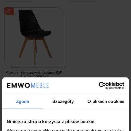
Krzesło skandynawskie czarne 53E-
7, NOGI DREWNO
214,00 zł
-57%
93,00 zł
Zgoda
Szczegóły
O plikach cookies
Niniejsza strona korzysta z plików cookie
Wysyłka w 3 dni
Wykorzystujemy pliki cookie do spersonalizowania treści