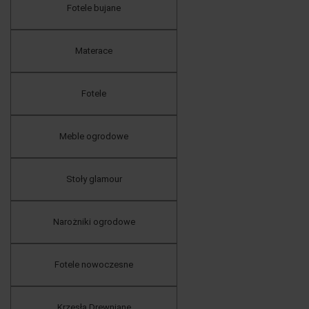
Fotele bujane
Materace
Fotele
Meble ogrodowe
Stoły glamour
Narożniki ogrodowe
Fotele nowoczesne
Krzesła Drewniane