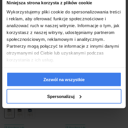
Niniejsza strona korzysta z plików cookie
do koszyka
do koszyka
Wykorzystujemy pliki cookie do spersonalizowania treści
i reklam, aby oferować funkcje społecznościowe i
analizować ruch w naszej witrynie. Informacje o tym, jak
korzystasz z naszej witryny, udostępniamy partnerom
społecznościowym, reklamowym i analitycznym.
Partnerzy mogą połączyć te informacje z innymi danymi
otrzymanymi od Ciebie lub uzyskanymi podczas
korzystania z ich usług.
Zezwól na wszystkie
Hoker Glamour szary BC-01 MARLO /
Hoker muszelka Glamour BC-14
welur, złote nogi
czarny welur/złote nogi
Spersonalizuj
779,00 zł
-36%
779,00 zł
499,00 zł
Wysyłka w 3 dni
Wysyłka w 3 dni