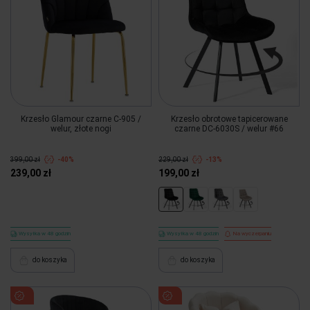
Krzesło Glamour czarne C-905 /
Krzesło obrotowe tapicerowane
welur, złote nogi
czarne DC-6030S / welur #66
399,00 zł
-40%
229,00 zł
-13%
239,00 zł
199,00 zł
Wysyłka w 48 godzin
Wysyłka w 48 godzin
Na wyczerpaniu
do koszyka
do koszyka