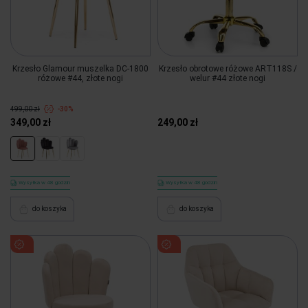
Krzesło Glamour muszelka DC-1800
Krzesło obrotowe różowe ART118S /
różowe #44, złote nogi
welur #44 złote nogi
499,00 zł
-30%
349,00 zł
249,00 zł
Wysyłka w 48 godzin
Wysyłka w 48 godzin
do koszyka
do koszyka