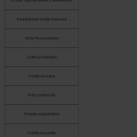
Łóżka Tapicerowane z Materacem
Kwadratowe stoliki kawowe
Stoły Nowoczesne
Łóżka podwójne
Fotele wiszące
Pufy i podnóżki
Krzesła industrialne
Fotele muszelki