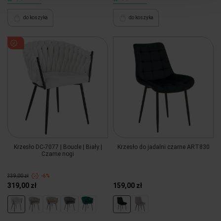
do koszyka
do koszyka
Krzesło DC-7077 | Boucle | Biały |
Krzesło do jadalni czarne ART830
Czarne nogi
339,00 zł
-6%
319,00 zł
159,00 zł