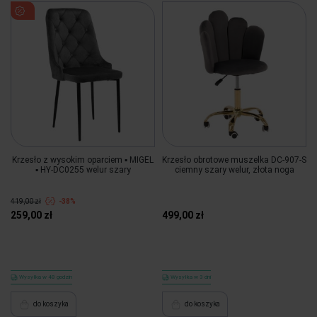
Krzesło z wysokim oparciem ▪️ MIGEL
Krzesło obrotowe muszelka DC-907-S
▪️ HY-DC0255 welur szary
ciemny szary welur, złota noga
419,00 zł
-38%
259,00 zł
499,00 zł
Wysyłka w 48 godzin
Wysyłka w 3 dni
do koszyka
do koszyka