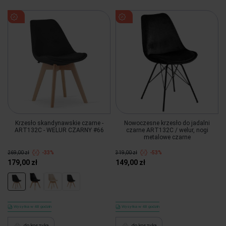
Krzesło skandynawskie czarne -
Nowoczesne krzesło do jadalni
ART132C - WELUR CZARNY #66
czarne ART132C / welur, nogi
metalowe czarne
269,00 zł
-33%
319,00 zł
-53%
179,00 zł
149,00 zł
Wysyłka w 48 godzin
Wysyłka w 48 godzin
do koszyka
do koszyka