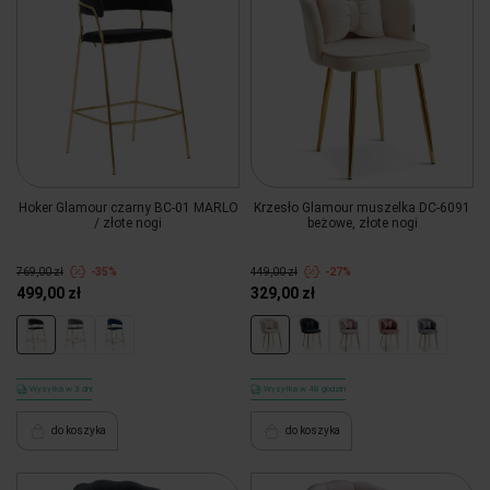
Hoker Glamour czarny BC-01 MARLO
Krzesło Glamour muszelka DC-6091
/ złote nogi
beżowe, złote nogi
769,00 zł
-35%
449,00 zł
-27%
499,00 zł
329,00 zł
Wysyłka w 3 dni
Wysyłka w 48 godzin
do koszyka
do koszyka