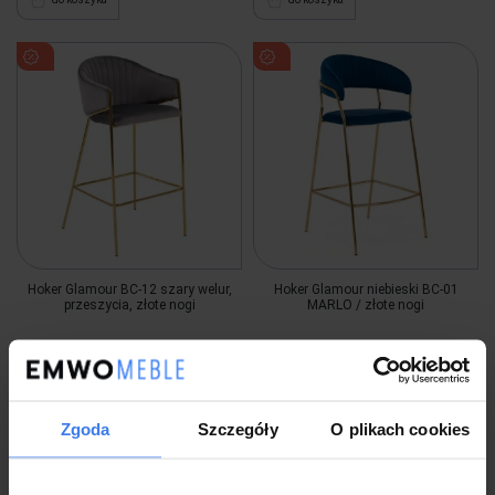
Hoker Glamour BC-12 szary welur,
Hoker Glamour niebieski BC-01
przeszycia, złote nogi
MARLO / złote nogi
779,00 zł
-36%
769,00 zł
-42%
499,00 zł
449,00 zł
Zgoda
Szczegóły
O plikach cookies
Wysyłka w 3 dni
Wysyłka w 48 godzin