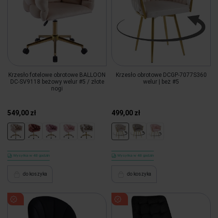
Krzesło fotelowe obrotowe BALLOON
Krzesło obrotowe DCGP-7077S360
DC-SV9118 beżowy welur #5 / złote
welur | beż #5
nogi
549,00 zł
499,00 zł
Wysyłka w 48 godzin
Wysyłka w 48 godzin
do koszyka
do koszyka