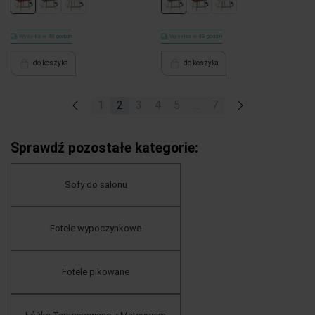
Wysyłka w 48 godzin
Wysyłka w 48 godzin
do koszyka
do koszyka
«
1
2
3
4
5
...
7
»
Sprawdź pozostałe kategorie:
Sofy do salonu
Fotele wypoczynkowe
Fotele pikowane