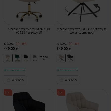
Krzesło obrotowe muszelka DC-
Krzesło obrotowe FREJA 2 beżowy #5
6092S / beżowy #5
welur, czarne nogi
499,00 zł
-10%
399,00 zł
-13%
449,00 zł
349,00 zł
Więcej
Wysyłka w 48 godzin
Wysyłka w 48 godzin
do koszyka
do koszyka