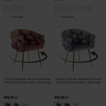
Wysyłka w 48 godzin
Wysyłka w 48 godzin
Na wyczerpaniu
do koszyka
do koszyka
Krzesło fotelowe obrotowe Glamour
Krzesło fotelowe obrotowe Glamour
BALLOON różowy welur / złote nogi
BALLOON szary welur / złote nogi
499,00 zł
499,00 zł