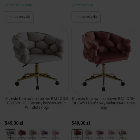
Wysyłka w 48 godzin
Wysyłka w 3 dni
do koszyka
do koszyka
Krzesło fotelowe obrotowe BALLOON
Krzesło fotelowe obrotowe BALLOON
DC-SV9118 | Ciemny beżowy welur
DC-SV9118 różowy welur #44 / złote
#7 | Złote nogi
nogi
549,00 zł
549,00 zł