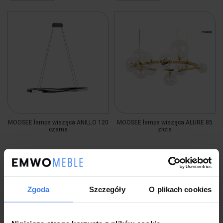
MOOSEE lampa wisząca ANILLO 120
MOOSEE lampa wisząca ALURE 85
czarna
złota
1 499,00 zł
1 499,00 zł
Zgoda
Szczegóły
O plikach cookies
Wysyłka w 4 dni
Wysyłka w 4 dni