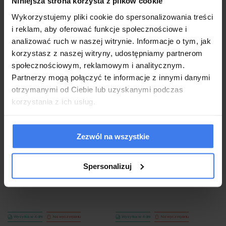
Niniejsza strona korzysta z plików cookie
do koszyka
do koszyka
Wykorzystujemy pliki cookie do spersonalizowania treści
i reklam, aby oferować funkcje społecznościowe i
analizować ruch w naszej witrynie. Informacje o tym, jak
korzystasz z naszej witryny, udostępniamy partnerom
społecznościowym, reklamowym i analitycznym.
Partnerzy mogą połączyć te informacje z innymi danymi
otrzymanymi od Ciebie lub uzyskanymi podczas
korzystania z ich usług.
MOOSEE lampa wisząca ROCH 60
MOOSEE lampa wisząca MONETE
Zezwól na wszystkie
złota
80 chrom
Spersonalizuj
1 499,00 zł
1 499,00 zł
Wysyłka w 4 dni
Na wyczerpaniu
Wysyłka w 4 dni
Na wyczerpaniu