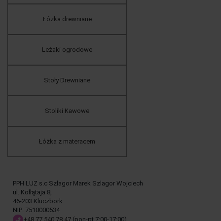
Łóżka drewniane
Leżaki ogrodowe
Stoły Drewniane
Stoliki Kawowe
Łóżka z materacem
PPH LUZ s.c Szlagor Marek Szlagor Wojciech
ul. Kołłątaja 8,
46-203 Kluczbork
NIP: 7510000534
+48 77 540 78 47
(pon-pt 7:00-17:00)