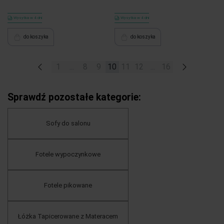
Wysyłka w 4 dni
Wysyłka w 4 dni
do koszyka
do koszyka
«
1
...
8
9
10
11
12
...
16
»
Sprawdź pozostałe kategorie:
Sofy do salonu
Fotele wypoczynkowe
Fotele pikowane
Łóżka Tapicerowane z Materacem