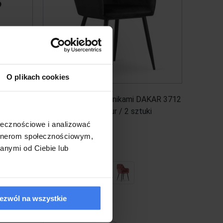
O plikach cookies
teriał +
Krzesła z podłokietnikami DAKAR 3712
sztuki
czarny welur / 2 sztuki
ołecznościowe i analizować
artnerom społecznościowym,
859,00 zł
anymi od Ciebie lub
ezwól na wszystkie
Wysyłka w 5 dni