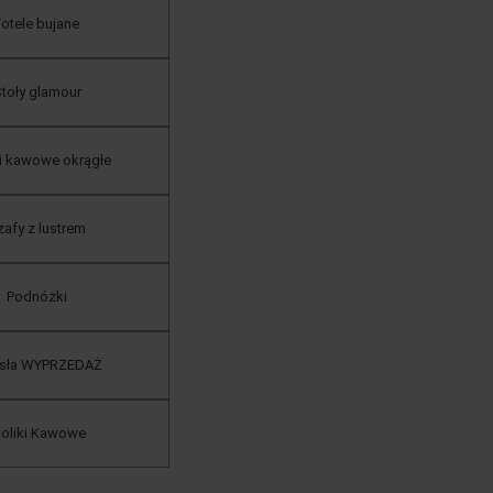
otele bujane
toły glamour
ki kawowe okrągłe
afy z lustrem
Podnóżki
esła WYPRZEDAŻ
toliki Kawowe