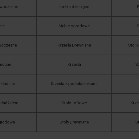
owoczesne
Łóżka dziecięce
F
ele
Meble ogrodowe
S
owoczesne
Krzesła Drewniane
Stoli
 nocne
Krzesła
Sz
zkładane
Krzesła z podłokietnikami
podnóżkiem
Stoły Loftowe
Krz
ogrodowe
Stoły Drewniane
S