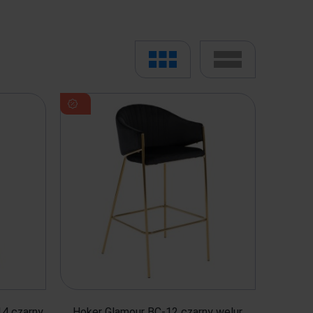
4 czarny
Hoker Glamour BC-12 czarny welur,