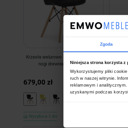
Zgoda
Krzesła welurowe LAGO 3372 czarne,
Krzes
Niniejsza strona korzysta z
nogi drewniane / 4 sztuki
Wykorzystujemy pliki cookie 
ruch w naszej witrynie. Inf
679,00 zł
709,0
reklamowym i analitycznym. 
uzyskanymi podczas korzysta
Wysyłka w 5 dni
Wysyłka