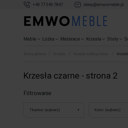
+48 77 540 7847
sklep@emwomeble.pl
Meble
Łóżka
Materace
Krzesła
Stoły
S
/
/
/
Strona główna
Krzesła
Krzesła według koloru
Krzesł
Krzesła czarne - strona 2
Filtrowanie
Tkanina: (wybierz)
Kolor: (wybierz)