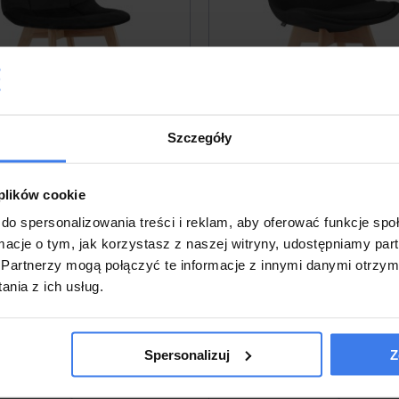
Szczegóły
ła tapicerowane BORA 3756
Krzesła NORI 3400 czarny ma
 plików cookie
czarny welur / 4 sztuki
guziki, nogi drewniane / 4 
do spersonalizowania treści i reklam, aby oferować funkcje sp
ormacje o tym, jak korzystasz z naszej witryny, udostępniamy p
0 zł
729,00 zł
Partnerzy mogą połączyć te informacje z innymi danymi otrzym
nia z ich usług.
Spersonalizuj
Z
 w 5 dni
Wysyłka w 5 dni