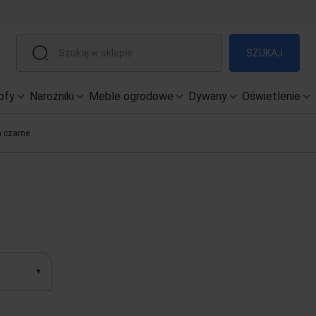
SZUKAJ
ofy
Narożniki
Meble ogrodowe
Dywany
Oświetlenie
a czarne