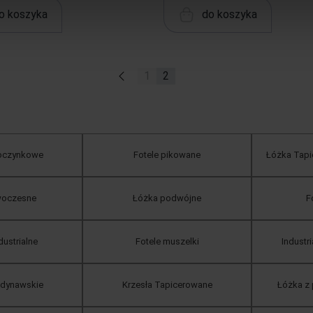
o koszyka
do koszyka
«
1
2
poczynkowe
Fotele pikowane
Łóżka Tapi
woczesne
Łóżka podwójne
F
dustrialne
Fotele muszelki
Industr
ndynawskie
Krzesła Tapicerowane
Łóżka z