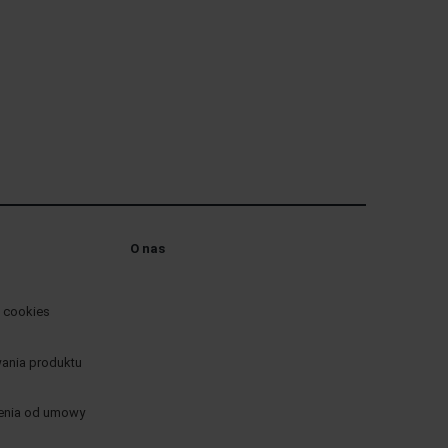
O nas
w cookies
wania produktu
enia od umowy