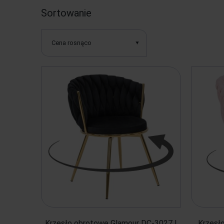
Sortowanie
Cena rosnąco
Krzesło obrotowe Glamour DC-3027 |
Krzesł