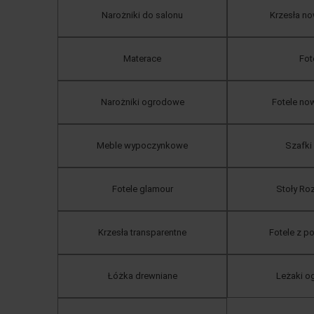
Narożniki do salonu
Krzesła n
Materace
Fot
Narożniki ogrodowe
Fotele n
Meble wypoczynkowe
Szafki
Fotele glamour
Stoły Ro
Krzesła transparentne
Fotele z 
Łóżka drewniane
Leżaki 