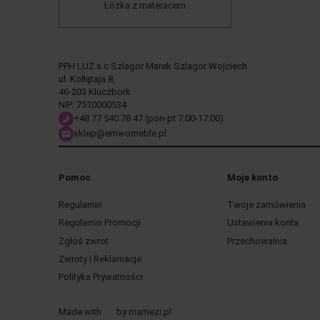
Łóżka z materacem
PPH LUZ s.c Szlagor Marek Szlagor Wojciech
ul. Kołłątaja 8,
46-203 Kluczbork
NIP: 7510000534
+48 77 540 78 47
(pon-pt 7:00-17:00)
sklep@emwomeble.pl
Pomoc
Moje konto
Regulamin
Twoje zamówienia
Regulamin Promocji
Ustawienia konta
Zgłoś zwrot
Przechowalnia
Zwroty i Reklamacje
Polityka Prywatności
Made with
by
mamezi.pl