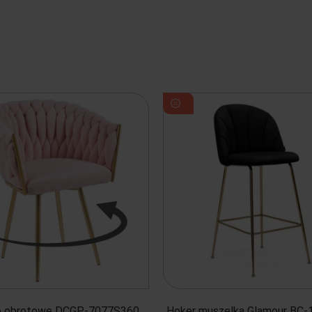
o obrotowe DCGP-7077S360
Hoker muszelka Glamour BC-1