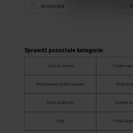
do koszyka
d
Sprawdź pozostałe kategorie:
Sofy do salonu
Fotele wy
Kwadratowe stoliki kawowe
Stoły No
Pufy i podnóżki
Krzesła in
Pufy
Fotele ska