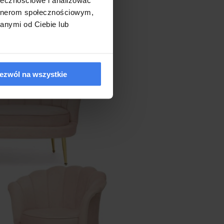
artnerom społecznościowym,
barwy takie jak np. pomarańcz,
anymi od Ciebie lub
by być szczególnie irytujące w
ezwól na wszystkie