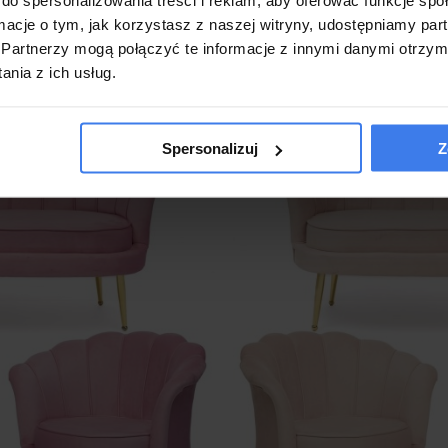
ormacje o tym, jak korzystasz z naszej witryny, udostępniamy p
ru daje nam jasne wytyczne, że zbyt jaskrawe i intensywne 
Partnerzy mogą połączyć te informacje z innymi danymi otrzym
gować w nas napięcie, drażnić i działać pobudzająco, co mogło
nia z ich usług.
Spersonalizuj
Z