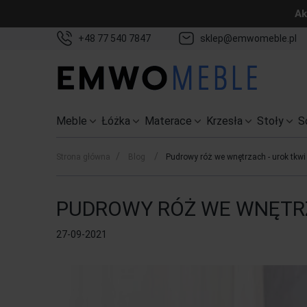
Ak
+48 77 540 7847
sklep@emwomeble.pl
Meble
Łóżka
Materace
Krzesła
Stoły
S
/
/
Strona główna
Blog
Pudrowy róż we wnętrzach - urok tkwi
PUDROWY RÓŻ WE WNĘTRZ
27-09-2021