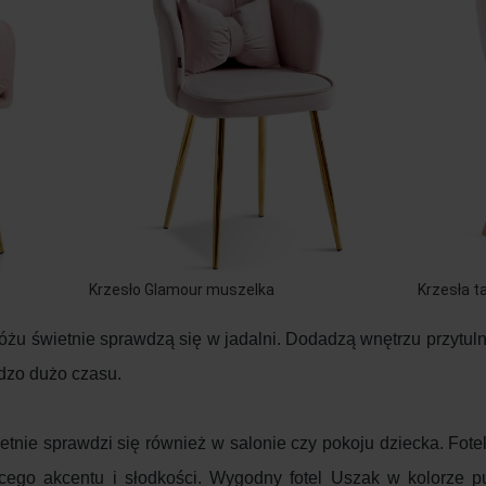
Krzesło Glamour muszelka
Krzesła t
żu świetnie sprawdzą się w jadalni. Dodadzą wnętrzu przytulno
dzo dużo czasu.
tnie sprawdzi się również w salonie czy pokoju dziecka. Fotel
ecego akcentu i słodkości. Wygodny fotel Uszak w kolorze 