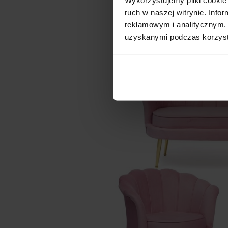
ruch w naszej witrynie. Inf
zrelaksować. Psychologia kolo
reklamowym i analitycznym. 
czerwień czy fiolet mogą potę
uzyskanymi podczas korzysta
sypialni czy małym salonie.