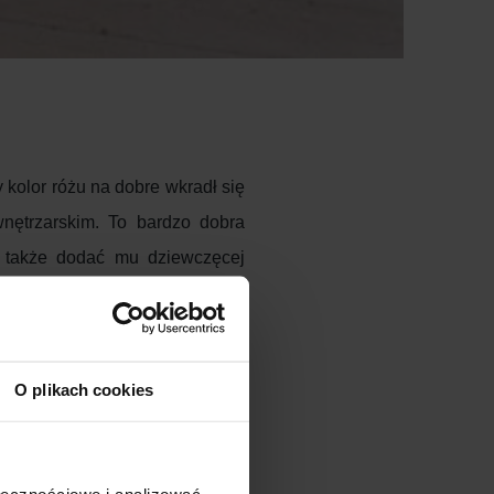
 kolor różu na dobre wkradł się
nętrzarskim. To bardzo dobra
 a także dodać mu dziewczęcej
omieszczeniu, na ścianach, w
katności i sprawia, że już na
O plikach cookies
ynie subtelnie je przyozdabia.
zący czy nie pozwoli nam się
ołecznościowe i analizować