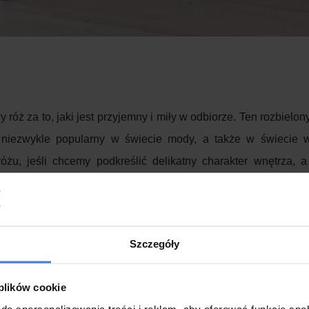
óż za to, jaki jest przyjemny i miły w odbiorze. Ten rozbielony
ę niezwykle popularny w świecie mody, a także w świecie w
różu, jeśli chcemy podkreślić delikatny charakter wnętrza,
ętrzach możemy zastosować w zasadzie wszędzie: w każdym p
kolor tapicerki naszych mebli- wygląda wręcz spektakularnie!
apicerka w kolorze pudrowego różu potęguje wrażenie deli
Szczegóły
wność, że tapicerka jest niezwykle przytulna.
ną barwą, nie dominuje intensywnością swojego koloru, a jed
 plików cookie
go nawet na dużych powierzchniach bez obaw, że będzie męc
do spersonalizowania treści i reklam, aby oferować funkcje sp