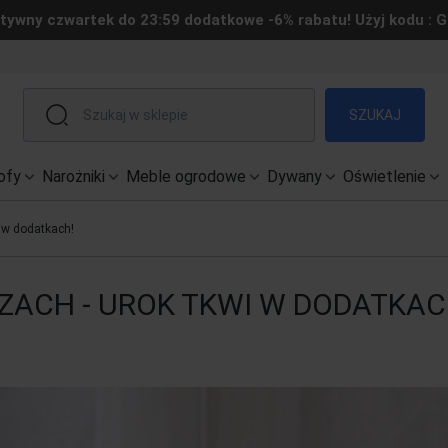
tywny czwartek do 23:59 dodatkowe -6% rabatu! Użyj kodu : 
SZUKAJ
ofy
Narożniki
Meble ogrodowe
Dywany
Oświetlenie
 w dodatkach!
ACH - UROK TKWI W DODATKAC