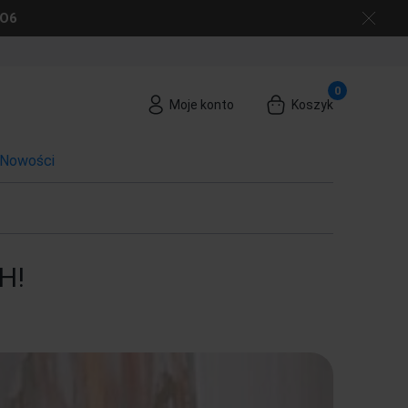
GO6
Moje konto
Koszyk
Nowości
H!