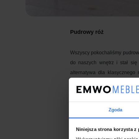
Pudrowy róż
Wszyscy pokochaliśmy pudrowy r
do naszych wnętrz i stał si
alternatywa dla klasycznego 
lekkości. Pudrowy róż we wn
barwie dodatków, a także jako 
Aksamitnie miękka welurowa t
Zgoda
pierwszy rzut oka zyskujemy pe
Pudrowy róż jest dość neutral
Niniejsza strona korzysta z
Możemy więc spokojnie użyć 
Wykorzystujemy pliki cookie 