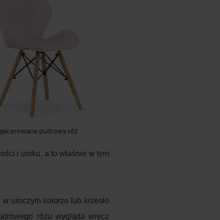
apicerowane pudrowy róż
ści i uroku, a to właśnie w tym
 w uroczym kolorze lub krzesło
pudrowego różu wygląda wręcz