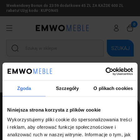
Weekendowy Bonus do 23:59 dodatkowe 45 ZŁ ZA KAŻDE 600 ZŁ
rabatu! Użyj kodu : KUPON45
SZUKAJ
Ten produkt jest niedostępny.
Zgoda
Szczegóły
O plikach cookies
Niniejsza strona korzysta z plików cookie
Wykorzystujemy pliki cookie do spersonalizowania treści
PPH LUZ s.c Szlagor Marek Szlagor Wojciech
i reklam, aby oferować funkcje społecznościowe i
ul. Kołłątaja 8,
analizować ruch w naszej witrynie. Informacje o tym, jak