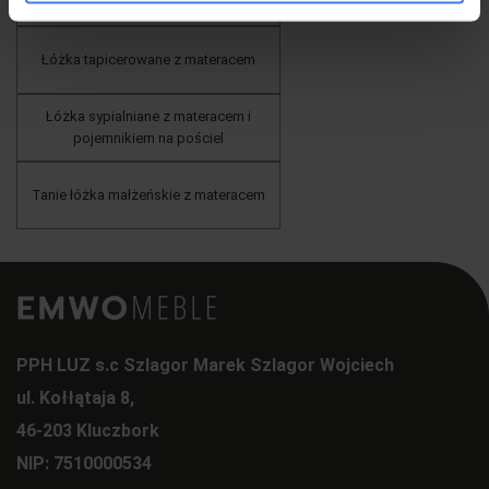
Łóżka tapicerowane z materacem
Łóżka sypialniane z materacem i
pojemnikiem na pościel
Tanie łóżka małżeńskie z materacem
PPH LUZ s.c Szlagor Marek Szlagor Wojciech
ul. Kołłątaja 8,
46-203 Kluczbork
NIP: 7510000534