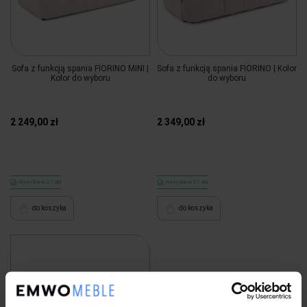
Sofa z funkcją spania FIORINO MINI |
Sofa z funkcją spania FIORINO | Kolor
Kolor do wyboru
do wyboru
2 249,00 zł
2 349,00 zł
Wysyłka w 21 dni
Wysyłka w 21 dni
do koszyka
do koszyka