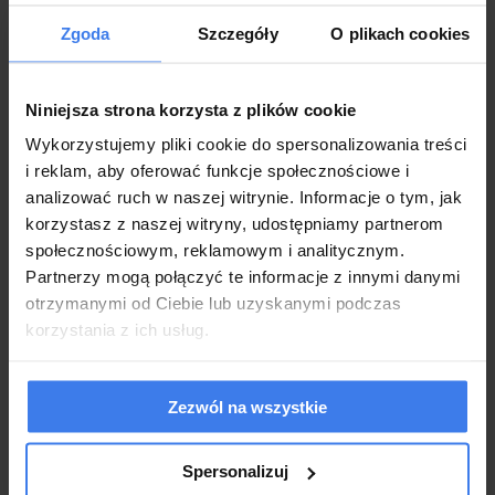
Zgoda
Szczegóły
O plikach cookies
Niniejsza strona korzysta z plików cookie
Narożnik BABU | Kolor do wyboru
Wykorzystujemy pliki cookie do spersonalizowania treści
i reklam, aby oferować funkcje społecznościowe i
analizować ruch w naszej witrynie. Informacje o tym, jak
3 149,00 zł
korzystasz z naszej witryny, udostępniamy partnerom
społecznościowym, reklamowym i analitycznym.
Partnerzy mogą połączyć te informacje z innymi danymi
otrzymanymi od Ciebie lub uzyskanymi podczas
Wysyłka w 21 dni
korzystania z ich usług.
do koszyka
Zezwól na wszystkie
Polecane podstrony w kategorii:
Spersonalizuj
Łóżka z materacem do sypialni