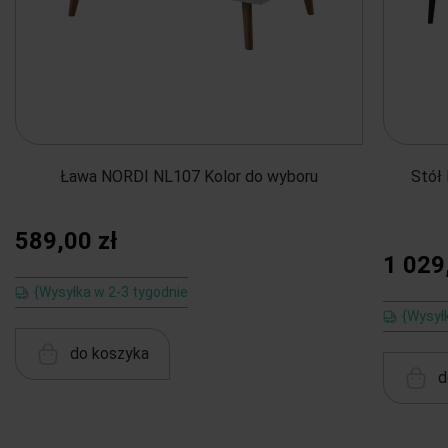
Ława NORDI NL107 Kolor do wyboru
Stół
589,00 zł
1 029
{Wysyłka w 2-3 tygodnie
{Wysył
do koszyka
d