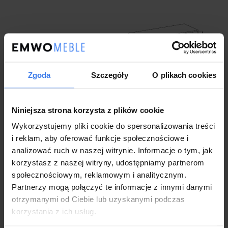
Zgoda
Szczegóły
O plikach cookies
Niniejsza strona korzysta z plików cookie
Wykorzystujemy pliki cookie do spersonalizowania treści
i reklam, aby oferować funkcje społecznościowe i
analizować ruch w naszej witrynie. Informacje o tym, jak
korzystasz z naszej witryny, udostępniamy partnerom
Wykonanie
społecznościowym, reklamowym i analitycznym.
Partnerzy mogą połączyć te informacje z innymi danymi
Kolekcja: NORDI
otrzymanymi od Ciebie lub uzyskanymi podczas
Wymiar: 90 x 40 x 134cm
korzystania z ich usług.
Wymiary szczegółowe: Na zdjęciu poniżej
Sprawdzona konstrukcja