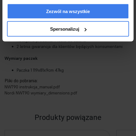
Wykonana z płyty obustronnie laminowanej
Wykończenie obrzeżem ABS
Zezwól na wszystkie
Idealnie sprawdzi się w nowoczesnych wnętrzach
Stan: Nowy
Styl: Nowoczesny
Spersonalizuj
Meble do samodzielnego montażu
Kategoria produktu: Meble do salonu
2 letnia gwarancja dla klientów będących konsumentami
Wymiary paczek
Paczka 1 119x81x9cm 47kg
Pliki do pobrania:
NWT90 instrukcja_manual.pdf
Nordi NWT90 wymiary_dimensions.pdf
Produkty powiązane