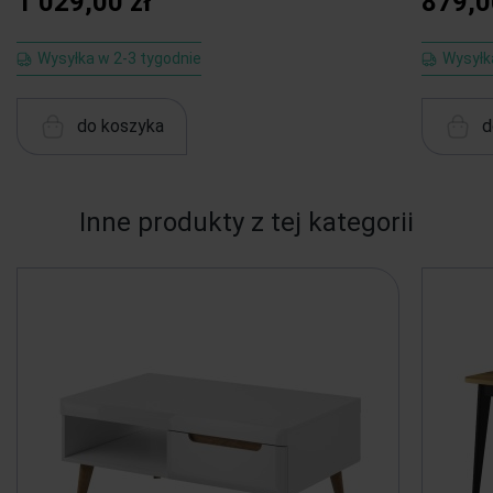
1 029,00 zł
879,0
Wysyłka w 2-3 tygodnie
Wysyłk
do koszyka
d
Inne produkty z tej kategorii