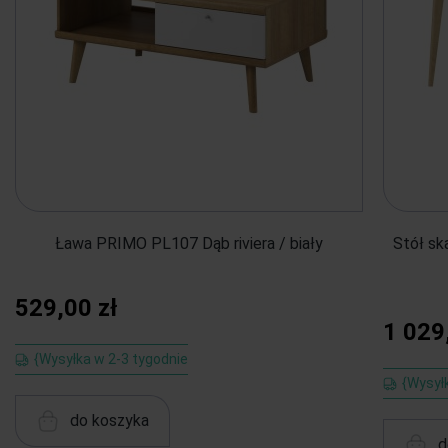
Ława PRIMO PL107 Dąb riviera / biały
Stół s
529,00 zł
1 029
{Wysyłka w 2-3 tygodnie
{Wysył
do koszyka
d