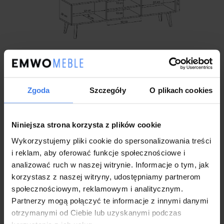
Wykonanie
Kolekcja: PRIMO
Zgoda
Szczegóły
O plikach cookies
Wymiar: 160 x 40 x 50cm
Wymiary szczegółowe: Na zdjęciu poniżej
Sprawdzona konstrukcja
Wykonana z płyty obustronnie laminowanej
Niniejsza strona korzysta z plików cookie
Wykończenie obrzeżem ABS
Wykorzystujemy pliki cookie do spersonalizowania treści
Idealnie sprawdzi się w nowoczesnych wnętrzach
Stan: Nowy
i reklam, aby oferować funkcje społecznościowe i
Styl: Nowoczesny
analizować ruch w naszej witrynie. Informacje o tym, jak
Meble do samodzielnego montażu
korzystasz z naszej witryny, udostępniamy partnerom
Kategoria produktu: Meble do salonu
społecznościowym, reklamowym i analitycznym.
2 letnia gwarancja dla klientów będących konsumentami
Partnerzy mogą połączyć te informacje z innymi danymi
Wymiary paczek
otrzymanymi od Ciebie lub uzyskanymi podczas