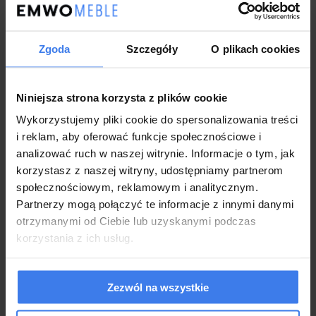
Wybarwienie:
Biały / Czarny / Dąb sonoma
Lustro, drzwi przesuwne, szuflady,
Zgoda
Szczegóły
O plikach cookies
Inne:
wstawki, srebrne uchwyty, szare szkło
lacobel
Niniejsza strona korzysta z plików cookie
Wykonanie:
Wykorzystujemy pliki cookie do spersonalizowania treści
i reklam, aby oferować funkcje społecznościowe i
Nowoczesna szafa przesuwna z lustrem
analizować ruch w naszej witrynie. Informacje o tym, jak
Eleganckie srebrne uchwyty i ozdobne szkło lacobel
Niezwykle pojemna dzięki licznym półkom
korzystasz z naszej witryny, udostępniamy partnerom
Praktyczne szuflady w komplecie
społecznościowym, reklamowym i analitycznym.
Solidna i wytrzymała konstrukcja
Partnerzy mogą połączyć te informacje z innymi danymi
Krawędzie zabezpieczone obrzeżami ABS
otrzymanymi od Ciebie lub uzyskanymi podczas
Tył mebla wykonany z płyty HDF
korzystania z ich usług.
Łatwa w utrzymaniu czystości
Produkt nowy, fabrycznie zapakowany, do samodzielnego
montażu
2-letnia gwarancja dla klientów będących konsumentami
Zezwól na wszystkie
Produkt tworzony pod indywidualne zamówienie klienta.
Wszelkie pytania prosimy kierować na maila. W razie