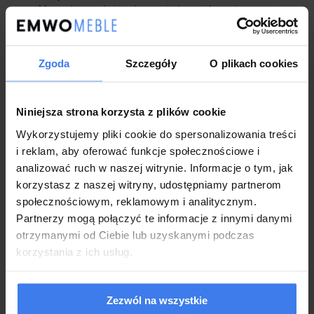
Mocna konstrukcja z drewna i płyty wiórowej
Miękkie i wygodne siedzisko wypełnione pianką PUR i
sprężynami
Estetyczne przeszycia
Zgoda
Szczegóły
O plikach cookies
Złote nóżki dodające elegancji i stylu
Produkt nowy, bez uszkodzeń, do samodzielnego montażu
Gwarancja 2 lata dla klientów będących konsumentami
Produkcja Polska
Niniejsza strona korzysta z plików cookie
Fotel z kolekcji LAREN:
kliknij tutaj
Wykorzystujemy pliki cookie do spersonalizowania treści
i reklam, aby oferować funkcje społecznościowe i
analizować ruch w naszej witrynie. Informacje o tym, jak
korzystasz z naszej witryny, udostępniamy partnerom
społecznościowym, reklamowym i analitycznym.
Partnerzy mogą połączyć te informacje z innymi danymi
otrzymanymi od Ciebie lub uzyskanymi podczas
korzystania z ich usług.
Zezwól na wszystkie