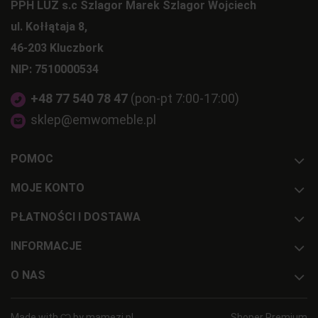
PPH LUZ s.c Szlagor Marek Szlagor Wojciech
ul. Kołłątaja 8,
46-203 Kluczbork
NIP: 7510000534
+48 77 540 78 47
(pon-pt 7:00-17:00)
sklep@emwomeble.pl
POMOC
MOJE KONTO
PŁATNOŚCI I DOSTAWA
INFORMACJE
O NAS
Made with
by
mamezi.pl
Shoper Premium