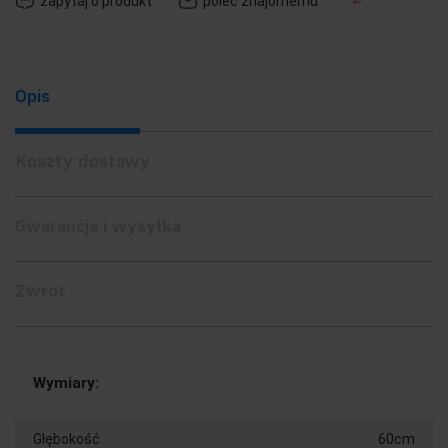
zapytaj o produkt
poleć znajomemu
Opis
Koszty dostawy
Gwarancja i wysyłka
Zwrot
Wymiary:
Głębokość
60cm