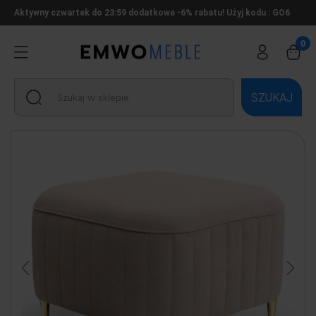
Aktywny czwartek do 23:59 dodatkowe -6% rabatu! Użyj kodu : GO6
SZUKAJ