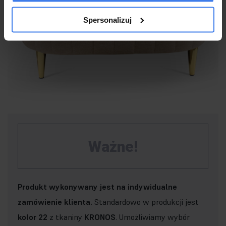
Spersonalizuj
Ważne!
Produkt wykonywany jest na indywidualne
zamówienie klienta.
Standardowo w produkcji jest
kolor 22
z tkaniny
KRONOS
. Umożliwiamy wybór