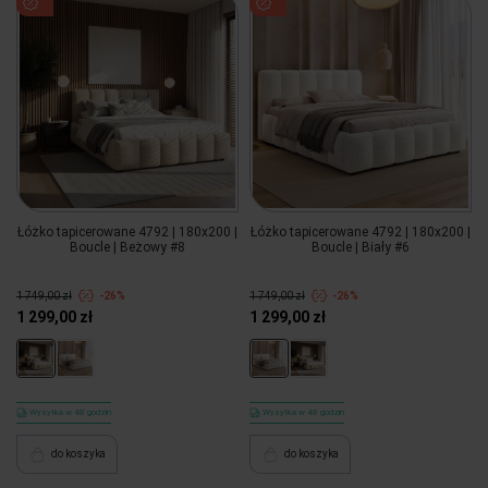
Łóżko tapicerowane 4792 | 180x200 |
Łóżko tapicerowane 4792 | 180x200 |
Boucle | Beżowy #8
Boucle | Biały #6
1 749,00 zł
-26%
1 749,00 zł
-26%
1 299,00 zł
1 299,00 zł
Wysyłka w 48 godzin
Wysyłka w 48 godzin
do koszyka
do koszyka