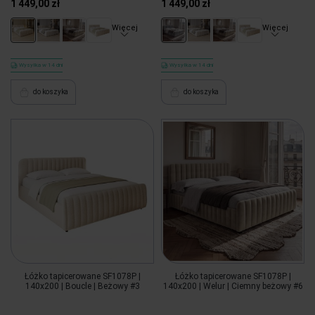
1 449,00 zł
1 449,00 zł
Więcej
Więcej
Wysyłka w 14 dni
Wysyłka w 14 dni
do koszyka
do koszyka
Łóżko tapicerowane SF1078P |
Łóżko tapicerowane SF1078P |
140x200 | Boucle | Beżowy #3
140x200 | Welur | Ciemny beżowy #6