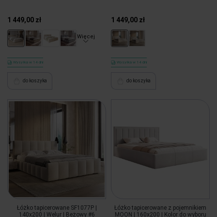
1 449,00 zł
1 449,00 zł
Więcej
Wysyłka w 14 dni
Wysyłka w 14 dni
do koszyka
do koszyka
Łóżko tapicerowane SF1077P |
Łóżko tapicerowane z pojemnikiem
140x200 | Welur | Beżowy #6
MOON | 160x200 | Kolor do wyboru