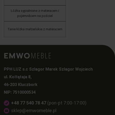
Łóżka sypialniane z materacem i
pojemnikiem na pościel
Tanie łóżka małżeńskie z materacem
PPH LUZ s.c Szlagor Marek Szlagor Wojciech
ul. Kołłątaja 8,
46-203 Kluczbork
NIP: 7510000534
+48 77 540 78 47
(pon-pt 7:00-17:00)
sklep@emwomeble.pl