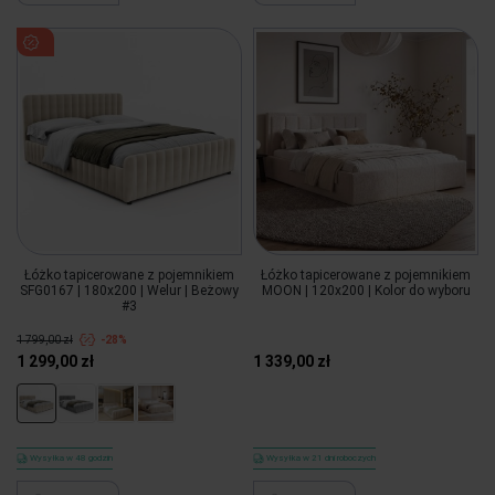
Łóżko tapicerowane z pojemnikiem
Łóżko tapicerowane z pojemnikiem
SFG0167 | 180x200 | Welur | Beżowy
MOON | 120x200 | Kolor do wyboru
#3
1 799,00 zł
-28%
1 299,00 zł
1 339,00 zł
Wysyłka w 48 godzin
Wysyłka w 21 dni roboczych