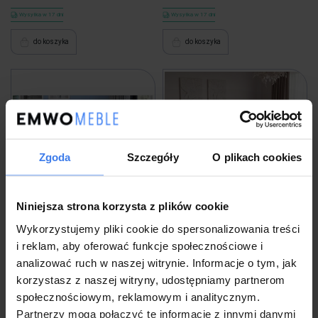
Wysyłka w 17 dni
Wysyłka w 17 dni
do koszyka
do koszyka
Zgoda
Szczegóły
O plikach cookies
Niniejsza strona korzysta z plików cookie
Wykorzystujemy pliki cookie do spersonalizowania treści
Łóżko tapicerowane z pojemnikiem
Łóżko tapicerowane z pojemnikiem
NEAPOL (SFG004P) | 90x200 | Welur |
5057G | 160x200 | Welur | Ciemny
i reklam, aby oferować funkcje społecznościowe i
Niebieski #82
beż #10
analizować ruch w naszej witrynie. Informacje o tym, jak
korzystasz z naszej witryny, udostępniamy partnerom
1 359,00 zł
1 399,00 zł
społecznościowym, reklamowym i analitycznym.
Partnerzy mogą połączyć te informacje z innymi danymi