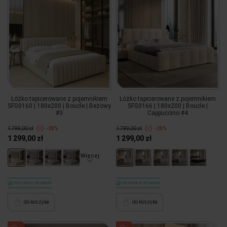
Łóżko tapicerowane z pojemnikiem
Łóżko tapicerowane z pojemnikiem
SFG0160 | 180x200 | Boucle | Beżowy
SFG0166 | 180x200 | Boucle |
#3
Cappuccino #4
1 799,00 zł
-28%
1 799,00 zł
-28%
1 299,00 zł
1 299,00 zł
Więcej
Wysyłka w 48 godzin
Wysyłka w 48 godzin
do koszyka
do koszyka