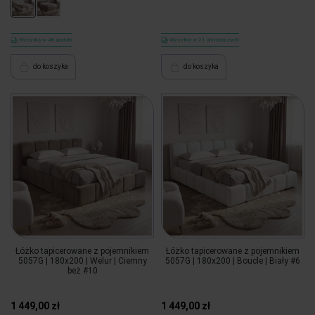
Wysyłka w 48 godzin
Wysyłka w 21 dni roboczych
do koszyka
do koszyka
Łóżko tapicerowane z pojemnikiem
Łóżko tapicerowane z pojemnikiem
5057G | 180x200 | Welur | Ciemny
5057G | 180x200 | Boucle | Biały #6
beż #10
1 449,00 zł
1 449,00 zł