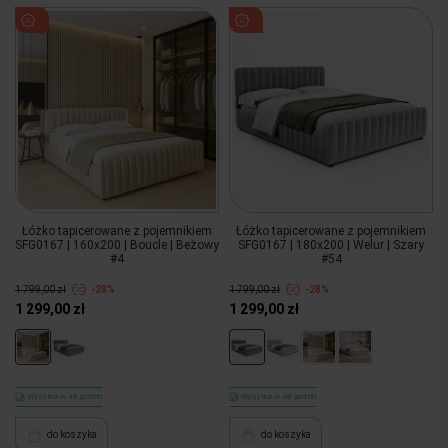
Łóżko tapicerowane z pojemnikiem
Łóżko tapicerowane z pojemnikiem
SFG0167 | 160x200 | Boucle | Beżowy
SFG0167 | 180x200 | Welur | Szary
#4
#54
1 799,00 zł
-28%
1 799,00 zł
-28%
1 299,00 zł
1 299,00 zł
Wysyłka w 48 godzin
Wysyłka w 48 godzin
do koszyka
do koszyka