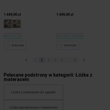
1 449,00 zł
1 449,00 zł
Wysyłka w 14 dni
Wysyłka w 21 dni roboczych
do koszyka
do koszyka
«
1
2
3
4
5
...
8
»
Polecane podstrony w kategorii: Łóżka z
materacem
Łóżka z materacem do sypialni
Łóżka tapicerowane z materacem