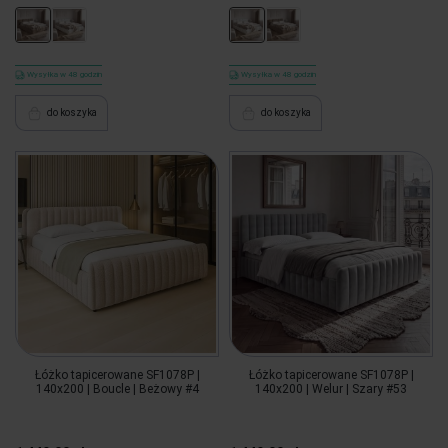
Wysyłka w 48 godzin
Wysyłka w 48 godzin
do koszyka
do koszyka
Łóżko tapicerowane SF1078P |
Łóżko tapicerowane SF1078P |
140x200 | Boucle | Beżowy #4
140x200 | Welur | Szary #53