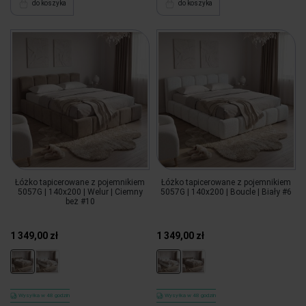
do koszyka
do koszyka
Łóżko tapicerowane z pojemnikiem
Łóżko tapicerowane z pojemnikiem
5057G | 140x200 | Welur | Ciemny
5057G | 140x200 | Boucle | Biały #6
beż #10
1 349,00 zł
1 349,00 zł
Wysyłka w 48 godzin
Wysyłka w 48 godzin