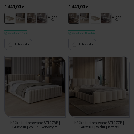
1 449,00 zł
1 449,00 zł
Więcej
Więcej
Wysyłka w 14 dni
Wysyłka w 48 godzin
do koszyka
do koszyka
Łóżko tapicerowane SF1078P |
Łóżko tapicerowane SF1077P |
140x200 | Welur | Beżowy #3
140x200 | Welur | Beż #3