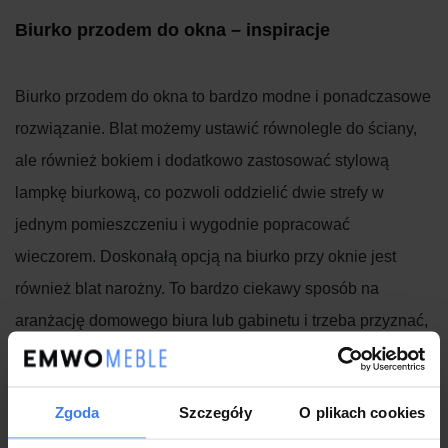
Biurko przodem do okna – inspiracje
Biurko przodem do okna to bardzo modne i ponadczasowe
rozwiązanie. Blat możemy ustawić równolegle do ściany,
ale również bokiem i dodatkowo zastosować stylową
lampkę biurkową, co pozwoli oddzielić dwie strefy w
jednym pomieszczeniu i wygodnie popracować
wieczorem. Doskonałą opcją na biurko przy oknie jest
również blat narożny. To bardzo ciekawy sposób na
aranżację domowego biura lub gabinetu i trzeba przyznać,
że opcja ta doskonale sprawdza się w przypadku
rodzeństwa. Wcześniej wspomniane rolety, żaluzje bądź
Zgoda
Szczegóły
O plikach cookies
zwiewne zasłony to dobra opcja, by w słoneczne i upalne