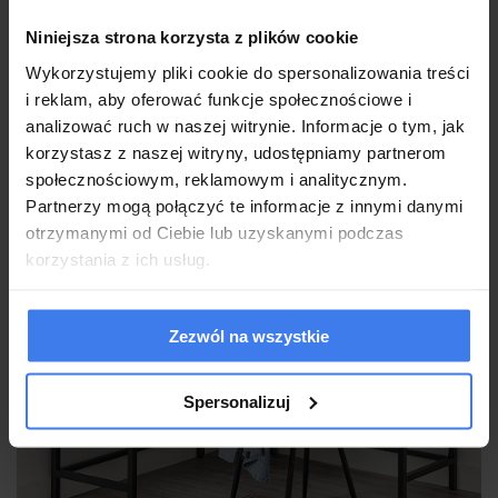
dni nieco uchronić pokój przed nagrzewaniem i
prześwietlaniem monitora, a do tego zadbać o ładną i
Niniejsza strona korzysta z plików cookie
estetyczną dekorację okna.
Wykorzystujemy pliki cookie do spersonalizowania treści
i reklam, aby oferować funkcje społecznościowe i
analizować ruch w naszej witrynie. Informacje o tym, jak
korzystasz z naszej witryny, udostępniamy partnerom
społecznościowym, reklamowym i analitycznym.
Partnerzy mogą połączyć te informacje z innymi danymi
otrzymanymi od Ciebie lub uzyskanymi podczas
korzystania z ich usług.
Zezwól na wszystkie
Spersonalizuj